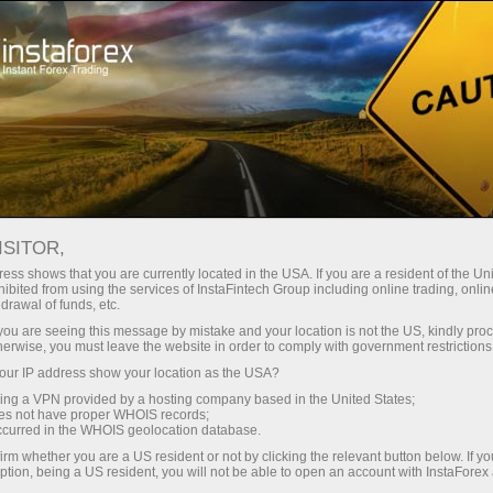
Mengenai InstaForex
Duta InstaForex
Victoria Azarenka
ISITOR,
ess shows that you are currently located in the USA. If you are a resident of the Uni
ibited from using the services of InstaFintech Group including online trading, online
drawal of funds, etc.
Victoria Azarenka -
k you are seeing this message by mistake and your location is not the US, kindly pro
herwise, you must leave the website in order to comply with government restrictions
pemain tenis di
ur IP address show your location as the USA?
kedudukan teratas
sing a VPN provided by a hosting company based in the United States;
oes not have proper WHOIS records;
occurred in the WHOIS geolocation database.
dunia
irm whether you are a US resident or not by clicking the relevant button below. If y
ption, being a US resident, you will not be able to open an account with InstaForex