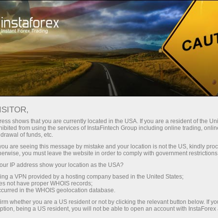
Untuk Pemula
Analisis untuk Pemula
Analisis untuk Pemula
ISITOR,
ess shows that you are currently located in the USA. If you are a resident of the Uni
ibited from using the services of InstaFintech Group including online trading, online
drawal of funds, etc.
Bagi anda yang baru saja memulai trading Forex,
kami telah menyiapkan ragam pilihan bahan analitis.
k you are seeing this message by mistake and your location is not the US, kindly pro
herwise, you must leave the website in order to comply with government restrictions
Artikel ini akan membantu anda memilih instrumen
keuangan, menunjukkan cara bekerja dengan
ur IP address show your location as the USA?
analisis teknikal, dan memberikan anda ide
sing a VPN provided by a hosting company based in the United States;
oes not have proper WHOIS records;
mengenai cara mengembangkan strategi trading
occurred in the WHOIS geolocation database.
anda sendiri.
irm whether you are a US resident or not by clicking the relevant button below. If y
ption, being a US resident, you will not be able to open an account with InstaForex