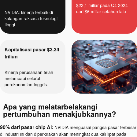
$22,1 miliar pada Q4 2024
dari $6 miliar setahun lalu
NVIDIA: kinerja terbaik di
kalangan raksasa teknologi
tinggi
Kapitalisasi pasar $3.34
triliun
Kinerja perusahaan telah
melampaui seluruh
perekonomian Inggris.
Apa yang melatarbelakangi
pertumbuhan menakjubkannya?
90% dari pasar chip AI:
NVIDIA menguasai pangsa pasar terbesar
di industri ini dan diperkirakan akan meningkat dua kali lipat pada