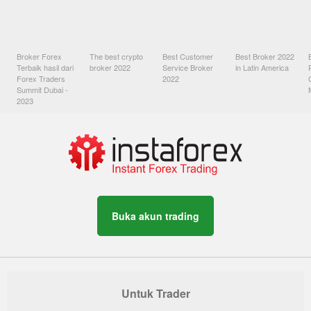
Broker Forex
The best crypto
Best Customer
Best Broker 2022
Terbaik hasil dari
broker 2022
Service Broker
in Latin America
Forex Traders
2022
Summit Dubai -
2023
Buka akun trading
Untuk Trader