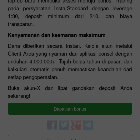
top‑up baru membuka akses menuju bonus. Trading
pada persyaratan Insta.Standard dengan leverage
1:30, deposit minimum dari $10, dan biaya
transparan.
Kenyamanan dan keamanan maksimum
Dana diberikan secara instan. Kelola akun melalui
Client Area yang nyaman dan aplikasi ponsel dengan
unduhan 4.000.000+. Tujuh belas tahun di pasar, dan
kalkulasi otomatis penuh memastikan keandalan dari
setiap pengoperasian.
Buka akun‑X dan lipat gandakan deposit Anda
sekarang!
Dapatkan bonus