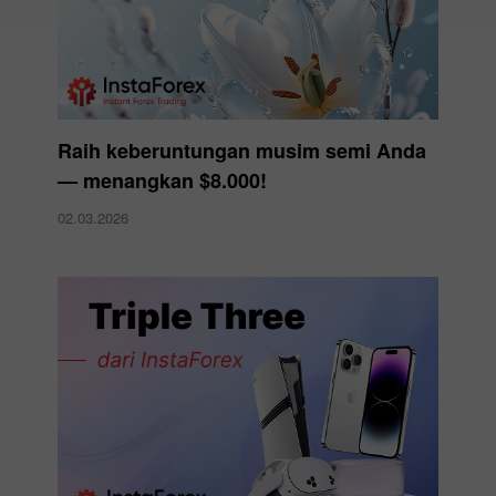
Raih keberuntungan musim semi Anda
— menangkan $8.000!
02.03.2026