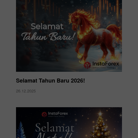
Selamat Tahun Baru 2026!
26.12.2025