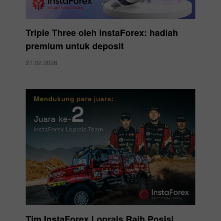
Triple Three oleh InstaForex: hadiah
premium untuk deposit
27.02.2026
Tim InstaForex Loprais Raih Posisi