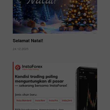
Selamat Natal!
24.12.2025