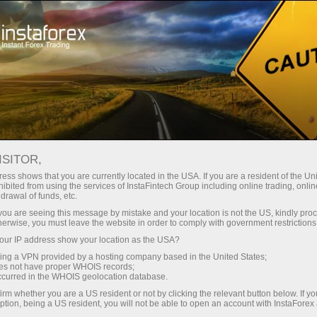
oản ngay lập tức
Tải nền tảng giao dịch Metatrader
 người mới bắt
Dành cho nhà đầu
Dành cho đối tác
Các chiế
đầu
tư
ISITOR,
ess shows that you are currently located in the USA. If you are a resident of the Uni
 Forex
ibited from using the services of InstaFintech Group including online trading, online
drawal of funds, etc.
 GBP/USD,
Mở tài khoản giao dịch
Mở tài k
k you are seeing this message by mistake and your location is not the US, kindly pro
herwise, you must leave the website in order to comply with government restrictions
ur IP address show your location as the USA?
sing a VPN provided by a hosting company based in the United States;
oes not have proper WHOIS records;
occurred in the WHOIS geolocation database.
irm whether you are a US resident or not by clicking the relevant button below. If y
ption, being a US resident, you will not be able to open an account with InstaForex