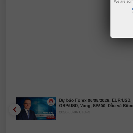
We are sorr
JPY,
Dự báo Forex 06/08/2026: EUR/USD,
GBP/USD, Vàng, SP500, Dầu và Bitc
2026-08-06 UTC+3