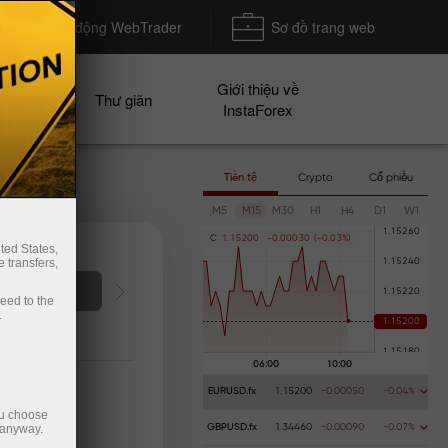
Khởi động WebTrader
Sơ đồ trang web
Giới thiệu về
n dịch
Thư giãn
InstaForex
Tiền tệ
Crypto
Cổ phiếu
M5
M15
M30
H1
H4
D1
W1
C
1
.
1
5
2
0
0
-
0
.
0
0
0
3
0
(
-
0
.
0
3
%
)
ted States,
 transfers,
hoản demo
ceed to the
.
EURUSD.fx
1.15200
-0.00050
-0.04%
ou choose
 anyway.
GBPUSD.fx
1.34460
-0.00090
-0.07%