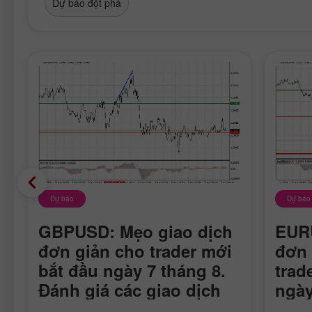
Dự báo đột phá
Dự báo
Dự báo
GBPUSD: Mẹo giao dịch
EURU
đơn giản cho trader mới
đơn 
bắt đầu ngày 7 tháng 8.
trad
Đánh giá các giao dịch
ngày
Forex ngày hôm qua
các 