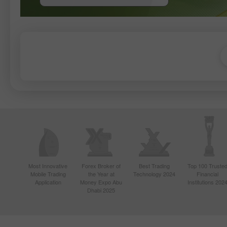
Most Innovative
Forex Broker of
Best Trading
Top 100 Truste
Mobile Trading
the Year at
Technology 2024
Financial
Application
Money Expo Abu
Institutions 202
Dhabi 2025