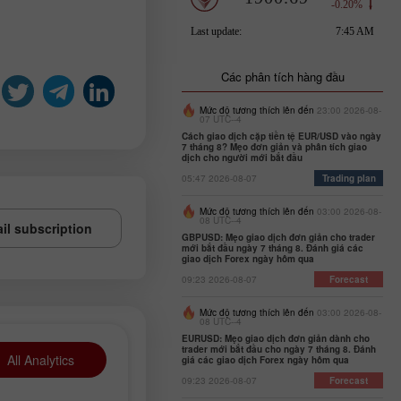
Các phân tích hàng đầu
Mức độ tương thích lên đến
23:00 2026-08-
07 UTC--4
Cách giao dịch cặp tiền tệ EUR/USD vào ngày
7 tháng 8? Mẹo đơn giản và phân tích giao
dịch cho người mới bắt đầu
05:47 2026-08-07
Trading plan
Mức độ tương thích lên đến
03:00 2026-08-
08 UTC--4
il subscription
GBPUSD: Mẹo giao dịch đơn giản cho trader
mới bắt đầu ngày 7 tháng 8. Đánh giá các
giao dịch Forex ngày hôm qua
09:23 2026-08-07
Forecast
Mức độ tương thích lên đến
03:00 2026-08-
08 UTC--4
EURUSD: Mẹo giao dịch đơn giản dành cho
trader mới bắt đầu cho ngày 7 tháng 8. Đánh
All Analytics
giá các giao dịch Forex ngày hôm qua
09:23 2026-08-07
Forecast