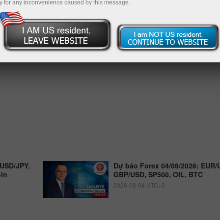
y for any inconvenience caused by this message.
 USD/JPY,
Dự báo Forex 04/08/2026: EUR/
oin
GBP/USD, SP500, OIL, BTC
2026-08-04 UTC+3