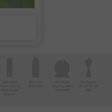
Best Affiliate
Best Forex
Nhà môi giới
Chương trình
Program 2022 by
Broker 2022
năng động nhất ở
Liên kết Tốt nhất
Global Brands
Châu Á 2020
2020
Magazine