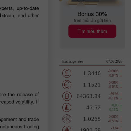
perts, up-to-date
Bonus 30%
bitcoin, and other
trên mỗi lần gửi tiền
Tìm hiểu thêm
re the release of
ased volatility. If
nagement and trade
pontaneous trading