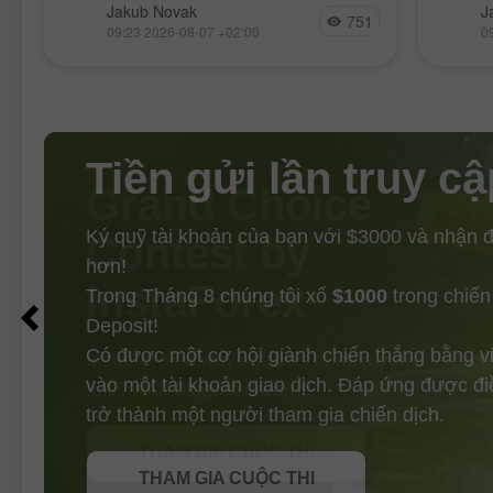
Đợt kiểm định giá tại mức 1.3464 diễn
Đợt ki
Jakub Novak
J
hôm
751
ra đúng thời điểm khi chỉ báo MACD
đúng l
09:23 2026-08-07 +02:00
0
vừa bắt đầu di chuyển đi lên từ mức 0,
chuyển
xác nhận điểm
điểm v
Tiền gửi lần truy cậ
Ký quỹ tài khoản của bạn với $3000 và nhận
hơn!
Trong Tháng 8 chúng tôi xổ
$1000
trong chiến
Deposit!
Có được một cơ hội giành chiến thắng bằng v
vào một tài khoản giao dịch. Đáp ứng được đi
NHẬN THƯỞNG
trở thành một người tham gia chiến dịch.
THAM GIA CUỘC THI
THAM GIA CUỘC THI
THAM GIA CUỘC THI