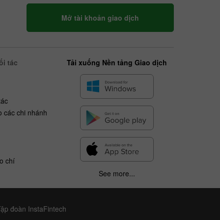
Mở tài khoản giao dịch
i tác
Tải xuống Nền tảng Giao dịch
tác
o các chi nhánh
o chí
See more...
Tập đoàn InstaFintech