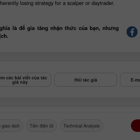
herently losing strategy for a scalper or daytrader.
ghĩa là để gia tăng nhận thức của bạn, nhưng
ịch.
m các bài viết của tác
Hỏi tác giả
E-ma
giả này
 giao dịch
Tiền điện tử
Technical Analysis