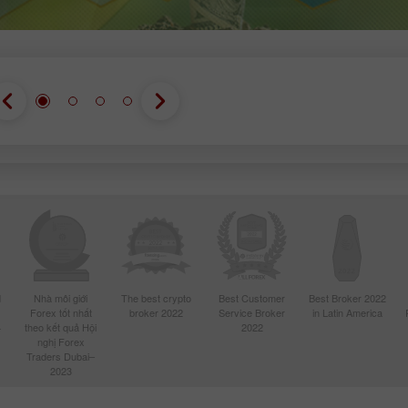
d
Nhà môi giới
The best crypto
Best Customer
Best Broker 2022
Forex tốt nhất
broker 2022
Service Broker
in Latin America
4
theo kết quả Hội
2022
nghị Forex
Traders Dubai–
2023