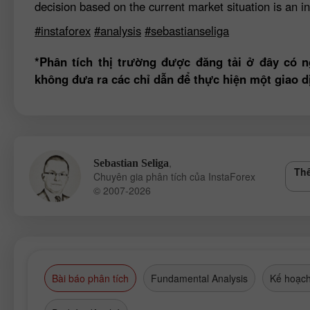
decision based on the current market situation is an in
#instaforex
#analysis
#sebastianseliga
*Phân tích thị trường được đăng tải ở đây có n
không đưa ra các chỉ dẫn để thực hiện một giao d
,
Sebastian Seliga
Thê
Chuyên gia phân tích của InstaForex
© 2007-2026
Bài báo phân tích
Fundamental Analysis
Kế hoạch