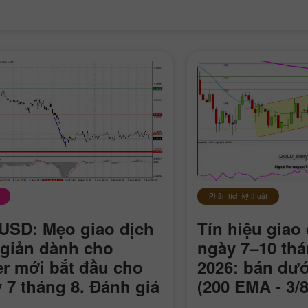
Phân tích kỹ thuật
SD: Mẹo giao dịch
Tín hiệu giao
giản dành cho
ngày 7–10 th
er mới bắt đầu cho
2026: bán dướ
 7 tháng 8. Đánh giá
(200 EMA - 3/
giao dịch Forex ngày