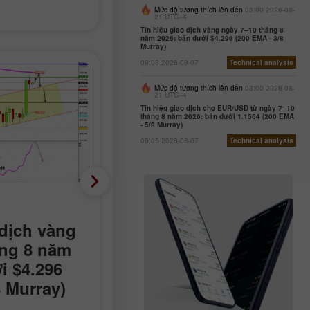
Mức độ tương thích lên đến
03:00 2026-08-
21 UTC--4
Tín hiệu giao dịch vàng ngày 7–10 tháng 8
năm 2026: bán dưới $4.296 (200 EMA - 3/8
Murray)
09:08 2026-08-07
Technical analysis
Mức độ tương thích lên đến
03:00 2026-08-
21 UTC--4
Tín hiệu giao dịch cho EUR/USD từ ngày 7–10
tháng 8 năm 2026: bán dưới 1.1564 (200 EMA
- 5/8 Murray)
09:05 2026-08-07
Technical analysis
Phân tích kỹ thuật
 dịch vàng
Tín hiệu giao dịch cho
áng 8 năm
EUR/USD từ ngày 7–10
i $4.296
tháng 8 năm 2026: bán
8 Murray)
dưới 1.1564 (200 EMA -
5/8 Murray)