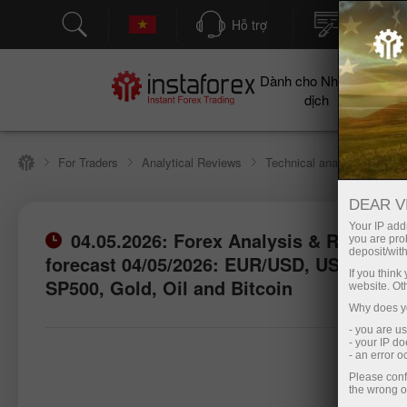
Hỗ trợ
Mở tài kh
Dành cho Nhà giao
Cho
dịch
For Traders
Analytical Reviews
Technical analysis
DEAR V
Your IP addr
04.05.2026: Forex Analysis & Reviews:
you are proh
deposit/with
forecast 04/05/2026: EUR/USD, USD/JPY,
If you thin
SP500, Gold, Oil and Bitcoin
website. Ot
Why does yo
- you are u
- your IP d
- an error 
Please conf
the wrong o