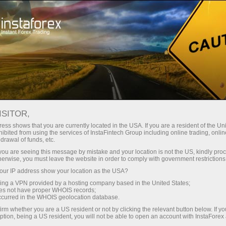
For Traders
Analytical Reviews
Technical analysis
ISITOR,
01.05.2026: Forex Analysis &
ess shows that you are currently located in the USA. If you are a resident of the Uni
ibited from using the services of InstaFintech Group including online trading, online
Reviews: Forex forecast 01/05/2026:
drawal of funds, etc.
EUR/USD, USD/JPY, GBP/USD, SP500,
k you are seeing this message by mistake and your location is not the US, kindly pro
herwise, you must leave the website in order to comply with government restrictions
Gold, Oil and Bitcoin
ur IP address show your location as the USA?
sing a VPN provided by a hosting company based in the United States;
oes not have proper WHOIS records;
occurred in the WHOIS geolocation database.
Mở tài khoản giao dịch
irm whether you are a US resident or not by clicking the relevant button below. If y
ption, being a US resident, you will not be able to open an account with InstaForex