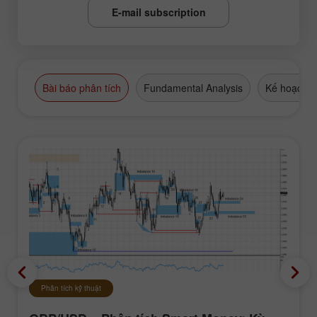
E-mail subscription
Bài báo phân tích
Fundamental Analysis
Kế hoạch g
Phân tích kỹ thuật