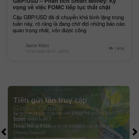
GBP/USD – Phân tích Smart Money: Kỳ
vọng về việc FOMC tiếp tục thắt chặt
chính sách vẫn ở mức thấp
Cặp GBP/USD đã di chuyển khá bình lặng trong
tuần này, rõ ràng là đang chờ đợi những báo cáo
quan trọng nhất, vốn được công
Samir Klishi
1404
19:43 2026-08-07 +02:00
Tiền gửi lần truy cập
Ký quỹ tài khoản của bạn với $3000 và nhận được
$1000
nhiều hơn!
Trong Tháng 8 chúng tôi xổ
$1000
trong chiến dịch
Chancy Deposit!