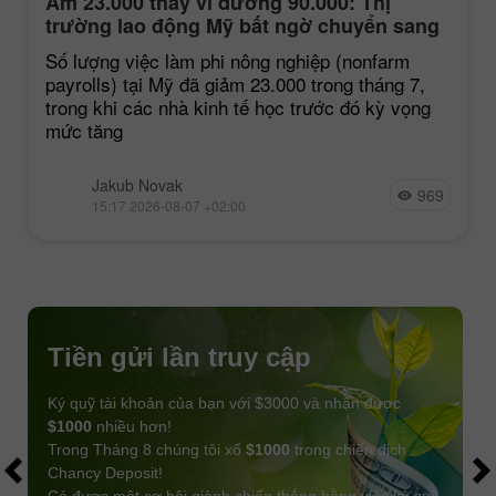
Âm 23.000 thay vì dương 90.000: Thị
trường lao động Mỹ bất ngờ chuyển sang
tiêu cực
Số lượng việc làm phi nông nghiệp (nonfarm
payrolls) tại Mỹ đã giảm 23.000 trong tháng 7,
trong khi các nhà kinh tế học trước đó kỳ vọng
mức tăng
Jakub Novak
969
15:17 2026-08-07 +02:00
Tiền gửi lần truy cập
Ký quỹ tài khoản của bạn với $3000 và nhận được
$1000
nhiều hơn!
Trong Tháng 8 chúng tôi xổ
$1000
trong chiến dịch
Chancy Deposit!