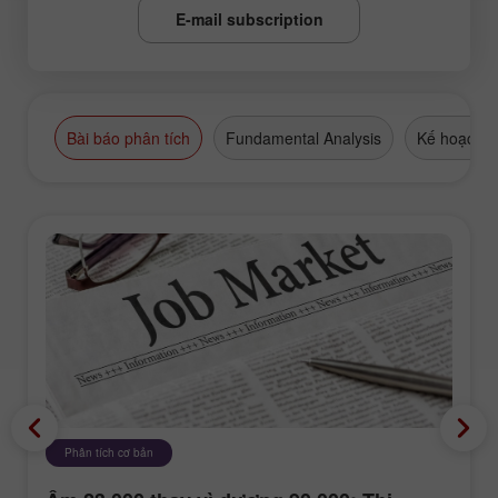
E-mail subscription
Bài báo phân tích
Fundamental Analysis
Kế hoạch g
Phân tích cơ bản