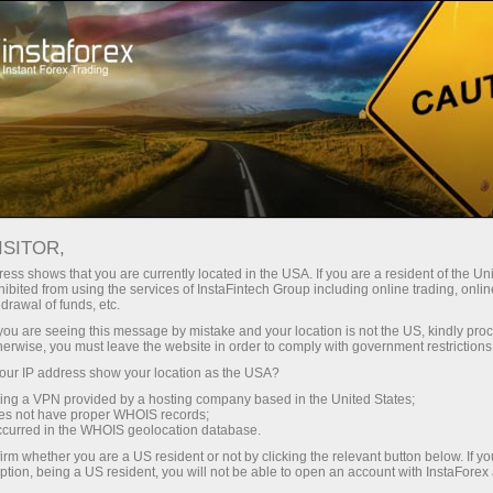
For Traders
Analytical Reviews
Technical analysis
ISITOR,
29.04.2026: Forex Analysis &
ess shows that you are currently located in the USA. If you are a resident of the Uni
ibited from using the services of InstaFintech Group including online trading, online
Reviews: Forex forecast 29/04/2026:
drawal of funds, etc.
EUR/USD, USD/JPY, GBP/USD, SP500,
k you are seeing this message by mistake and your location is not the US, kindly pro
herwise, you must leave the website in order to comply with government restrictions
Gold, Oil and Bitcoin
ur IP address show your location as the USA?
sing a VPN provided by a hosting company based in the United States;
oes not have proper WHOIS records;
occurred in the WHOIS geolocation database.
Mở tài khoản giao dịch
irm whether you are a US resident or not by clicking the relevant button below. If y
ption, being a US resident, you will not be able to open an account with InstaForex