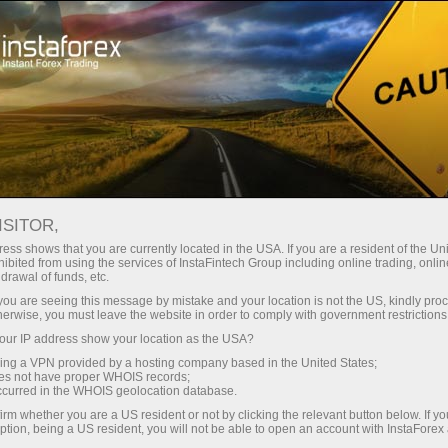
oản ngay lập tức
Tải nền tảng giao dịch Metatrader
 người mới bắt
Dành cho nhà đầu
Dành cho đối tác
Các chiế
đầu
tư
ISITOR,
ess shows that you are currently located in the USA. If you are a resident of the Uni
 Forex
ibited from using the services of InstaFintech Group including online trading, online
drawal of funds, etc.
 GBP/USD,
Mở tài khoản giao dịch
Mở tài khoản demo
k you are seeing this message by mistake and your location is not the US, kindly pro
herwise, you must leave the website in order to comply with government restrictions
ur IP address show your location as the USA?
sing a VPN provided by a hosting company based in the United States;
oes not have proper WHOIS records;
occurred in the WHOIS geolocation database.
irm whether you are a US resident or not by clicking the relevant button below. If y
ption, being a US resident, you will not be able to open an account with InstaForex