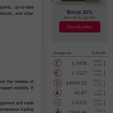
perts, up-to-date
Bonus 30%
bitcoin, and other
trên mỗi lần gửi tiền
Tìm hiểu thêm
re the release of
ased volatility. If
nagement and trade
pontaneous trading