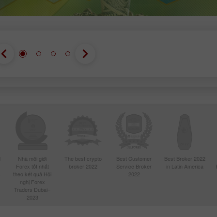
d
Nhà môi giới
The best crypto
Best Customer
Best Broker 2022
Forex tốt nhất
broker 2022
Service Broker
in Latin America
4
theo kết quả Hội
2022
nghị Forex
Traders Dubai–
2023