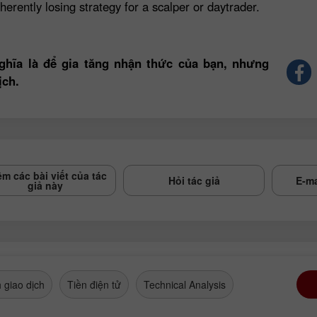
herently losing strategy for a scalper or daytrader.
ghĩa là để gia tăng nhận thức của bạn, nhưng
ịch.
m các bài viết của tác
Hỏi tác giả
E-ma
giả này
 giao dịch
Tiền điện tử
Technical Analysis