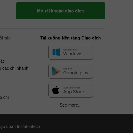
Mở tài khoản giao dịch
i tác
Tải xuống Nền tảng Giao dịch
tác
o các chi nhánh
o chí
See more...
Tập đoàn InstaFintech