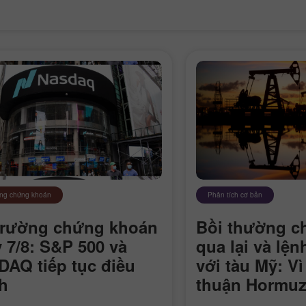
ờng chứng khoán
Phân tích cơ bản
trường chứng khoán
Bồi thường c
 7/8: S&P 500 và
qua lại và lệ
AQ tiếp tục điều
với tàu Mỹ: Vì
h
thuận Hormuz
Mở tài khoản
Mở tài khoản
mở eo biển