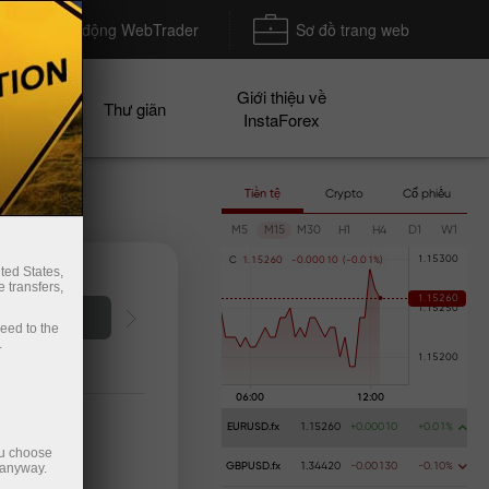
Khởi động WebTrader
Sơ đồ trang web
Giới thiệu về
n dịch
Thư giãn
InstaForex
Tiền tệ
Crypto
Cổ phiếu
M5
M15
M30
H1
H4
D1
W1
C
1
.
1
5
2
6
0
-
0
.
0
0
0
1
0
(
-
0
.
0
1
%
)
ted States,
 transfers,
ceed to the
.
EURUSD.fx
1.15260
+0.00010
+0.01%
ou choose
 anyway.
GBPUSD.fx
1.34420
-0.00130
-0.10%