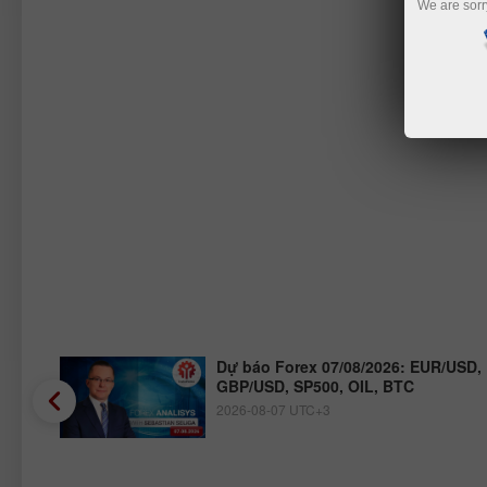
We are sorr
JPY,
Dự báo Forex 07/08/2026: EUR/USD,
GBP/USD, SP500, OIL, BTC
2026-08-07 UTC+3