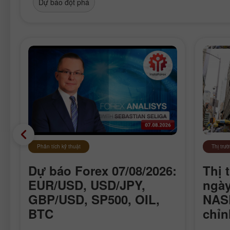
Dự báo đột phá
Phân tích kỹ thuật
Thị trư
Dự báo Forex 07/08/2026:
Thị 
EUR/USD, USD/JPY,
ngày
GBP/USD, SP500, OIL,
NASD
BTC
chỉn