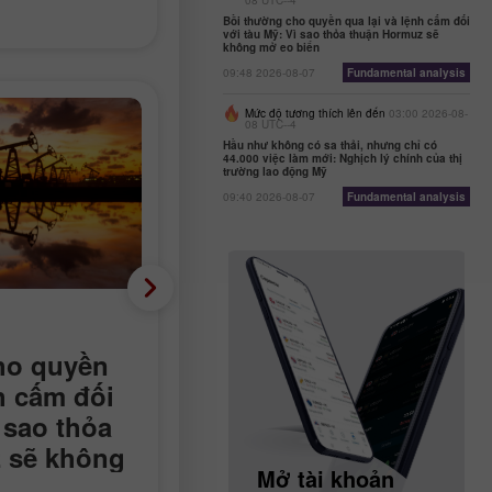
08 UTC--4
Bồi thường cho quyền qua lại và lệnh cấm đối
với tàu Mỹ: Vì sao thỏa thuận Hormuz sẽ
không mở eo biển
09:48 2026-08-07
Fundamental analysis
Mức độ tương thích lên đến
03:00 2026-08-
08 UTC--4
Hầu như không có sa thải, nhưng chỉ có
44.000 việc làm mới: Nghịch lý chính của thị
trường lao động Mỹ
09:40 2026-08-07
Fundamental analysis
Phân tích cơ bản
ho quyền
Hầu như không có sa
nh cấm đối
thải, nhưng chỉ có 44.0
 sao thỏa
việc làm mới: Nghịch lý
 sẽ không
chính của thị trường la
Mở tài khoản
Mở tài khoản
động Mỹ