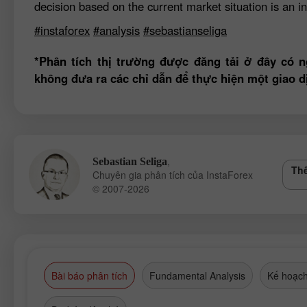
decision based on the current market situation is an in
#instaforex
#analysis
#sebastianseliga
*Phân tích thị trường được đăng tải ở đây có n
không đưa ra các chỉ dẫn để thực hiện một giao d
,
Sebastian Seliga
Thê
Chuyên gia phân tích của InstaForex
© 2007-2026
Bài báo phân tích
Fundamental Analysis
Kế hoạch