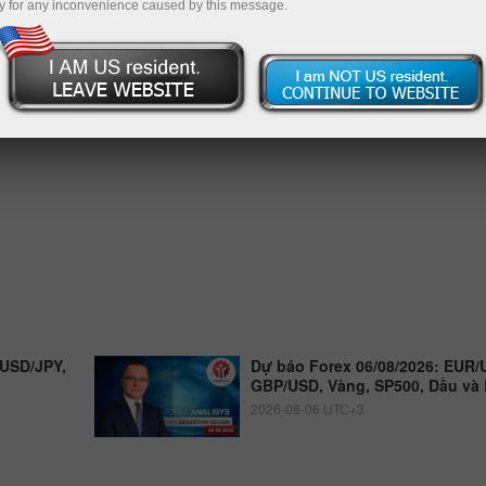
y for any inconvenience caused by this message.
 USD/JPY,
Dự báo Forex 06/08/2026: EUR/
GBP/USD, Vàng, SP500, Dầu và 
2026-08-06 UTC+3