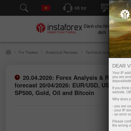
Hỗ trợ
Mở tài kh
Dành cho Nhà giao
Cho
dịch
For Traders
Analytical Reviews
Technical analysis
DEAR V
Your IP addr
20.04.2026: Forex Analysis & Reviews:
you are proh
deposit/with
forecast 20/04/2026: EUR/USD, USD/JPY,
If you thin
SP500, Gold, Oil and Bitcoin
website. Ot
Why does yo
- you are u
- your IP d
- an error 
Please conf
the wrong o