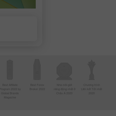
Best Affiliate
Best Forex
Nhà môi giới
Chương trình
Program 2022 by
Broker 2022
năng động nhất ở
Liên kết Tốt nhất
Global Brands
Châu Á 2020
2020
Magazine