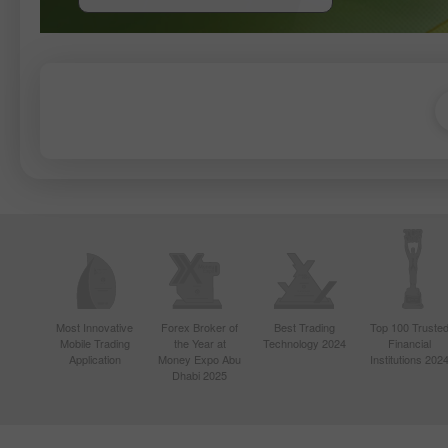
Most Innovative
Forex Broker of
Best Trading
Top 100 Truste
Mobile Trading
the Year at
Technology 2024
Financial
Application
Money Expo Abu
Institutions 202
Dhabi 2025