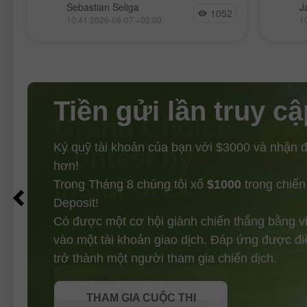
Chúng tôi giới thiệu tới bạn chuyên
Hôm qu
Sebastian Seliga
J
1052
mục phân tích Forex được cập nhật
đồng l
10:41 2026-08-07 +02:00
1
hàng ngày, nơi bạn có thể tìm thấy các
giảm 1
bài nhận định từ chuyên gia forex
giảm 0
Industr
Tiền gửi lần truy cậ
Ký quỹ tài khoản của bạn với $3000 và nhận
hơn!
Trong Tháng 8 chúng tôi xổ
$1000
trong chiến
Deposit!
Có được một cơ hội giành chiến thắng bằng v
vào một tài khoản giao dịch. Đáp ứng được đi
NHẬN THƯỞNG
trở thành một người tham gia chiến dịch.
THAM GIA CUỘC THI
THAM GIA CUỘC THI
THAM GIA CUỘC THI