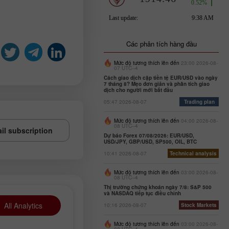
Các phân tích hàng đầu
Mức độ tương thích lên đến
23:00 2026-08-
07 UTC--4
Cách giao dịch cặp tiền tệ EUR/USD vào ngày
7 tháng 8? Mẹo đơn giản và phân tích giao
dịch cho người mới bắt đầu
05:47 2026-08-07
Trading plan
Mức độ tương thích lên đến
04:00 2026-08-
08 UTC--4
il subscription
Dự báo Forex 07/08/2026: EUR/USD,
USD/JPY, GBP/USD, SP500, OIL, BTC
10:41 2026-08-07
Technical analysis
Mức độ tương thích lên đến
03:00 2026-08-
08 UTC--4
Thị trường chứng khoán ngày 7/8: S&P 500
và NASDAQ tiếp tục điều chỉnh
All Analytics
10:16 2026-08-07
Stock Markets
Mức độ tương thích lên đến
03:00 2026-08-