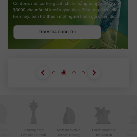
Có được một cơ hội giành chiến thắng bằng việc ký quỹ
$3000 vào một tài khoản giao dịch. Đáp ứng được điều
kiện này, bạn trở thành một người tham gia chiến dịch.
NHẬN THƯỞNG
THAM GIA CUỘC THI
THAM GIA CUỘC THI
THAM GIA CUỘC THI
 giới
Chương trình
Most Innovative
Forex Broker of
Best
 nhất ở
Liên kết Tốt nhất
Mobile Trading
the Year at
Techno