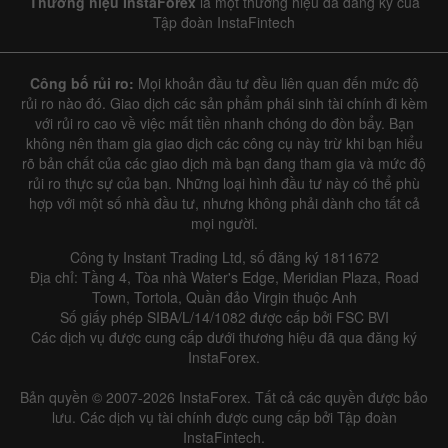
Thương hiệu InstaForex
là một thương hiệu đã đăng ký của
Tập đoàn InstaFintech
Công bố rủi ro:
Mọi khoản đầu tư đều liên quan đến mức độ
rủi ro nào đó. Giao dịch các sản phẩm phái sinh tài chính đi kèm
với rủi ro cao về việc mất tiền nhanh chóng do đòn bẩy. Bạn
không nên tham gia giao dịch các công cụ này trừ khi bạn hiểu
rõ bản chất của các giao dịch mà bạn đang tham gia và mức độ
rủi ro thực sự của bạn. Những loại hình đầu tư này có thể phù
hợp với một số nhà đầu tư, nhưng không phải dành cho tất cả
mọi người.
Công ty Instant Trading Ltd, số đăng ký 1811672
Địa chỉ: Tầng 4, Tòa nhà Water's Edge, Meridian Plaza, Road
Town, Tortola, Quần đảo Virgin thuộc Anh
Số giấy phép SIBA/L/14/1082 được cấp bởi FSC BVI
Các dịch vụ được cung cấp dưới thương hiệu đã qua đăng ký
InstaForex.
Bản quyền © 2007-2026 InstaForex. Tất cả các quyền được bảo
lưu. Các dịch vụ tài chính được cung cấp bởi Tập đoàn
InstaFintech.