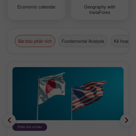
Economic calendar
Geography with
InstaForex
Bài báo phân tích
Fundamental Analysis
Kế hoạch g
Phân tích cơ bản