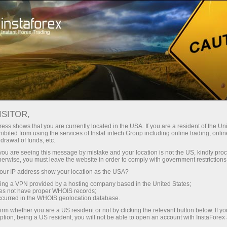
Dành cho nhà giao dịch
Forex Analytics
InstaForex TV
Các sự kiện InstaForex TV
ISITOR,
ess shows that you are currently located in the USA. If you are a resident of the Uni
Các sự kiện InstaForex
ibited from using the services of InstaFintech Group including online trading, online
drawal of funds, etc.
TV
k you are seeing this message by mistake and your location is not the US, kindly pro
herwise, you must leave the website in order to comply with government restrictions
ur IP address show your location as the USA?
The TV events section offers you up-to-date
sing a VPN provided by a hosting company based in the United States;
reportages showing the life outside the trading
oes not have proper WHOIS records;
occurred in the WHOIS geolocation database.
platform.
irm whether you are a US resident or not by clicking the relevant button below. If y
ption, being a US resident, you will not be able to open an account with InstaForex