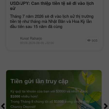
USD/JPY: Can thiệp tiền tệ sẽ đi vào lịch
sử
Tháng 7 năm 2026 sẽ đi vào lịch sử thị trường
tiền tệ như tháng mà Nhật Bản và Hoa Kỳ lần
đầu tiên sau 15 năm đã cùng
Kuvat Raharjo
905
00:08 2026-08-06 +02:00
Tiền gửi lần truy cập
Ký quỹ tài khoản của bạn với $3000 và nhận được
$1000
nhiều hơn!
Trong Tháng 8 chúng tôi xổ
$1000
trong chiến dịch
Chancy Deposit!