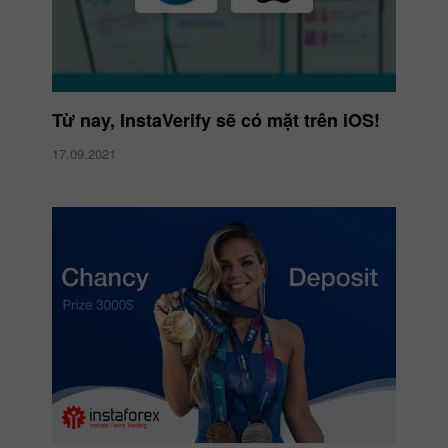
Từ nay, InstaVerify sẽ có mặt trên iOS!
17.09.2021