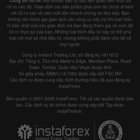
Công bố rủi ro:
Mọi khoản đầu tư đều liên quan đến mức độ
rủi ro nào đó. Giao dịch các sản phẩm phái sinh tài chính đi kèm
với rủi ro cao về việc mất tiền nhanh chóng do đòn bẩy. Bạn
không nên tham gia giao dịch các công cụ này trừ khi bạn hiểu
rõ bản chất của các giao dịch mà bạn đang tham gia và mức độ
rủi ro thực sự của bạn. Những loại hình đầu tư này có thể phù
hợp với một số nhà đầu tư, nhưng không phải dành cho tất cả
mọi người.
Công ty Instant Trading Ltd, số đăng ký 1811672
Địa chỉ: Tầng 4, Tòa nhà Water's Edge, Meridian Plaza, Road
Town, Tortola, Quần đảo Virgin thuộc Anh
Số giấy phép SIBA/L/14/1082 được cấp bởi FSC BVI
Các dịch vụ được cung cấp dưới thương hiệu đã qua đăng ký
InstaForex.
Bản quyền © 2007-2026 InstaForex. Tất cả các quyền được bảo
lưu. Các dịch vụ tài chính được cung cấp bởi Tập đoàn
InstaFintech.