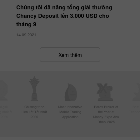
Chúng tôi đã nâng tổng giải thưởng
Chancy Deposit lên 3.000 USD cho
tháng 9
14.09.2021
Xem thêm
 giới
Chương trình
Most Innovative
Forex Broker of
Best
 nhất ở
Liên kết Tốt nhất
Mobile Trading
the Year at
Techno
 2020
2020
Application
Money Expo Abu
Dhabi 2025