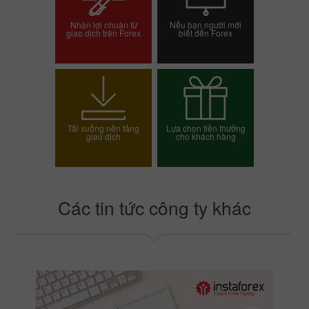
Nhận lợi nhuận từ
Nếu bạn người mới
giao dịch trên Forex
biết đến Forex
Mở tài khoản giao dịch
Mở tài khoản demo
Tải xuống nền tảng
Lựa chọn tiền thưởng
giao dịch
cho khách hàng
Chọn phần thưởng của
bạn
Các tin tức công ty khác