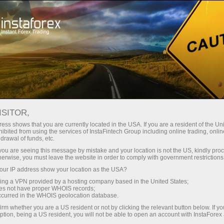
Giới thiệu về InstaForex
Tin tức công ty
THAY ĐỔI GIỜ GIAO DỊCH
ISITOR,
VÀO NGÀY 30.03.2018 VÀ
ess shows that you are currently located in the USA. If you are a resident of the Uni
ibited from using the services of InstaFintech Group including online trading, online
02.04.2018 DO KỲ NGHỈ LỄ
drawal of funds, etc.
k you are seeing this message by mistake and your location is not the US, kindly pro
PHỤC SINH
herwise, you must leave the website in order to comply with government restrictions
ur IP address show your location as the USA?
sing a VPN provided by a hosting company based in the United States;
oes not have proper WHOIS records;
occurred in the WHOIS geolocation database.
dịch
irm whether you are a US resident or not by clicking the relevant button below. If y
ption, being a US resident, you will not be able to open an account with InstaForex