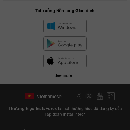
Tải xuống Nền tảng Giao dịch
See more...
✕
Hide chart
Vietnamese
10 August 2025 - 10 August 2026
Thương hiệu InstaForex
là một thương hiệu đã đăng ký của
|
|
1 year
/
2 years
/
3 years
/
4 years
Actual
Forecast
Previous
Tập đoàn InstaFintech
Line
Bar