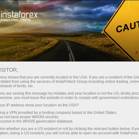
Dành cho Nhà giao dịch
Điều kiện giao dịch
Công cụ giao dịch
AUDUSD
ISITOR,
ess shows that you are currently located in the USA. If you are a resident of the Uni
ibited from using the services of InstaFintech Group including online trading, online
AUDUSD
drawal of funds, etc.
k you are seeing this message by mistake and your location is not the US, kindly pro
herwise, you must leave the website in order to comply with government restrictions
0.70694
(
%)
10 Aug 2026 07:00
ur IP address show your location as the USA?
sing a VPN provided by a hosting company based in the United States;
oes not have proper WHOIS records;
Buy
Sell
occurred in the WHOIS geolocation database.
irm whether you are a US resident or not by clicking the relevant button below. If y
0.70694
0.70664
ption, being a US resident, you will not be able to open an account with InstaForex