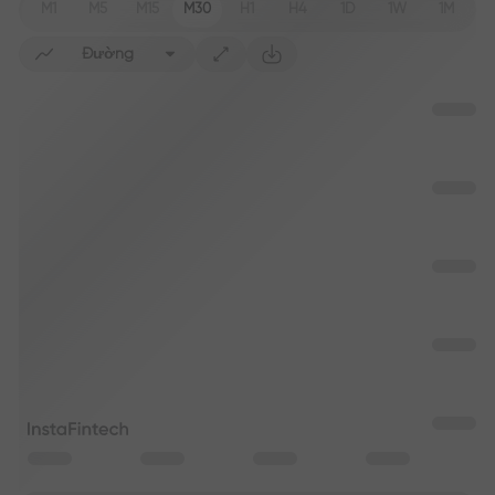
M1
M5
M15
M30
H1
H4
1D
1W
1M
Đường