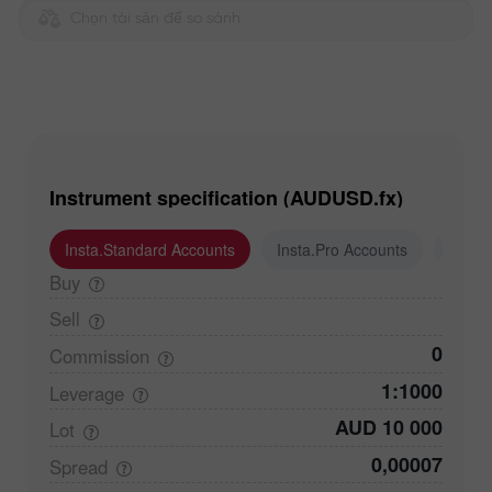
Chọn tài sản để so sánh
Instrument specification (AUDUSD.fx)
Insta.Standard Accounts
Insta.Pro Accounts
Insta
Buy
Sell
0
Commission
1:1000
Leverage
AUD 10 000
Lot
0,00007
Spread