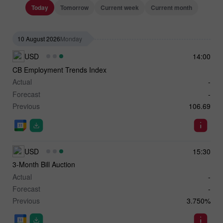
Today
Tomorrow
Current week
Current month
10 August 2026
Monday
USD
14:00
CB Employment Trends Index
Actual
-
Forecast
-
Previous
106.69
USD
15:30
3-Month Bill Auction
Actual
-
Forecast
-
Previous
3.750%