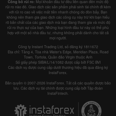
Công bố rủi ro:
Mọi khoản đầu tư đều liên quan đến mức độ
rủi ro nào đó. Giao dịch các sản phẩm phái sinh tài chính đi kèm
với rủi ro cao về việc mất tiền nhanh chóng do đòn bẩy. Bạn
không nên tham gia giao dịch các công cụ này trừ khi bạn hiểu
rõ bản chất của các giao dịch mà bạn đang tham gia và mức độ
rủi ro thực sự của bạn. Những loại hình đầu tư này có thể phù
Data not found
hợp với một số nhà đầu tư, nhưng không phải dành cho tất cả
mọi người.
Công ty Instant Trading Ltd, số đăng ký 1811672
Địa chỉ: Tầng 4, Tòa nhà Water's Edge, Meridian Plaza, Road
Details about the event
Town, Tortola, Quần đảo Virgin thuộc Anh
Số giấy phép SIBA/L/14/1082 được cấp bởi FSC BVI
History
Các dịch vụ được cung cấp dưới thương hiệu đã qua đăng ký
InstaForex.
Date
Actual
Forecast
Previous
Bản quyền © 2007-2026 InstaForex. Tất cả các quyền được bảo
lưu. Các dịch vụ tài chính được cung cấp bởi Tập đoàn
InstaFintech.
Data not found