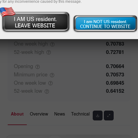
y for any inconvenience caused by this message.
71.27%
Traders' feedback
28.73%
Closing
0.70681
Maximum
price
0.70707
One week
high
0.70783
52-week
high
0.72781
Opening
0.70664
Minimum
price
0.70573
One week
low
0.69845
52-week
low
0.64152
About
Overview
News
Technical