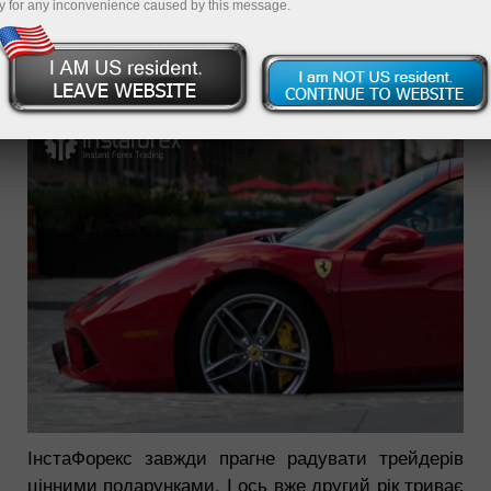
y for any inconvenience caused by this message.
13.09.2021 01:37 PM
ІнстаФорекс завжди прагне радувати трейдерів
цінними подарунками. І ось вже другий рік триває