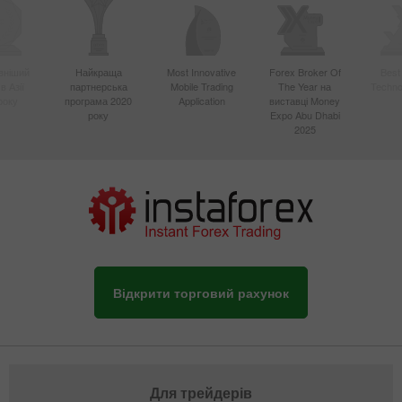
вніший
Найкраща
Most Innovative
Forex Broker Of
Best
в Азії
партнерська
Mobile Trading
The Year на
Techno
року
програма 2020
Application
виставці Money
року
Expo Abu Dhabi
2025
Відкрити торговий рахунок
Для трейдерів