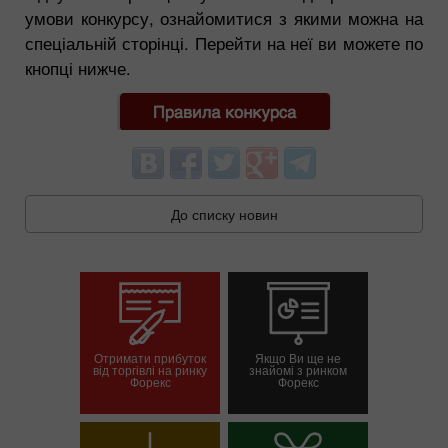
умови конкурсу, ознайомитися з якими можна на
спеціальній сторінці. Перейти на неї ви можете по
кнопці нижче.
До списку новин
Отримати прибуток
Якщо Ви ще не
від торгівлі на ринку
знайомі з ринком
Форекс
Форекс
Відкрити торговий
Відкрити демо-