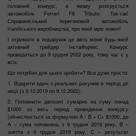
головний конкурс, в якому розігрується
автомобіль Ferrari F8 Tributo. Так-так!
Справжнісінький перегоновий автомобіль
італійського виробництва, про який мріє кожен!
І отримати в подарунок це авто може будь-який
активний трейдер ІнстаФорекс. Конкурс
проводиться до 9 грудня 2022 року, тому час є у
всіх.
Що потрібно для цього зробити? Все дуже просто:
1. Відкрити один з реальних рахунків в період дії
акції (з 9.12.2019 по 9.12.2022).
2. Поповнити депозит сумарно на суму понад
$1000 за весь період проведення конкурсу
(обчислюється за формулою A - B + C> $1000, де
A – сума поповнень з 9 грудня 2019 року, B –
зняття з 9 грудня 2019 року, C – результат