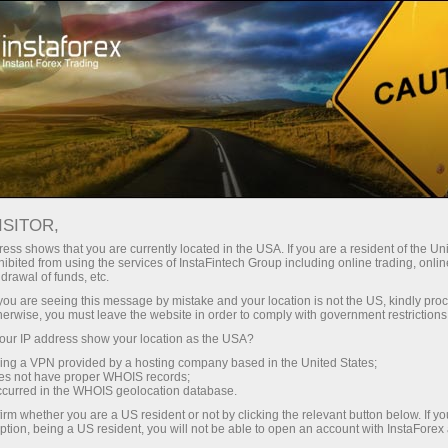
Про компанію
Новини компанії
НАГАДУЄМО, ЩО
ISITOR,
РОЗІГРАШ FERRARI ВІД
ess shows that you are currently located in the USA. If you are a resident of the Uni
ibited from using the services of InstaFintech Group including online trading, online
ІНСТАФОРЕКС ТРИВАЄ!
drawal of funds, etc.
k you are seeing this message by mistake and your location is not the US, kindly pro
herwise, you must leave the website in order to comply with government restrictions
ur IP address show your location as the USA?
sing a VPN provided by a hosting company based in the United States;
ахунок
oes not have proper WHOIS records;
occurred in the WHOIS geolocation database.
irm whether you are a US resident or not by clicking the relevant button below. If y
унок
ption, being a US resident, you will not be able to open an account with InstaForex