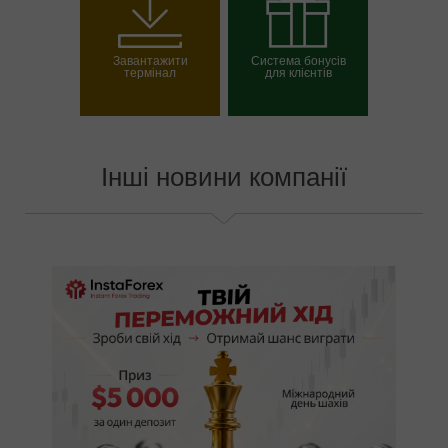
рахунок
рахунок
Завантажити
Система бонусів
термінал
для клієнтів
Вибрати свій бонус
Інші новини компанії