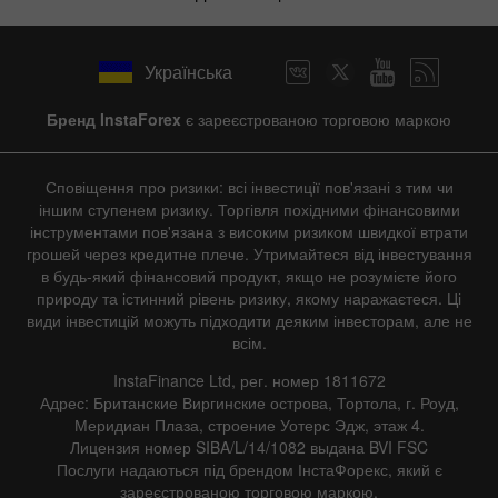
Українська
Бренд InstaForex
є зареєстрованою торговою маркою
Сповіщення про ризики: всі інвестиції пов'язані з тим чи
іншим ступенем ризику. Торгівля похідними фінансовими
інструментами пов'язана з високим ризиком швидкої втрати
грошей через кредитне плече. Утримайтеся від інвестування
в будь-який фінансовий продукт, якщо не розумієте його
природу та істинний рівень ризику, якому наражаєтеся. Ці
види інвестицій можуть підходити деяким інвесторам, але не
всім.
InstaFinance Ltd, рег. номер 1811672
Адрес: Британские Виргинские острова, Тортола, г. Роуд,
Меридиан Плаза, строение Уотерс Эдж, этаж 4.
Лицензия номер SIBA/L/14/1082 выдана BVI FSC
Послуги надаються під брендом ІнстаФорекс, який є
зареєстрованою торговою маркою.