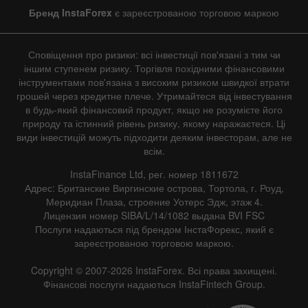
Line
Bar
Бренд InstaForex
є зареєстрованою торговою маркою
Сповіщення про ризики: всі інвестиції пов'язані з тим чи
іншим ступенем ризику. Торгівля похідними фінансовими
інструментами пов'язана з високим ризиком швидкої втрати
грошей через кредитне плече. Утримайтеся від інвестування
в будь-який фінансовий продукт, якщо не розумієте його
Data not found
природу та істинний рівень ризику, якому наражаєтеся. Ці
види інвестицій можуть підходити деяким інвесторам, але не
всім.
InstaFinance Ltd, рег. номер 1811672
Details about the event
Адрес: Британские Виргинские острова, Тортола, г. Роуд,
Меридиан Плаза, строение Уотерс Эдж, этаж 4.
History
Лицензия номер SIBA/L/14/1082 выдана BVI FSC
Послуги надаються під брендом ІнстаФорекс, який є
Date
Actual
Forecast
Previous
зареєстрованою торговою маркою.
Copyright © 2007-2026 InstaForex. Всі права захищені.
Фінансові послуги надаються InstaFintech Group.