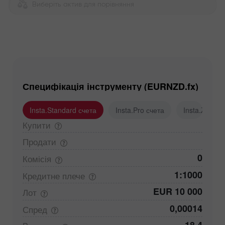
Виберіть актив для порівняння
Специфікація інструменту (EURNZD.fx)
Insta.Standard счета
Insta.Pro счета
Insta.Zero с
Купити
Продати
0
Комісія
1:1000
Кредитне
плече
EUR 10 000
Лот
0,00014
Спред