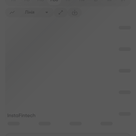
M1
M5
M15
M30
H1
H4
1D
1W
1M
Лінія