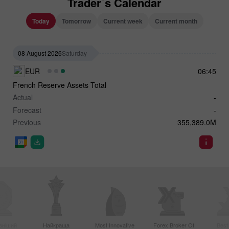
Trader`s Calendar
Today
Tomorrow
Current week
Current month
08 August 2026
Saturday
EUR
06:45
French Reserve Assets Total
Actual
-
Forecast
-
Previous
355,389.0M
вніший
Найкраща
Most Innovative
Forex Broker Of
Best