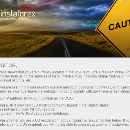
Трейдерів
Торгові умови
Торгові інструменти
EURNZD
ISITOR,
ess shows that you are currently located in the USA. If you are a resident of the Uni
ibited from using the services of InstaFintech Group including online trading, online
EURNZD
drawal of funds, etc.
k you are seeing this message by mistake and your location is not the US, kindly pro
herwise, you must leave the website in order to comply with government restrictions
1.96146
(
%)
07 Aug 2026 20:59
ur IP address show your location as the USA?
sing a VPN provided by a hosting company based in the United States;
oes not have proper WHOIS records;
Купити
Продати
occurred in the WHOIS geolocation database.
1.96146
1.96026
irm whether you are a US resident or not by clicking the relevant button below. If y
ption, being a US resident, you will not be able to open an account with InstaForex