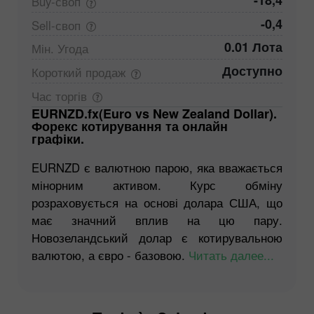
-18,4
Buy-своп
-0,4
Sell-своп
0.01 Лота
Мін.
Угода
Доступно
Короткий
продаж
Час
торгів
EURNZD.fx(Euro vs New Zealand Dollar).
Форекс котирування та онлайн
графіки.
EURNZD є валютною парою, яка вважається
мінорним активом. Курс обміну
розраховується на основі долара США, що
має значний вплив на цю пару.
Новозеландський долар є котирувальною
валютою, а євро - базовою.
Читать далее...