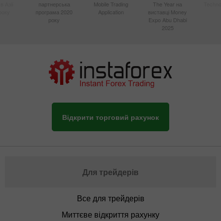
в Азії
партнерська
Mobile Trading
The Year на
Techno
року
програма 2020
Application
виставці Money
року
Expo Abu Dhabi
2025
Відкрити торговий рахунок
Для трейдерів
Все для трейдерів
Миттєве відкриття рахунку