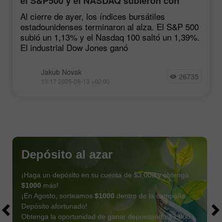
el S&P500 y el NASDAQ subieron con
fuerza tras las estadísticas de inflación
Al cierre de ayer, los índices bursátiles
estadounidenses terminaron al alza. El S&P 500
subió un 1,13% y el Nasdaq 100 saltó un 1,39%.
El industrial Dow Jones ganó
Jakub Novak
26735
13:17 2025-08-13 +02:00
Depósito al azar
¡Haga un depósito en su cuenta de $3,000 y obtenga
$1000
más!
¡En Agosto, sorteamos
$1000
dentro de la campaña
Depósito afortunado!
Obtenga la oportunidad de ganar depositando $3,000