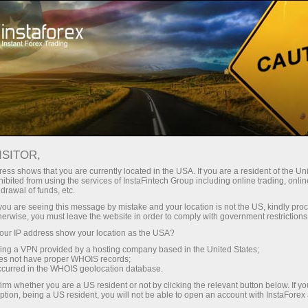
Para traders
Analytical Reviews
Technical analysis
ISITOR,
02.04.2026: Forex Analysis &
ess shows that you are currently located in the USA. If you are a resident of the Uni
ibited from using the services of InstaFintech Group including online trading, online
Reviews: Forex forecast 02/04/2026:
drawal of funds, etc.
EUR/USD, USD/JPY, GBP/USD, USDX,
k you are seeing this message by mistake and your location is not the US, kindly pro
herwise, you must leave the website in order to comply with government restrictions
SP500, Gold, Oil and Bitcoin
ur IP address show your location as the USA?
sing a VPN provided by a hosting company based in the United States;
oes not have proper WHOIS records;
occurred in the WHOIS geolocation database.
Abra una cuenta de operaciones
irm whether you are a US resident or not by clicking the relevant button below. If y
ption, being a US resident, you will not be able to open an account with InstaForex