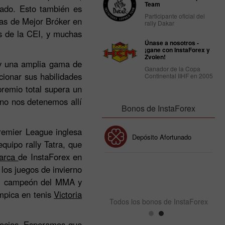
Team
cado. Esto también es
Participante oficial del
ías de Mejor Bróker en
rally Dakar
es de la CEI, y muchas
Únase a nosotros -
¡gane con InstaForex y
Zvolen!
s y una amplia gama de
Ganador de la Copa
cionar sus habilidades
Continental IIHF en 2005
premio total supera un
 no nos detenemos allí
Bonos de InstaForex
emier League inglesa
Bono de 30%
Depósito Afortunado
equipo rally Tatra, que
marca
de InstaForex en
 los juegos de invierno
Bono del Club InstaForex
 al campeón del MMA y
ímpica en tenis
Victoria
Todos los bonos de InstaForex
socios. Esperamos que