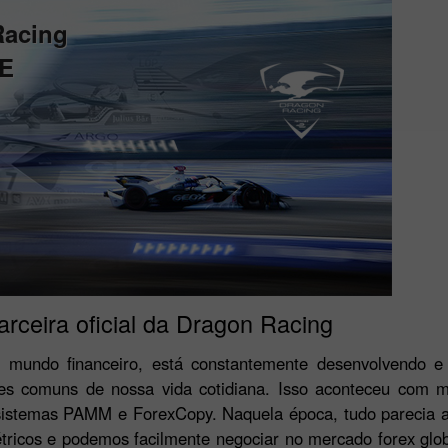
Racing
 E
arceira oficial da Dragon Racing
 mundo financeiro, está constantemente desenvolvendo e 
es comuns de nossa vida cotidiana. Isso aconteceu com m
sistemas PAMM e ForexCopy. Naquela época, tudo parecia al
étricos e podemos facilmente negociar no mercado forex glo