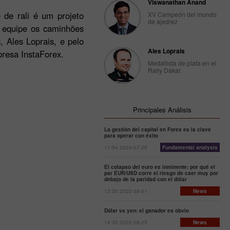
Viswanathan Anand
e de rali é um projeto
XV Campeón del mundo
de ajedrez
a equipe os caminhões
 Ales Loprais, e pelo
Ales Loprais
presa InstaForex.
Medallista de plata en el
Rally Dakar.
Principales Análisis
La gestión del capital en Forex es la clave
para operar con éxito
11:54 2024-07-26
Fundamental analysis
El colapso del euro es inminente: por qué el
par EUR/USD corre el riesgo de caer muy por
debajo de la paridad con el dólar
13:20 2022-08-01
News
Dólar vs yen: el ganador es obvio
14:35 2022-08-25
News