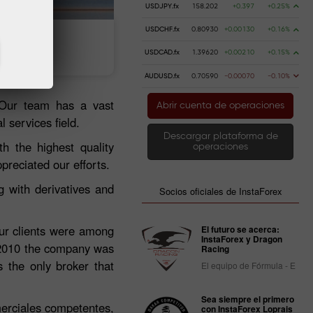
USDJPY.fx
158.202
+0.397
+0.25%
USDCHF.fx
0.80930
+0.00130
+0.16%
 dinero
Retire dinero
USDCAD.fx
1.39620
+0.00210
+0.15%
AUDUSD.fx
0.70590
-0.00070
-0.10%
 Our team has a vast
Abrir cuenta de operaciones
 services field.
Descargar plataforma de
h the highest quality
operaciones
preciated our efforts.
 with derivatives and
Socios oficiales de InstaForex
our clients were among
El futuro se acerca:
InstaForex y Dragon
 2010 the company was
Racing
 the only broker that
El equipo de Fórmula - E
Sea siempre el primero
merciales competentes,
con InstaForex Loprais