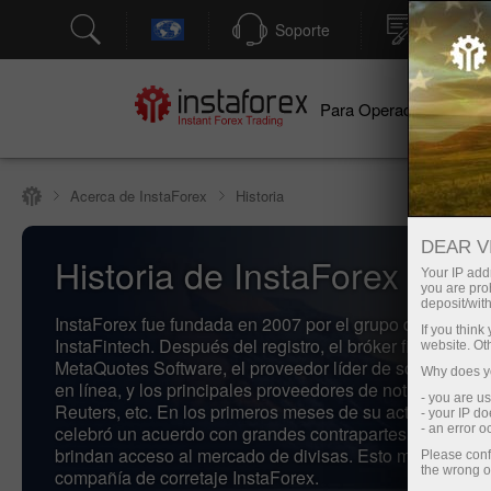
Soporte
Apertura
Para Operadores
Par
Acerca de InstaForex
Historia
DEAR V
Historia de InstaForex
Your IP addr
you are proh
deposit/with
InstaForex fue fundada en 2007 por el grupo de empres
If you thin
InstaFintech. Después del registro, el bróker firmó contr
website. Ot
MetaQuotes Software, el proveedor líder de software de
Why does yo
en línea, y los principales proveedores de noticias, com
- you are u
Reuters, etc. En los primeros meses de su actividad, el 
- your IP d
celebró un acuerdo con grandes contrapartes occidenta
- an error 
brindan acceso al mercado de divisas. Esto marcó el inic
Please conf
the wrong o
compañía de corretaje InstaForex.