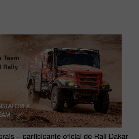
is Team
 Rally
!
ais – participante oficial do Rali Dakar