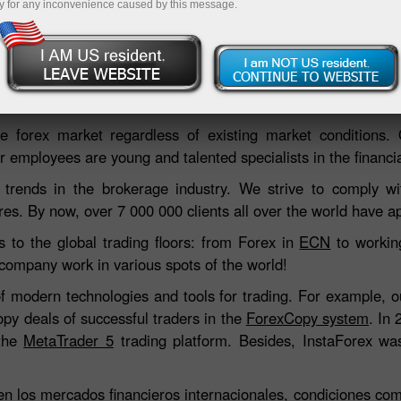
y for any inconvenience caused by this message.
Deposite
 forex market regardless of existing market conditions.
 employees are young and talented specialists in the financial
 trends in the brokerage industry. We strive to comply wit
res. By now, over 7 000 000 clients all over the world have ap
s to the global trading floors: from Forex in
ECN
to working
 company work in various spots of the world!
of modern technologies and tools for trading. For example, 
opy deals of successful traders in the
ForexCopy system
. In
 the
MetaTrader 5
trading platform. Besides, InstaForex was
en los mercados financieros internacionales, condiciones co