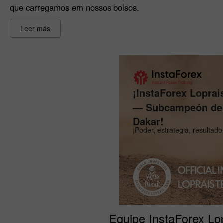
que carregamos em nossos bolsos.
Leer más
¡InstaForex Lopra
— Subcampeón del
Dakar!
¡Poder, estrategia, resultado
Equipe InstaForex Lopr