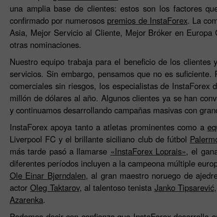
una amplia base de clientes: estos son los factores q
confirmado por numerosos
premios de InstaForex
. La com
Asia, Mejor Servicio al Cliente, Mejor Bróker en Europa 
otras nominaciones.
Nuestro equipo trabaja para el beneficio de los clientes
servicios. Sin embargo, pensamos que no es suficiente. P
comerciales sin riesgos, los especialistas de InstaForex
millón de dólares al año. Algunos clientes ya se han con
y continuamos desarrollando campañas masivas con gra
InstaForex apoya tanto a atletas prominentes como a
eq
Liverpool FC y el brillante siciliano club de fútbol
Palerm
más tarde pasó a llamarse
«InstaForex Loprais»
, el gan
diferentes períodos incluyen a la campeona múltiple euro
Ole Einar Bjørndalen
, al gran maestro noruego de ajed
actor
Oleg Taktarov
, al talentoso tenista
Janko Tipsarević
Azarenka
.
Podemos decir con confianza que InstaForex desarrolla 