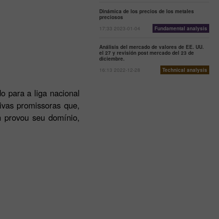
Dinámica de los precios de los metales
preciosos
17:33 2023-01-04
Fundamental analysis
Análisis del mercado de valores de EE. UU.
el 27 y revisión post mercado del 23 de
diciembre.
16:13 2022-12-28
Technical analysis
o para a liga nacional
ivas promissoras que,
n provou seu domínio,