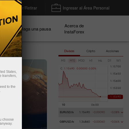
Depositar/Retirar
Ingresar al Área Personal
Acerca de
ñas
Haga una pausa
InstaForex
Divisas
Cripto
Acciones
M5
M15
M30
H1
H4
D1
W1
C
1
.
1
5
4
9
0
0
.
0
0
0
0
0
0
.
0
0
%
ted States,
 transfers,
ceed to the
.
EURUSD.fx
1.15490
-0.00090
-0.08%
ou choose
GBPUSD.fx
1.34860
-0.00060
-0.04%
 anyway.