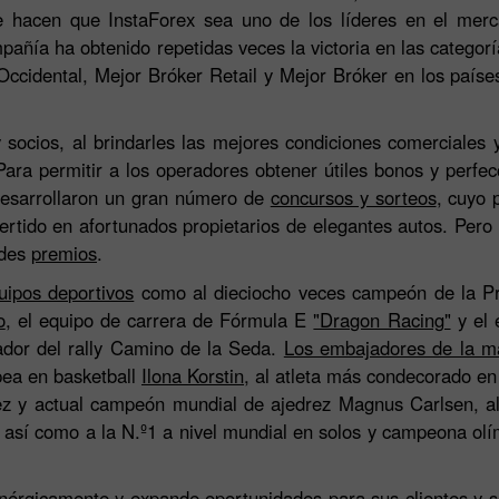
ue hacen que InstaForex sea uno de los líderes en el mer
pañía ha obtenido repetidas veces la victoria en las categor
Occidental, Mejor Bróker Retail y Mejor Bróker en los país
 y socios, al brindarles las mejores condiciones comerciale
ara permitir a los operadores obtener útiles bonos y perfec
 desarrollaron un gran número de
concursos y sorteos
, cuyo 
vertido en afortunados propietarios de elegantes autos. Pero
ndes
premios
.
uipos deportivos
como al dieciocho veces campeón de la Pr
Bono de 30%
Depósito Afortunado
o
, el equipo de carrera de Fórmula E
"Dragon Racing"
y el 
ador del rally Camino de la Seda.
Los embajadores de la 
pea en basketball
Ilona Korstin
, al atleta más condecorado en
Bono del Club InstaForex
rez y actual campeón mundial de ajedrez Magnus Carlsen,
, así como a la N.º1 a nivel mundial en solos y campeona ol
enérgicamente y expande oportunidades para sus clientes y 