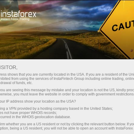
 instantánea de la cuenta
Plataforma comercial
a Principiantes
Para Inversionistas
Para Socios
Campa
ISITOR,
ess shows that you are currently located in the USA. If you are a resident of the Uni
ibited from using the services of InstaFintech Group including online trading, online
drawal of funds, etc.
as
k you are seeing this message by mistake and your location is not the US, kindly pro
atos con
herwise, you must leave the website in order to comply with government restrictions
 comercio
ur IP address show your location as the USA?
o eSignal,
sing a VPN provided by a hosting company based in the United States;
bróker
oes not have proper WHOIS records;
les, que
occurred in the WHOIS geolocation database.
io de la
irm whether you are a US resident or not by clicking the relevant button below. If y
ption, being a US resident, you will not be able to open an account with InstaForex