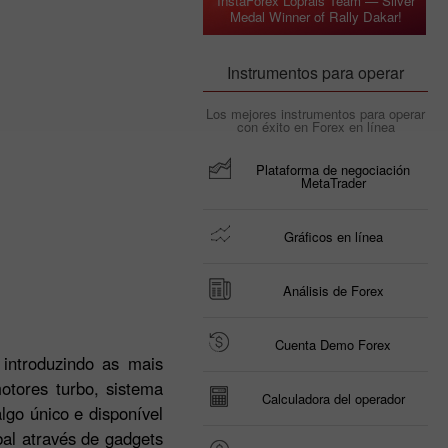
InstaForex Loprais Team — Silver
Medal Winner of Rally Dakar!
Instrumentos para operar
Los mejores instrumentos para operar
con éxito en Forex en línea
Plataforma de negociación
MetaTrader
Gráficos en línea
Análisis de Forex
Cuenta Demo Forex
introduzindo as mais
otores turbo, sistema
Calculadora del operador
go único e disponível
bal através de gadgets