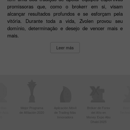
promissoras que, como o brokerr em si, visam
alcançar resultados profundos e se esforçam pela
vitória. Durante toda a vida, Zvolen provou seu
domínio, determinação e desejo de vencer mais e
mais.
Leer más
r Más
Mejor Programa
Aplicación Móvil
Bróker de Forex
Best
n Asia
de Afiliación 2020
de Trading Más
del Año en
Techno
20
Innovadora
Money Expo Abu
Dhabi 2025