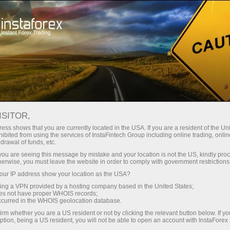
Acerca de InstaForex
InstaSport
Dragon Racing
ISITOR,
-
InstaForex
ess shows that you are currently located in the USA. If you are a resident of the Uni
ibited from using the services of InstaFintech Group including online trading, online
socio oficial de Dragon
drawal of funds, etc.
k you are seeing this message by mistake and your location is not the US, kindly pro
Racing
herwise, you must leave the website in order to comply with government restrictions
ur IP address show your location as the USA?
sing a VPN provided by a hosting company based in the United States;
El futuro está llegando,
oes not have proper WHOIS records;
InstaForex y Dragon Racing
occurred in the WHOIS geolocation database.
irm whether you are a US resident or not by clicking the relevant button below. If y
ption, being a US resident, you will not be able to open an account with InstaForex