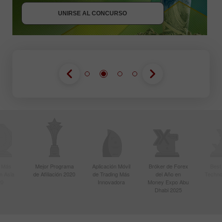
UNIRSE AL CONCURSO
r Más
Mejor Programa
Aplicación Móvil
Bróker de Forex
Best
n Asia
de Afiliación 2020
de Trading Más
del Año en
Techno
20
Innovadora
Money Expo Abu
Dhabi 2025