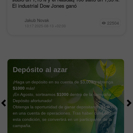
El industrial Dow Jones ganó
Jakub Novak
22504
13:17 2025-08-13 +02:00
Depósito al azar
¡Haga un depósito en su cuenta de $3,000 y obtenga
$1000
más!
¡En Agosto, sorteamos
$1000
dentro de la campaña
Depósito afortunado!
Obtenga la oportunidad de ganar depositando $3,000
en una cuenta de operaciones. Tras haber cumplido
esta condición, se convertirá en un participante de la
OBTENER BONO
campaña.
UNIRSE AL CONCURSO
UNIRSE AL CONCURSO