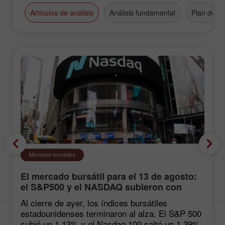
Artículos de análisis
Análisis fundamental
Plan de n
Mercados bursátiles
El mercado bursátil para el 13 de agosto:
el S&P500 y el NASDAQ subieron con
fuerza tras las estadísticas de inflación
Al cierre de ayer, los índices bursátiles
estadounidenses terminaron al alza. El S&P 500
subió un 1,13% y el Nasdaq 100 saltó un 1,39%.