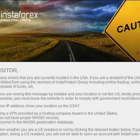
Para traders
Analytical Reviews
Technical analysis
ISITOR,
22.06.2017: Forex Analysis &
ess shows that you are currently located in the USA. If you are a resident of the Uni
ibited from using the services of InstaFintech Group including online trading, online
Reviews: Daily Video Technical
drawal of funds, etc.
Analysis | EUR/USD | 23rd June 2017
k you are seeing this message by mistake and your location is not the US, kindly pro
herwise, you must leave the website in order to comply with government restrictions
ur IP address show your location as the USA?
sing a VPN provided by a hosting company based in the United States;
oes not have proper WHOIS records;
raciones
occurred in the WHOIS geolocation database.
irm whether you are a US resident or not by clicking the relevant button below. If y
ption, being a US resident, you will not be able to open an account with InstaForex
emo