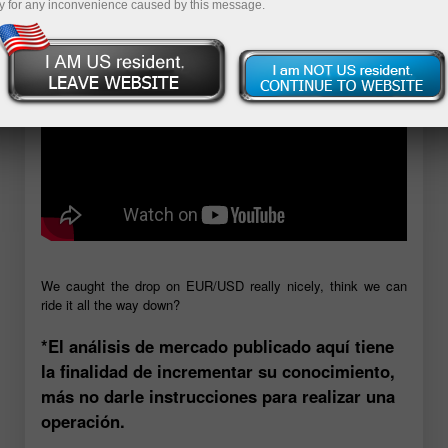
y for any inconvenience caused by this message.
We caught the drop on EUR/USD really nicely, think we can
ride it all the way down?
*El análisis de mercado publicado aquí tiene
la finalidad de incrementar su conocimiento,
más no darle instrucciones para realizar una
operación.