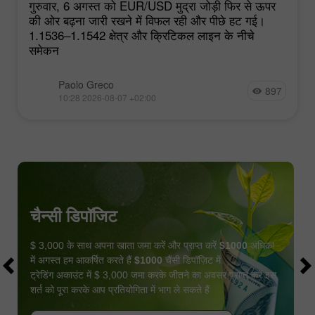
गुरुवार, 6 अगस्त को EUR/USD मुद्रा जोड़ी फिर से ऊपर
की ओर बढ़ना जारी रखने में विफल रही और पीछे हट गई।
1.1536–1.1542 क्षेत्र और क्रिटिकल लाइन के नीचे
समेकन
Paolo Greco
897
10:28 2026-08-07 +02:00
चैन्सी डिपॉजिट
$ 3,000 के साथ अपना खाता जमा करें और प्राप्त करें
$1000
अधिक!
में अगस्त हम आकर्षित करते हैं
$1000
चैंसी डिपॉज़िट में
ट्रेडिंग अकाउंट में $ 3,000 जमा करके जीतने का अवसर प्राप्त करें इस
शर्त को पूरा करके आप प्रतियोगिता में भाग ले सकते हैं
बोनस पायें
कॉन्टेस्ट में हिस्सा लें