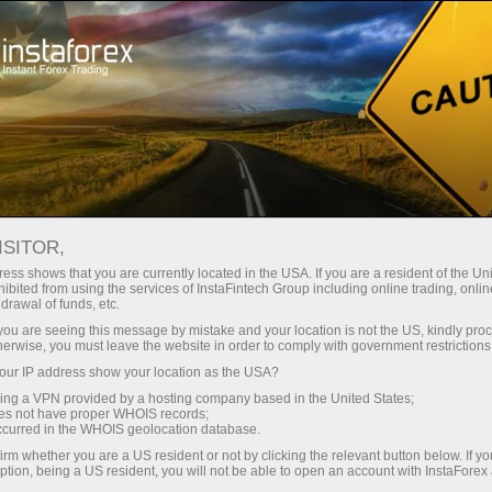
For Traders
Analytical Reviews
Technical analysis
ISITOR,
02.04.2026: विदेशी मुद्रा विश्लेषण और
ess shows that you are currently located in the USA. If you are a resident of the Uni
ibited from using the services of InstaFintech Group including online trading, online
समीक्षा: Forex forecast 02/04/2026:
drawal of funds, etc.
EUR/USD, USD/JPY, GBP/USD, USDX,
k you are seeing this message by mistake and your location is not the US, kindly pro
herwise, you must leave the website in order to comply with government restrictions
SP500, Gold, Oil and Bitcoin
ur IP address show your location as the USA?
sing a VPN provided by a hosting company based in the United States;
oes not have proper WHOIS records;
occurred in the WHOIS geolocation database.
ट्रेडिंग खाता खोलें
irm whether you are a US resident or not by clicking the relevant button below. If y
ption, being a US resident, you will not be able to open an account with InstaForex