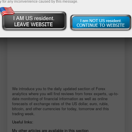
y for any inconvenience caused by this message.
डेमो खाता खोलें
We introduce you to the daily updated section of Forex
analytics where you will find reviews from forex experts, up-to-
date monitoring of financial information as well as online
forecasts of exchange rates of the US dollar, euro, ruble,
bitcoin, and other currencies for today, tomorrow and this
trading week.
Useful links:
My other articles are available in this section