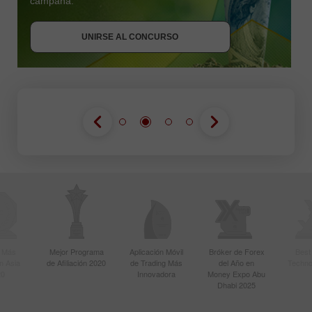
campaña.
UNIRSE AL CONCURSO
UNIRSE AL CONCURSO
UNIRSE AL CONCURSO
r Más
Mejor Programa
Aplicación Móvil
Bróker de Forex
Best
n Asia
de Afiliación 2020
de Trading Más
del Año en
Techno
20
Innovadora
Money Expo Abu
Dhabi 2025