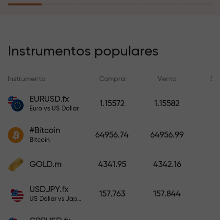
recargar su cuenta.
El programa de seguro de riesgos
compensa sus pérdidas y
Instrumentos populares
garantiza triplicar el beneficio
durante 6 meses. ¡Opere con
Instrumento
Compra
Venta
Sp
tranquilidad: su capital está
protegido!
EURUSD.fx
1.15572
1.15582
Euro vs US Dollar
Recargue la cuenta y obtenga un
#Bitcoin
bono mil veces mayor que su
64956.74
64956.99
Bitcoin
depósito. X1000 no es un error
tipográfico. Cuanto mayor sea el
GOLD.m
4341.95
4342.16
depósito, mayor será el
multiplicador.
USDJPY.fx
157.763
157.844
US Dollar vs Japanese Yen