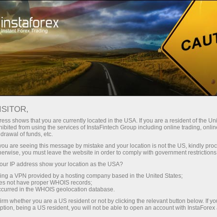
Spreads mínimos
— máximo beneficio
ISITOR,
ess shows that you are currently located in the USA. If you are a resident of the Uni
Bono del 30%
ibited from using the services of InstaFintech Group including online trading, online
Con InstaForex obtiene acceso a
drawal of funds, etc.
oportunidades realmente
en cada depósito
k you are seeing this message by mistake and your location is not the US, kindly pro
competitivas: apalancamiento de
herwise, you must leave the website in order to comply with government restrictions
hasta 1:5000, unos de los mejores
ur IP address show your location as the USA?
Velocidad
spreads y comisiones del
sing a VPN provided by a hosting company based in the United States;
mercado, así como condiciones
oes not have proper WHOIS records;
en el trading y en la pista
occurred in the WHOIS geolocation database.
atractivas para operar con
irm whether you are a US resident or not by clicking the relevant button below. If y
acciones e índices.
ption, being a US resident, you will not be able to open an account with InstaForex
Su propio bote de regalos
Hemos desarrollado un sistema