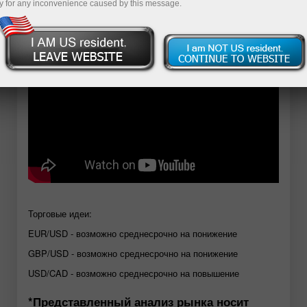
y for any inconvenience caused by this message.
Открыть демосчет
Торговые идеи:
EUR/USD - возможно среднесрочно на понижение
GBP/USD - возможно среднесрочно на понижение
USD/CAD - возможно среднесрочно на повышение
*Представленный анализ рынка носит