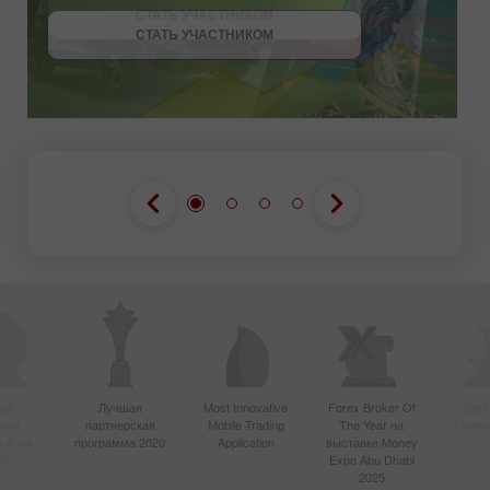
СТАТЬ УЧАСТНИКОМ
СТАТЬ УЧАСТНИКОМ
ПОЛУЧИТЬ БОНУС
СТАТЬ УЧАСТНИКОМ
ый
Лучшая
Most Innovative
Forex Broker Of
Best
вный
партнерская
Mobile Trading
The Year на
Techno
в Азии
программа 2020
Application
выставке Money
20
Expo Abu Dhabi
2025