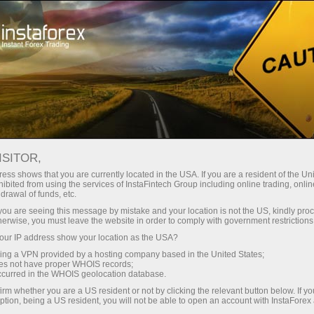
Трейдерам
Форекс обзоры
Торговый план
ISITOR,
11.05.2026: Аналитические
ess shows that you are currently located in the USA. If you are a resident of the Uni
ibited from using the services of InstaFintech Group including online trading, online
обзоры Форекс: Видеообзор рынка,
drawal of funds, etc.
торговые рекомендации, ответы на
k you are seeing this message by mistake and your location is not the US, kindly pro
herwise, you must leave the website in order to comply with government restrictions
вопросы
ur IP address show your location as the USA?
sing a VPN provided by a hosting company based in the United States;
oes not have proper WHOIS records;
occurred in the WHOIS geolocation database.
Открыть торговый счет
irm whether you are a US resident or not by clicking the relevant button below. If y
ption, being a US resident, you will not be able to open an account with InstaForex