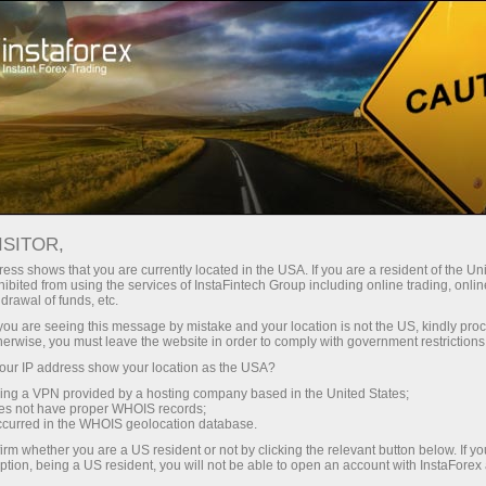
Трейдерам
Форекс аналитика
Форекс-oбзоры
Аналитики
Андрей Шевченко
ISITOR,
АНАЛИТИЧЕСКИЕ ОБЗОРЫ
ess shows that you are currently located in the USA. If you are a resident of the Uni
ibited from using the services of InstaFintech Group including online trading, online
ФОРЕКС
drawal of funds, etc.
k you are seeing this message by mistake and your location is not the US, kindly pro
herwise, you must leave the website in order to comply with government restrictions
ur IP address show your location as the USA?
Открыть торговый счет
sing a VPN provided by a hosting company based in the United States;
oes not have proper WHOIS records;
occurred in the WHOIS geolocation database.
Открыть демосчет
irm whether you are a US resident or not by clicking the relevant button below. If y
ption, being a US resident, you will not be able to open an account with InstaForex