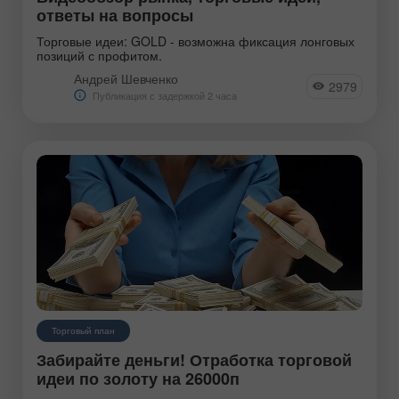
Является ведущим аналитических
ответы на вопросы
программ на канале ИнстаФорекс ТВ. В
Торговые идеи: GOLD - возможна фиксация лонговых
позиций с профитом.
эфире освещает события на рынке,
Андрей Шевченко
дает торговые рекомендации и
2979
Публикация с задержкой 2 часа
отвечает на вопросы подписчиков.
Неоднократно был отмечен
профессиональными наградами от
ИнстаФорекс.
Торговый план
Забирайте деньги! Отработка торговой
идеи по золоту на 26000п