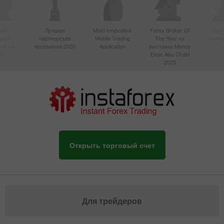
ый
Лучшая
Most Innovative
Forex Broker Of
Best
вный
партнерская
Mobile Trading
The Year на
Techno
в Азии
программа 2020
Application
выставке Money
20
Expo Abu Dhabi
2025
Открыть торговый счет
Для трейдеров