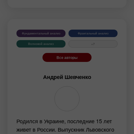
Фрактальный анализ
Фундаментальный анализ
Фундаментальный анализ
Фрактальный анализ
Инструменты:
Волновой анализ
+7
EURUSD
GBPUSD
Все авторы
USDCHF
USDCAD
USDJPY
AUDUSD
Андрей Шевченко
GBPJPY
EURGBP
EURJPY
NZDUSD
EURNZD
Серебро
Золото
#CL
#USDX
Родился в Украине, последние 15 лет
живет в России. Выпускник Львовского