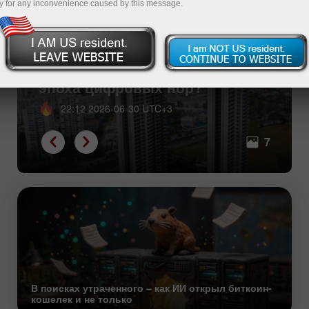
y for any inconvenience caused by this message.
Одиночество в кубе – грядет
эпоха цифровых нор?
22:12 2026-06-30 UTC+3
7
В поисках утраченного – как ИИ открыл биткоин-
кошелек и не только