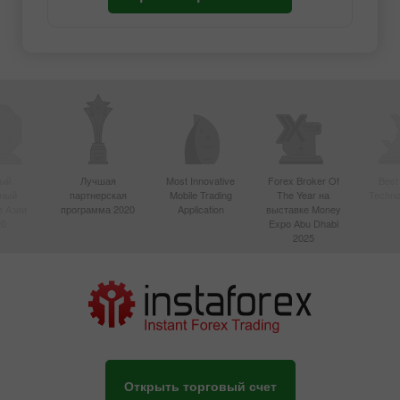
ый
Лучшая
Most Innovative
Forex Broker Of
Best
вный
партнерская
Mobile Trading
The Year на
Techno
в Азии
программа 2020
Application
выставке Money
20
Expo Abu Dhabi
2025
Открыть торговый счет