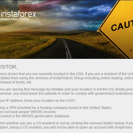
Трейдерам
Форекс аналитика
Фотоновости
ФОТОНОВОСТИ
ISITOR,
ess shows that you are currently located in the USA. If you are a resident of the Uni
ibited from using the services of InstaFintech Group including online trading, online
drawal of funds, etc.
k you are seeing this message by mistake and your location is not the US, kindly pro
счет
herwise, you must leave the website in order to comply with government restrictions
ur IP address show your location as the USA?
ет
sing a VPN provided by a hosting company based in the United States;
oes not have proper WHOIS records;
occurred in the WHOIS geolocation database.
irm whether you are a US resident or not by clicking the relevant button below. If y
ption, being a US resident, you will not be able to open an account with InstaForex