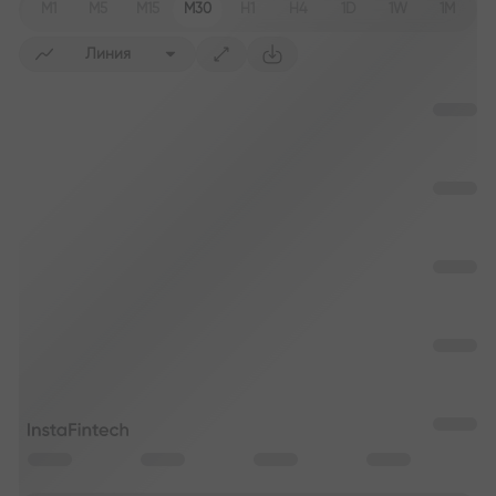
M1
M5
M15
M30
H1
H4
1D
1W
1M
Линия