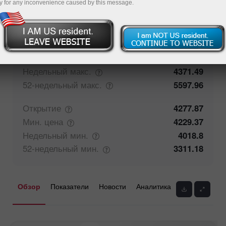
y for any inconvenience caused by this message.
67.81%
Мнение трейдеров
32.19%
Закрытие
4277.81
Макс.
цена
4371.49
Недельный
макс.
4371.49
52-недельный
макс.
5597.96
Открытие
4277.87
Мин.
цена
4229.37
Недельный
мин.
4018.8
52-недельный
мин.
3311.18
Обзор
Показатели
Новости
Аналитика