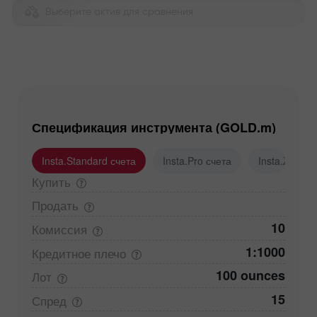
Выберите актив для сравнения
Спецификация инструмента (GOLD.m)
Insta.Standard счета
Insta.Pro счета
Insta.Zero с
Купить
Продать
10
Комиссия
1:1000
Кредитное
плечо
100 ounces
Лот
15
Спред