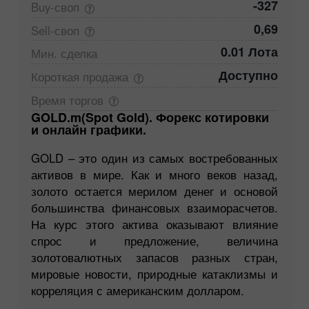
-327
Buy-своп
0,69
Sell-своп
0.01 Лота
Мин.
сделка
Доступно
Короткая
продажа
Время
торгов
GOLD.m(Spot Gold). Форекс котировки
и онлайн графики.
GOLD – это один из самых востребованных
активов в мире. Как и много веков назад,
золото остается мерилом денег и основой
большинства финансовых взаиморасчетов.
На курс этого актива оказывают влияние
спрос и предложение, величина
золотовалютных запасов разных стран,
мировые новости, природные катаклизмы и
корреляция с американским долларом.