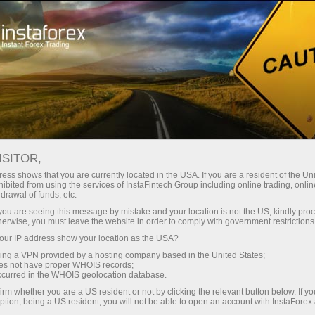
Трейдерам
Торговые условия
Торговые инструменты
GOLD
ISITOR,
ess shows that you are currently located in the USA. If you are a resident of the Uni
ibited from using the services of InstaFintech Group including online trading, online
GOLD
drawal of funds, etc.
k you are seeing this message by mistake and your location is not the US, kindly pro
herwise, you must leave the website in order to comply with government restrictions
4342.46
(
%)
07 Aug 2026 20:59
ur IP address show your location as the USA?
sing a VPN provided by a hosting company based in the United States;
oes not have proper WHOIS records;
Купить
Продать
occurred in the WHOIS geolocation database.
irm whether you are a US resident or not by clicking the relevant button below. If y
4342.46
4341.66
ption, being a US resident, you will not be able to open an account with InstaForex