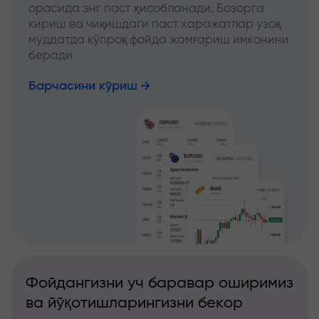
орасида энг паст ҳисобланади. Бозорга
кириш ва чиқишдаги паст харажатлар узоқ
муддатда кўпроқ фойда жамғариш имконини
беради
Барчасини кўриш
Фойдангизни уч баравар оширимиз
ва йўқотишларингизни бекор