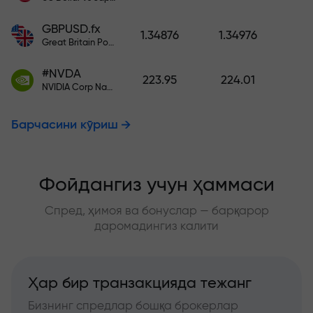
GBPUSD.fx
1.34876
1.34976
Great Britain Pound vs US Dollar
#NVDA
223.95
224.01
NVIDIA Corp Nasdaq Stock Exchange (Nasdaq) USD
Барчасини кўриш
Фойдангиз учун ҳаммаси
Спред, ҳимоя ва бонуслар — барқарор
даромадингиз калити
Ҳар бир транзакцияда тежанг
Бизнинг спредлар бошқа брокерлар