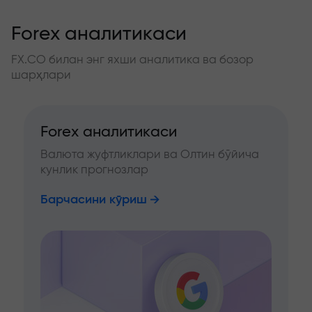
Forex аналитикаси
FX.CO билан энг яхши аналитика ва бозор
шарҳлари
Forex аналитикаси
Валюта жуфтликлари ва Олтин бўйича
кунлик прогнозлар
Барчасини кўриш