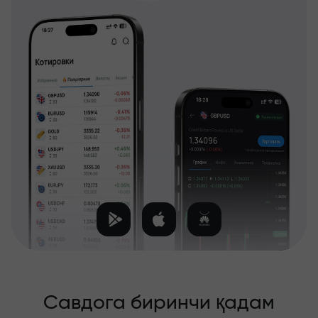
Савдога биринчи қадам