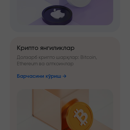
Крипто янгиликлар
Долзарб крипто шарҳлар: Bitcoin,
Ethereum ва алткоинлар
Барчасини кўриш