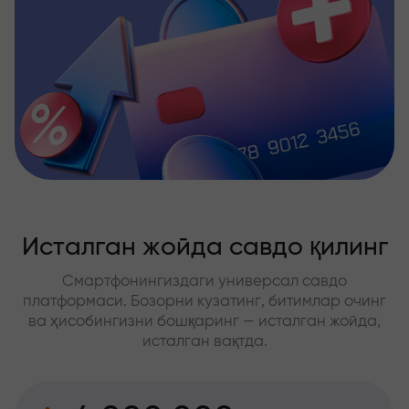
Исталган жойда савдо қилинг
Смартфонингиздаги универсал савдо
платформаси. Бозорни кузатинг, битимлар очинг
ва ҳисобингизни бошқаринг — исталган жойда,
исталган вақтда.