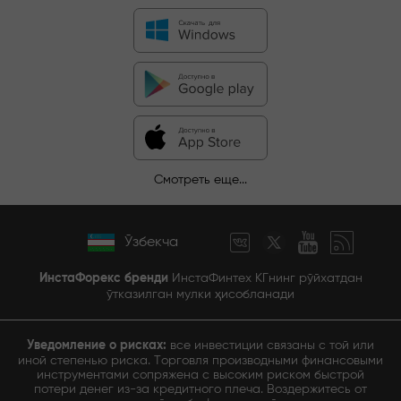
Смотреть еще...
Ўзбекча
ИнстаФорекс бренди
ИнстаФинтех КГнинг рўйхатдан
ўтказилган мулки ҳисобланади
Уведомление о рисках:
все инвестиции связаны с той или
иной степенью риска. Торговля производными финансовыми
инструментами сопряжена с высоким риском быстрой
потери денег из-за кредитного плеча. Воздержитесь от