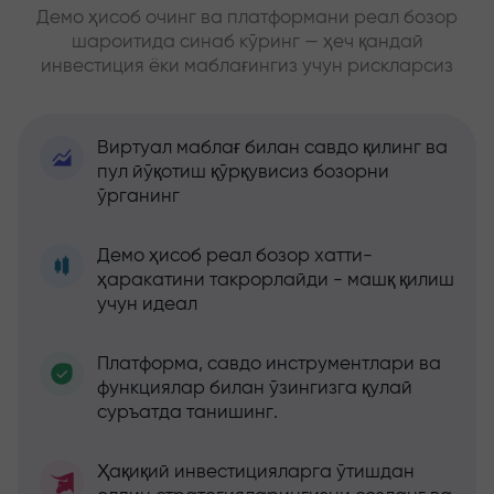
Демо ҳисоб очинг ва платформани реал бозор
шароитида синаб кўринг — ҳеч қандай
инвестиция ёки маблағингиз учун рискларсиз
Виртуал маблағ билан савдо қилинг ва
пул йўқотиш қўрқувисиз бозорни
ўрганинг
Демо ҳисоб реал бозор хатти-
ҳаракатини такрорлайди - машқ қилиш
учун идеал
Платформа, савдо инструментлари ва
функциялар билан ўзингизга қулай
суръатда танишинг.
Ҳақиқий инвестицияларга ўтишдан