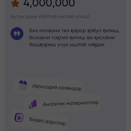
4,000,000
бутун дунё бўйлаб юклаб олиш!
Биз иловани тез қарор қабул қилиш,
бозорни таҳлил қилиш ва ҳисобни
бошқариш учун ишлаб чиқдик
Иқтисодий календар
Аналитик материаллар
Видео дарслар