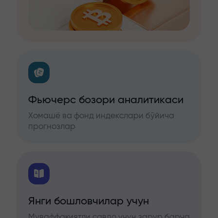
Фьючерс бозори аналитикаси
Хомашё ва фонд индекслари бўйича
прогнозлар
Янги бошловчилар учун
Муваффақиятли савдо учун зарур барча