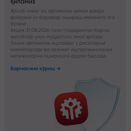
қиламиз
Ҳисоб очинг ва автоматик ҳимоя ҳамда
фойдани уч баравар ошириш имконига эга
бўлинг.
Акция 31.08.2026 гача тўлдирилган барча
ҳисоблар учун муддатсиз амал қилади.
Тизим автоматик ишлайди: у рискларни
камайтиради ва сизнинг иштирокингизсиз
натижаларни оширишга ёрдам беради.
Барчасини кўриш