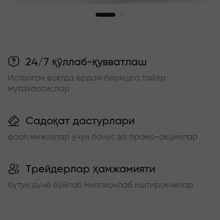
24/7 қўллаб-қувватлаш
Исталган вақтда ёрдам беришга тайёр
мутахассислар
Садоқат дастурлари
фаол мижозлар учун бонус ва промо-акциялар
Трейдерлар ҳамжамияти
бутун дунё бўйлаб миллионлаб иштирокчилар