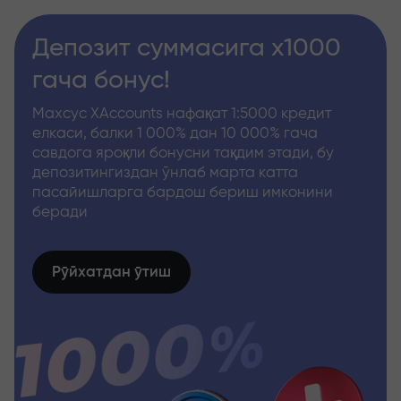
Депозит суммасига x1000
гача бонус!
Махсус XAccounts нафақат 1:5000 кредит
елкаси, балки 1 000% дан 10 000% гача
савдога яроқли бонусни тақдим этади, бу
депозитингиздан ўнлаб марта катта
пасайишларга бардош бериш имконини
беради
Рўйхатдан ўтиш