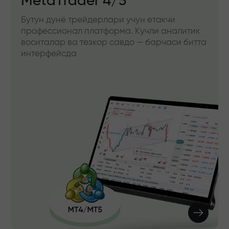
MetaTrader 4/5
Бутун дунё трейдерлари учун етакчи
профессионал платформа. Кучли аналитик
воситалар ва тезкор савдо — барчаси битта
интерфейсда