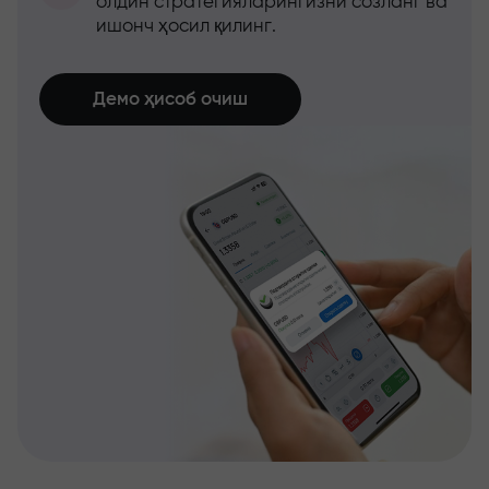
олдин стратегияларингизни созланг ва
ишонч ҳосил қилинг.
Демо ҳисоб очиш