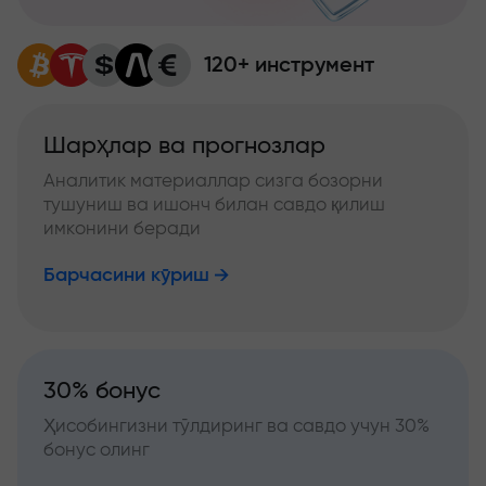
120+ инструмент
Шарҳлар ва прогнозлар
Аналитик материаллар сизга бозорни
тушуниш ва ишонч билан савдо қилиш
имконини беради
Барчасини кўриш
30% бонус
Ҳисобингизни тўлдиринг ва савдо учун 30%
бонус олинг