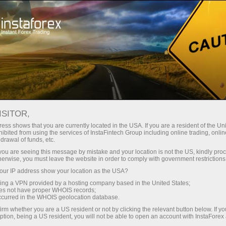
Кичик
спредлар — катта фойда
ISITOR,
ess shows that you are currently located in the USA. If you are a resident of the Uni
Ҳар бир депозит учун
ibited from using the services of InstaFintech Group including online trading, online
InstaForex билан сиз ҳақиқатан
drawal of funds, etc.
рақобатбардош имкониятларга
30% бонус
k you are seeing this message by mistake and your location is not the US, kindly pro
эга бўласиз: 1:5000 гача кредит
herwise, you must leave the website in order to comply with government restrictions
елкаси, бозордаги энг яхши
ur IP address show your location as the USA?
Савдода
спред ва комиссиялардан бири,
sing a VPN provided by a hosting company based in the United States;
шунингдек акциялар ва
oes not have proper WHOIS records;
ва трассада тезлик
occurred in the WHOIS geolocation database.
индекслар билан савдо қилиш
irm whether you are a US resident or not by clicking the relevant button below. If y
учун қулай шартлар.
ption, being a US resident, you will not be able to open an account with InstaForex
Шахсий совға жекпоти
Биз савдони янада жозибадор