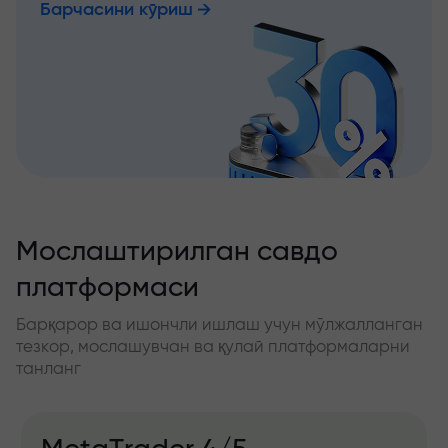
Барчасини кўриш
Мослаштирилган савдо
платформаси
Барқарор ва ишончли ишлаш учун мўлжалланган
тезкор, мослашувчан ва қулай платформаларни
танланг