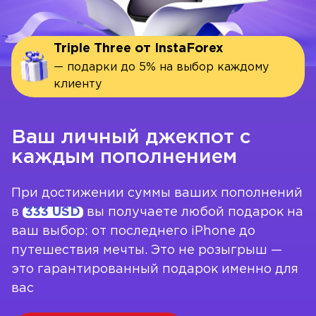
Triple Three от InstaForex
— подарки до 5% на выбор каждому
клиенту
Ваш личный
джекпот с
каждым пополнением
При достижении суммы ваших пополнений
в
333 USD
вы получаете любой подарок на
ваш выбор: от последнего iPhone до
путешествия мечты. Это не розыгрыш —
это гарантированный подарок именно для
вас