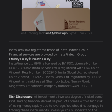
Best Mobile App
Я соглашаюсь с условиями обработки
InstaForex is a registered brand of InstaFintech Group
персональных данных и
с условиями договора
Financial services are provided by InstaFintech Group
публичной оферты
Privacy Policy
Cookies Policy
InstaFinance Ltd (BVI) is licensed by BVI FSC, License Number
SIBA/L/14/1082. Insta Service Ltd is registered with FSC Saint
Vincent, Reg. Number IBC22945. Insta Global Ltd. registered in
Saint Vincent, IBC24321. Insta Global Ltd. registered by FSC St.
Зарегистрироваться
Vincent, with address at Shamrock Lodge, Nurray Road,
Kingstown, St. Vincent, company number 24321 IBC 2017
Risk Disclosure:
All investments involve a degree of risk of some
kind. Trading financial derivative products comes with a high risk
of losing money rapidly due to leverage. You should not engage in
trading these instruments unless you fully understand the