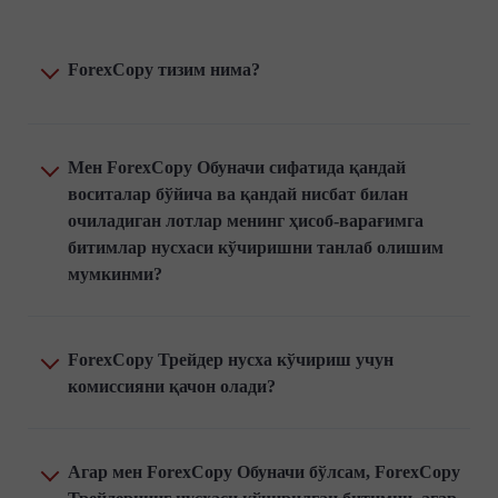
ForexCopy тизим нима?
Мен ForexCopy Обуначи сифатида қандай
воситалар бўйича ва қандай нисбат билан
очиладиган лотлар менинг ҳисоб-варағимга
битимлар нусхаси кўчиришни танлаб олишим
мумкинми?
ForexCopy Трейдер нусха кўчириш учун
комиссияни қачон олади?
Агар мен ForexCopy Обуначи бўлсам, ForexCopy