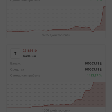
3935 дней торговли
22186610
T
TradeSun
Баланс
100663.78 $
Средства
100663.78 $
Суммарная прибыль
1413.17 %
1006 дней торговли