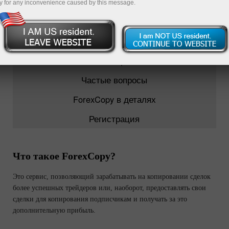
y for any inconvenience caused by this message.
О ForexCopy
ТОП-5 трейдеров
Мониторинг
Частые вопросы
ForexCopy в деталях
Регистрация
Что такое ForexCopy?
Это сервис, позволяющий зарабатывать на копировании сделок
более успешных трейдеров или, наоборот, предоставлять свои
сделки для копирования подписчикам и получать за это
дополнительную прибыль.