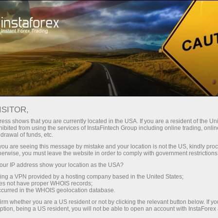
Инвесторлар учун
ForexCopy тизими
FOREXCOPY СИСТЕМА
ISITOR,
ess shows that you are currently located in the USA. If you are a resident of the Uni
ibited from using the services of InstaFintech Group including online trading, online
drawal of funds, etc.
k you are seeing this message by mistake and your location is not the US, kindly pro
Савдо ҳисоб-варағини очиш
herwise, you must leave the website in order to comply with government restrictions
ur IP address show your location as the USA?
Демо-ҳисоб-варағини очиш
sing a VPN provided by a hosting company based in the United States;
oes not have proper WHOIS records;
occurred in the WHOIS geolocation database.
irm whether you are a US resident or not by clicking the relevant button below. If y
ption, being a US resident, you will not be able to open an account with InstaForex