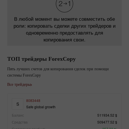
В любой момент вы можете совместить обе
роли: копировать сделки других трейдеров и
одновременно предоставлять для
копирования свои.
ТОП трейдеры ForexCopy
Пять лучших счетов для копирования сделок при помощи
системы ForexCopy
Все трейдеры
8083448
S
Safe global growth
Баланс
511934.52 $
Средства
509477.52 $
Суммарная прибыль
357.32 %