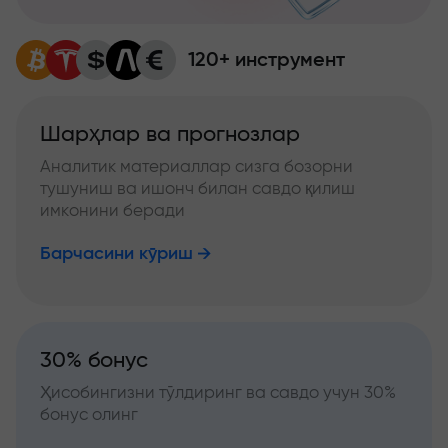
120+ инструмент
Шарҳлар ва прогнозлар
Аналитик материаллар сизга бозорни
тушуниш ва ишонч билан савдо қилиш
имконини беради
Барчасини кўриш
30% бонус
Ҳисобингизни тўлдиринг ва савдо учун 30%
бонус олинг