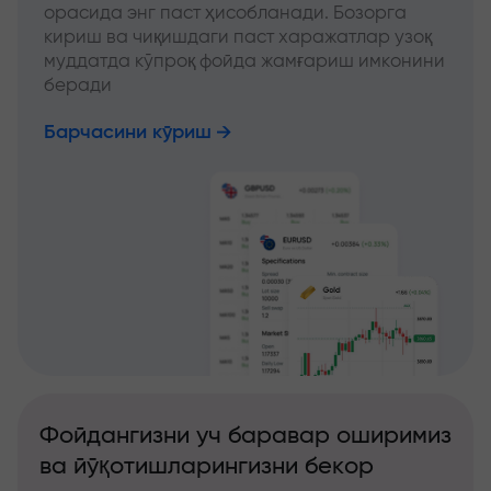
орасида энг паст ҳисобланади. Бозорга
кириш ва чиқишдаги паст харажатлар узоқ
муддатда кўпроқ фойда жамғариш имконини
беради
Барчасини кўриш
Фойдангизни уч баравар оширимиз
ва йўқотишларингизни бекор