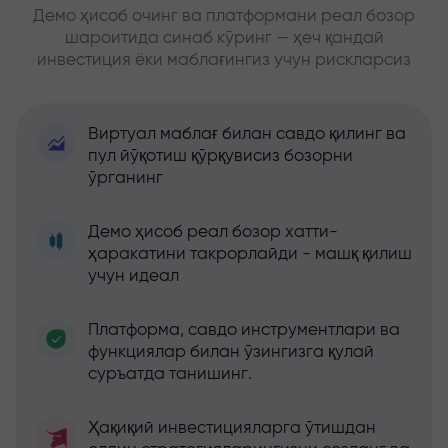
Демо ҳисоб очинг ва платформани реал бозор
шароитида синаб кўринг — ҳеч қандай
инвестиция ёки маблағингиз учун рискларсиз
Виртуал маблағ билан савдо қилинг ва
пул йўқотиш қўрқувисиз бозорни
ўрганинг
Демо ҳисоб реал бозор хатти-
ҳаракатини такрорлайди - машқ қилиш
учун идеал
Платформа, савдо инструментлари ва
функциялар билан ўзингизга қулай
суръатда танишинг.
Ҳақиқий инвестицияларга ўтишдан