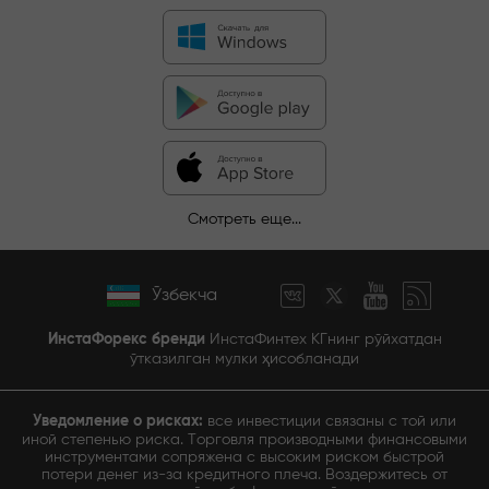
Смотреть еще...
Ўзбекча
ИнстаФорекс бренди
ИнстаФинтех КГнинг рўйхатдан
ўтказилган мулки ҳисобланади
Уведомление о рисках:
все инвестиции связаны с той или
иной степенью риска. Торговля производными финансовыми
инструментами сопряжена с высоким риском быстрой
потери денег из-за кредитного плеча. Воздержитесь от