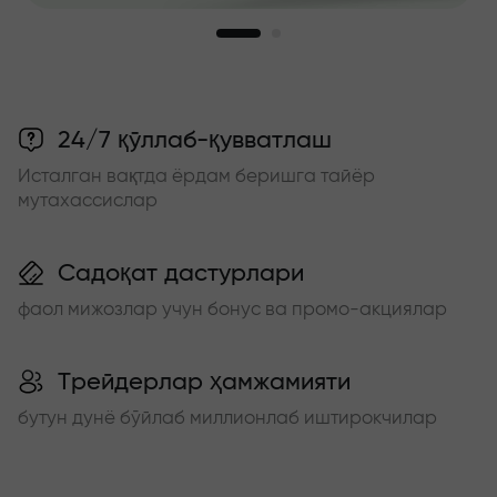
24/7 қўллаб-қувватлаш
Исталган вақтда ёрдам беришга тайёр
мутахассислар
Садоқат дастурлари
фаол мижозлар учун бонус ва промо-акциялар
Трейдерлар ҳамжамияти
бутун дунё бўйлаб миллионлаб иштирокчилар