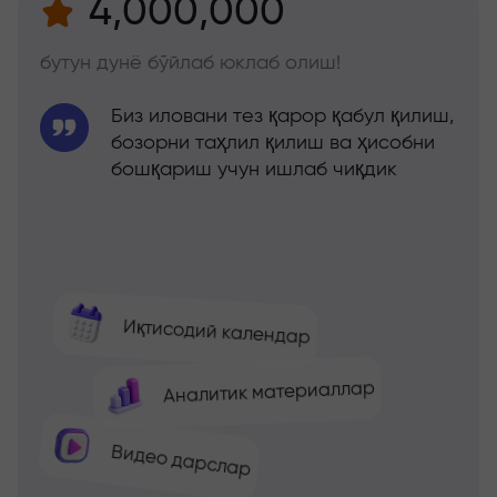
4,000,000
бутун дунё бўйлаб юклаб олиш!
Биз иловани тез қарор қабул қилиш,
бозорни таҳлил қилиш ва ҳисобни
бошқариш учун ишлаб чиқдик
Иқтисодий календар
Аналитик материаллар
Видео дарслар