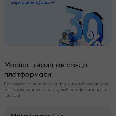
Барчасини кўриш
Мослаштирилган савдо
платформаси
Барқарор ва ишончли ишлаш учун мўлжалланган
тезкор, мослашувчан ва қулай платформаларни
танланг