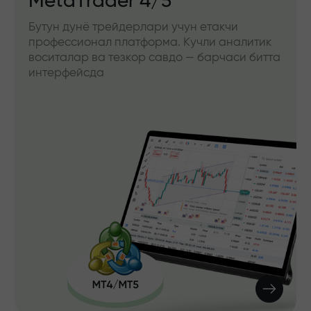
MetaTrader 4/5
Бутун дунё трейдерлари учун етакчи
профессионал платформа. Кучли аналитик
воситалар ва тезкор савдо — барчаси битта
интерфейсда