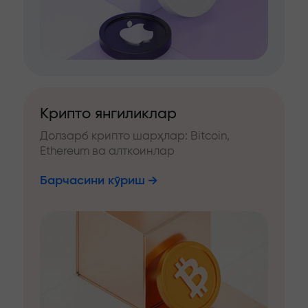
Крипто янгиликлар
Долзарб крипто шарҳлар: Bitcoin,
Ethereum ва алткоинлар
Барчасини кўриш