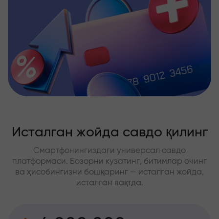
Исталган жойда савдо қилинг
Смартфонингиздаги универсал савдо
платформаси. Бозорни кузатинг, битимлар очинг
ва ҳисобингизни бошқаринг — исталган жойда,
исталган вақтда.