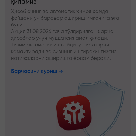
қиламиз
Ҳисоб очинг ва автоматик ҳимоя ҳамда
фойдани уч баравар ошириш имконига эга
бўлинг.
Акция 31.08.2026 гача тўлдирилган барча
ҳисоблар учун муддатсиз амал қилади.
Тизим автоматик ишлайди: у рискларни
камайтиради ва сизнинг иштирокингизсиз
натижаларни оширишга ёрдам беради.
Барчасини кўриш