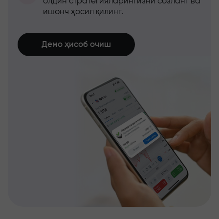
олдин стратегияларингизни созланг ва
ишонч ҳосил қилинг.
Демо ҳисоб очиш