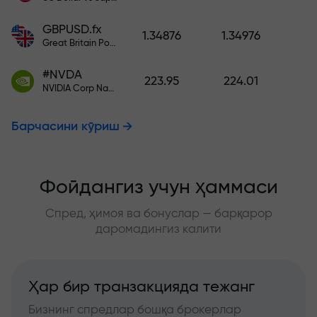
GBPUSD.fx
1.34876
1.34976
Great Britain Pound vs US Dollar
#NVDA
223.95
224.01
NVIDIA Corp Nasdaq Stock Exchange (Nasdaq) USD
Барчасини кўриш
Фойдангиз учун ҳаммаси
Спред, ҳимоя ва бонуслар — барқарор
даромадингиз калити
Ҳар бир транзакцияда тежанг
Бизнинг спредлар бошқа брокерлар