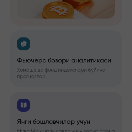
Фьючерс бозори аналитикаси
Хомашё ва фонд индекслари бўйича
прогнозлар
Янги бошловчилар учун
Муваффақиятли савдо учун зарур барча