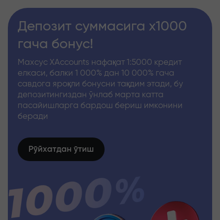
Депозит суммасига x1000
гача бонус!
Махсус XAccounts нафақат 1:5000 кредит
елкаси, балки 1 000% дан 10 000% гача
савдога яроқли бонусни тақдим этади, бу
депозитингиздан ўнлаб марта катта
пасайишларга бардош бериш имконини
беради
Рўйхатдан ўтиш