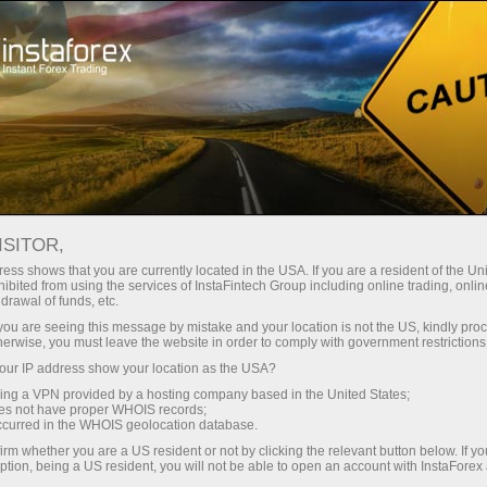
Кичик
спредлар — катта фойда
ISITOR,
ess shows that you are currently located in the USA. If you are a resident of the Uni
Ҳар бир депозит учун
ibited from using the services of InstaFintech Group including online trading, online
InstaForex билан сиз ҳақиқатан
drawal of funds, etc.
рақобатбардош имкониятларга
30% бонус
k you are seeing this message by mistake and your location is not the US, kindly pro
эга бўласиз: 1:5000 гача кредит
herwise, you must leave the website in order to comply with government restrictions
елкаси, бозордаги энг яхши
ur IP address show your location as the USA?
Савдода
спред ва комиссиялардан бири,
sing a VPN provided by a hosting company based in the United States;
шунингдек акциялар ва
oes not have proper WHOIS records;
ва трассада тезлик
occurred in the WHOIS geolocation database.
индекслар билан савдо қилиш
irm whether you are a US resident or not by clicking the relevant button below. If y
учун қулай шартлар.
ption, being a US resident, you will not be able to open an account with InstaForex
Шахсий совға жекпоти
Биз савдони янада жозибадор