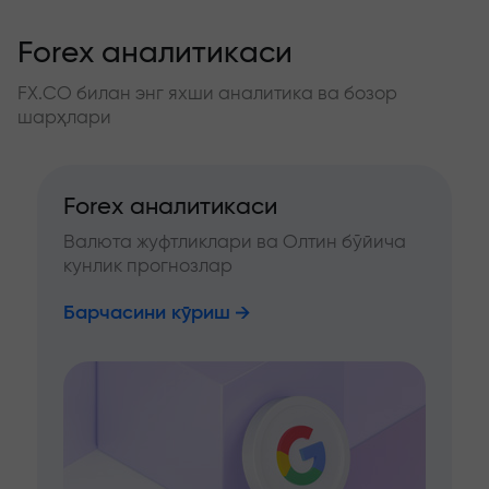
Forex аналитикаси
FX.CO билан энг яхши аналитика ва бозор
шарҳлари
Forex аналитикаси
Валюта жуфтликлари ва Олтин бўйича
кунлик прогнозлар
Барчасини кўриш