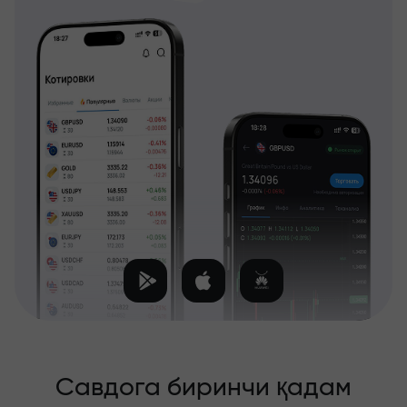
Савдога биринчи қадам