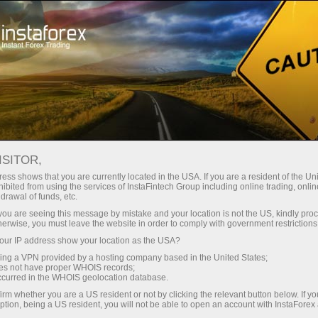
InstaForex Secara Langsung
ISITOR,
ess shows that you are currently located in the USA. If you are a resident of the Uni
ibited from using the services of InstaFintech Group including online trading, online
iFX EXPO INTERNATIONAL,18 Jun, 2024, Limassol, Cyprus
drawal of funds, etc.
iFX EXPO INTERNATIONAL,
k you are seeing this message by mistake and your location is not the US, kindly pro
herwise, you must leave the website in order to comply with government restrictions
18 Jun, 2024, Limassol,
ur IP address show your location as the USA?
Cyprus
sing a VPN provided by a hosting company based in the United States;
oes not have proper WHOIS records;
occurred in the WHOIS geolocation database.
irm whether you are a US resident or not by clicking the relevant button below. If y
ption, being a US resident, you will not be able to open an account with InstaForex