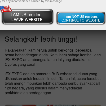
Buka akaun perdagangan
y for any inconvenience caused by this message.
Buka akaun demo
Selangkah lebih tinggi!
Rakan-rakan, kami teruja untuk berkongsi beberapa
berita hebat dengan anda. Kami baru sahaja kembali dari
iFX EXPO antarabangsa tahun ini yang diadakan di
Cyprus yang cerah!
iFX EXPO adalah pameran B2B terbesar di dunia yang
dikhaskan untuk industri fintech. Tahun ini, acara tersebut
telah menghimpunkan lebih daripada seribu syarikat dari
120 negara, yang khusus dalam menyediakan
perkhidmatan perdagangan.