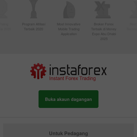
Paling
Program Afiliasi
Most Innovative
Broker Forex
Best
sia 2020
Terbaik 2020
Mobile Trading
Terbaik di Money
Techno
Application
Expo Abu Dhabi
2025
Buka akaun dagangan
Untuk Pedagang