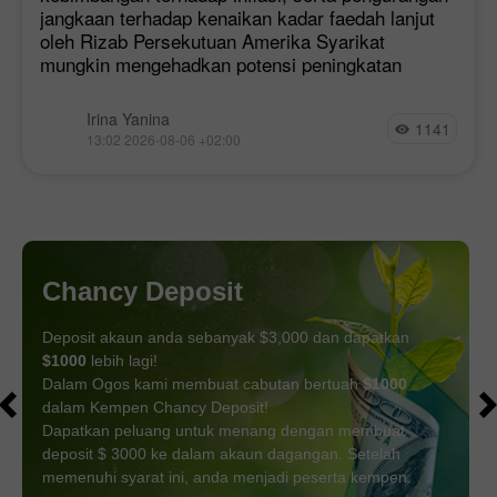
jangkaan terhadap kenaikan kadar faedah lanjut
oleh Rizab Persekutuan Amerika Syarikat
mungkin mengehadkan potensi peningkatan
Irina Yanina
1141
13:02 2026-08-06 +02:00
Chancy Deposit
Deposit akaun anda sebanyak $3,000 dan dapatkan
$1000
lebih lagi!
Dalam Ogos kami membuat cabutan bertuah
$1000
dalam Kempen Chancy Deposit!
Dapatkan peluang untuk menang dengan membuat
deposit $ 3000 ke dalam akaun dagangan. Setelah
memenuhi syarat ini, anda menjadi peserta kempen.
DAPATKAN BONUS
SERTAI PERADUAN