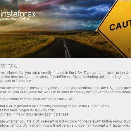
Untuk Pedagang
Syarat Dagangan
Instrumen Dagangan
SOLANA
ISITOR,
ess shows that you are currently located in the USA. If you are a resident of the Uni
ibited from using the services of InstaFintech Group including online trading, online
Solana
drawal of funds, etc.
k you are seeing this message by mistake and your location is not the US, kindly pro
herwise, you must leave the website in order to comply with government restrictions
76.11
(
%)
08 Aug 2026 14:53
ur IP address show your location as the USA?
sing a VPN provided by a hosting company based in the United States;
oes not have proper WHOIS records;
Beli
Jual
occurred in the WHOIS geolocation database.
irm whether you are a US resident or not by clicking the relevant button below. If y
76.11
76.07
ption, being a US resident, you will not be able to open an account with InstaForex