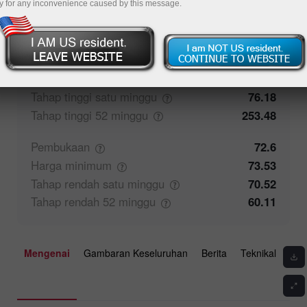
y for any inconvenience caused by this message.
50%
Maklum balas pedagang
50%
Penutupan
72.61
Harga
maksimum
76.18
Tahap tinggi satu
minggu
76.18
Tahap tinggi 52
minggu
253.48
Pembukaan
72.6
Harga
minimum
73.53
Tahap rendah satu
minggu
70.52
Tahap rendah 52
minggu
60.11
Mengenai
Gambaran Keseluruhan
Berita
Teknikal