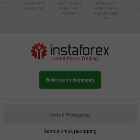
Paling
Program Afiliasi
Most Innovative
Broker Forex
Best
sia 2020
Terbaik 2020
Mobile Trading
Terbaik di Money
Techno
Application
Expo Abu Dhabi
2025
Buka akaun dagangan
Untuk Pedagang
Semua untuk pedagang