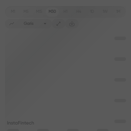
M1
M5
M15
M30
H1
H4
1D
1W
1M
Garis