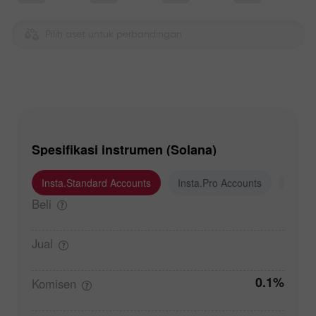
Pilih aset untuk perbandingan
Spesifikasi instrumen (Solana)
Insta.Standard Accounts
Insta.Pro Accounts
Insta
Beli
Jual
0.1%
Komisen