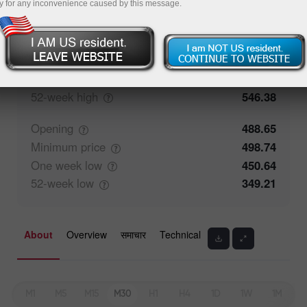
y for any inconvenience caused by this message.
Closing
487.36
Maximum
price
505.13
One week
high
505.13
52-week
high
546.38
Opening
488.65
Minimum
price
498.74
One week
low
450.64
52-week
low
349.21
About
Overview
समाचार
Technical
M1
M5
M15
M30
H1
H4
1D
1W
1M