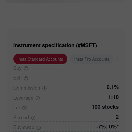
Instrument specification (#MSFT)
Insta.Standard Accounts
Insta.Pro Accounts
Insta
Buy
Sell
0.1%
Commission
1:10
Leverage
100 stocks
Lot
2
Spread
-7%; 0%*
Buy
swap