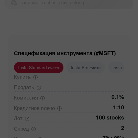
Taqqoslash uchun aktiv tanlang
Спецификация инструмента (#MSFT)
Insta.Standard счета
Insta.Pro счета
Insta.Zero с
Купить
Продать
0.1%
Комиссия
1:10
Кредитное
плечо
100 stocks
Лот
2
Спред