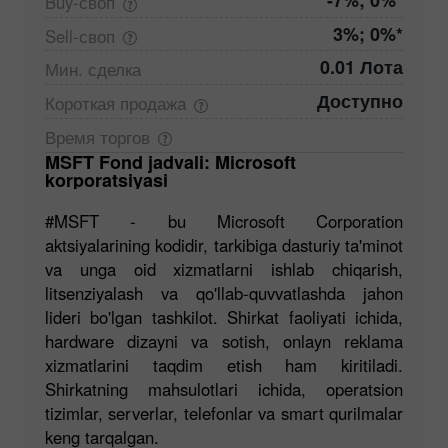
-7%; 0%*
Buy-своп
3%; 0%*
Sell-своп
0.01 Лота
Мин.
сделка
Доступно
Короткая
продажа
Время
торгов
MSFT Fond jadvali: Microsoft
korporatsiyasi
#MSFT - bu Microsoft Corporation
aktsiyalarining kodidir, tarkibiga dasturiy ta'minot
va unga oid xizmatlarni ishlab chiqarish,
litsenziyalash va qo'llab-quvvatlashda jahon
lideri bo'lgan tashkilot. Shirkat faoliyati ichida,
hardware dizayni va sotish, onlayn reklama
xizmatlarini taqdim etish ham kiritiladi.
Shirkatning mahsulotlari ichida, operatsion
tizimlar, serverlar, telefonlar va smart qurilmalar
keng tarqalgan.