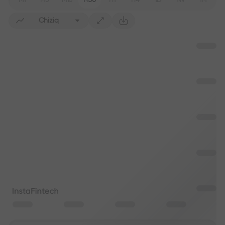
M1
M5
M15
M30
H1
H4
1D
1W
1M
Chiziq