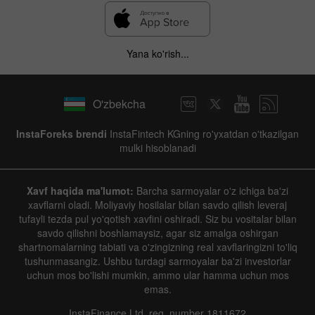
Yana ko'rish...
O'zbekcha
InstaForeks brendi
InstaFintech KGning ro'yxatdan o'tkazilgan
mulki hisoblanadi
Xavf haqida ma'lumot:
Barcha sarmoyalar o'z ichiga ba'zi
xavflarni oladi. Moliyaviy hosilalar bilan savdo qilish leveraj
tufayli tezda pul yo'qotish xavfini oshiradi. Siz bu vositalar bilan
savdo qilishni boshlamaysiz, agar siz amalga oshirgan
shartnomalarning tabiati va o'zingizning real xavflaringizni to'liq
tushunmasangiz. Ushbu turdagi sarmoyalar ba'zi investorlar
uchun mos bo'lishi mumkin, ammo ular hamma uchun mos
emas.
InstaFinance Ltd, reg. number 1811672