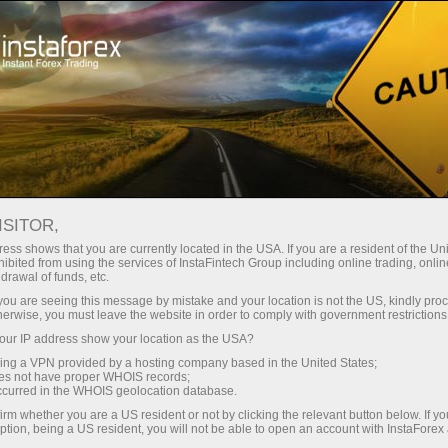
Treyderlar uchun
Savdo shartlari
Savdo vositalari
#MSFT
ISITOR,
ess shows that you are currently located in the USA. If you are a resident of the Uni
ibited from using the services of InstaFintech Group including online trading, online
MSFT
drawal of funds, etc.
k you are seeing this message by mistake and your location is not the US, kindly pro
herwise, you must leave the website in order to comply with government restrictions
499.98
(
%)
06 Aug 2026 19:59
ur IP address show your location as the USA?
sing a VPN provided by a hosting company based in the United States;
oes not have proper WHOIS records;
Купить
Продать
occurred in the WHOIS geolocation database.
499.98
499.96
irm whether you are a US resident or not by clicking the relevant button below. If y
ption, being a US resident, you will not be able to open an account with InstaForex