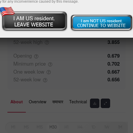
y for any inconvenience caused by this message.
Closing
0.679
Maximum
price
0.709
One week
high
0.73
52-week
high
3.855
Opening
0.679
Minimum
price
0.702
One week
low
0.667
52-week
low
0.656
About
Overview
समाचार
Technical
M1
M5
M15
M30
H1
H4
1D
1W
1M