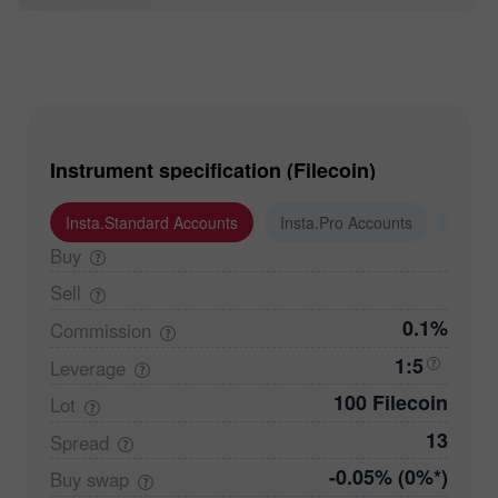
Instrument specification (Filecoin)
Insta.Standard Accounts
Insta.Pro Accounts
Insta
Buy
Sell
0.1%
Commission
1:5
Leverage
100 Filecoin
Lot
13
Spread
-0.05% (0%*)
Buy
swap