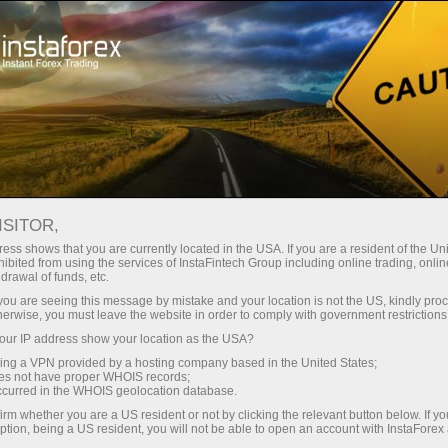
ट्रेडर्स के लिए
ट्रेडिंग शर्तें
ट्रेडिंग इंस्ट्रूमेंट्स
FILECOIN
ISITOR,
Filecoin
ess shows that you are currently located in the USA. If you are a resident of the Uni
ibited from using the services of InstaFintech Group including online trading, online
drawal of funds, etc.
k you are seeing this message by mistake and your location is not the US, kindly pro
0.717
(
%)
09 Aug 2026 14:33
herwise, you must leave the website in order to comply with government restrictions
ur IP address show your location as the USA?
Buy
Sell
sing a VPN provided by a hosting company based in the United States;
oes not have proper WHOIS records;
0.717
0.704
occurred in the WHOIS geolocation database.
irm whether you are a US resident or not by clicking the relevant button below. If y
ption, being a US resident, you will not be able to open an account with InstaForex
50%
Traders' feedback
50%