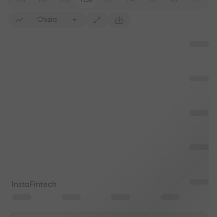
M1
M5
M15
M30
H1
H4
1D
1W
1M
Chiziq