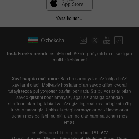
Yana ko'rish...
O'zbekcha
InstaForeks brendi
InstaFintech KGning ro'yxatdan o'tkazilgan
mulki hisoblanadi
Xavf haqida ma'lumot:
Barcha sarmoyalar o'z ichiga ba'zi
xavflarni oladi. Moliyaviy hosilalar bilan savdo qilish leveraj
tufayli tezda pul yo'qotish xavfini oshiradi. Siz bu vositalar bilan
savdo qilishni boshlamaysiz, agar siz amalga oshirgan
shartnomalarning tabiati va o'zingizning real xavflaringizni to'liq
tushunmasangiz. Ushbu turdagi sarmoyalar ba'zi investorlar
uchun mos bo'lishi mumkin, ammo ular hamma uchun mos
emas.
InstaFinance Ltd, reg. number 1811672
Manzil: 4-qavat, Water's Edge binosi, Meridian Plaza, Road