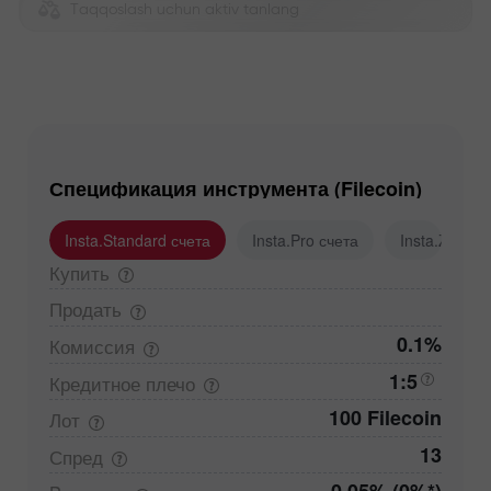
Taqqoslash uchun aktiv tanlang
Спецификация инструмента (Filecoin)
Insta.Standard счета
Insta.Pro счета
Insta.Zero с
Купить
Продать
0.1%
Комиссия
1:5
Кредитное
плечо
100 Filecoin
Лот
13
Спред