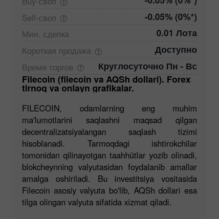
-0.05% (0%*)
Buy-своп
-0.05% (0%*)
Sell-своп
0.01 Лота
Мин.
сделка
Доступно
Короткая
продажа
Круглосуточно Пн - Вс
Время
торгов
Filecoin (filecoin va AQSh dollari). Forex
tirnoq va onlayn grafikalar.
FILECOIN, odamlarning eng muhim
ma'lumotlarini saqlashni maqsad qilgan
decentralizatsiyalangan saqlash tizimi
hisoblanadi. Tarmoqdagi ishtirokchilar
tomonidan qilinayotgan taahhütlar yozib olinadi,
blokcheynning valyutasidan foydalanib amallar
amalga oshiriladi. Bu investitsiya vositasida
Filecoin asosiy valyuta bo'lib, AQSh dollari esa
tilga olingan valyuta sifatida xizmat qiladi.