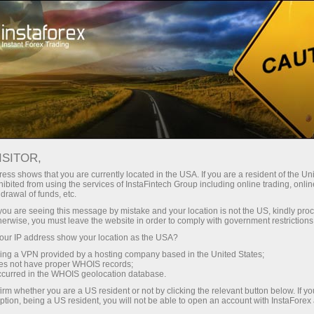
Treyderlar uchun
Savdo shartlari
Savdo vositalari
FILECOIN
ISITOR,
ess shows that you are currently located in the USA. If you are a resident of the Uni
ibited from using the services of InstaFintech Group including online trading, online
Filecoin
drawal of funds, etc.
k you are seeing this message by mistake and your location is not the US, kindly pro
herwise, you must leave the website in order to comply with government restrictions
0.708
(
%)
07 Aug 2026 03:39
ur IP address show your location as the USA?
sing a VPN provided by a hosting company based in the United States;
oes not have proper WHOIS records;
Купить
Продать
occurred in the WHOIS geolocation database.
0.708
0.695
irm whether you are a US resident or not by clicking the relevant button below. If y
ption, being a US resident, you will not be able to open an account with InstaForex