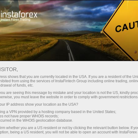
最低
点差—最大收益
ISITOR,
ess shows that you are currently located in the USA. If you are a resident of the Uni
每笔存款
ibited from using the services of InstaFintech Group including online trading, online
通过InstaForex获得真正竞争力的机
drawal of funds, etc.
会：最高1:5000杠杆，市场上最佳
30%奖金
k you are seeing this message by mistake and your location is not the US, kindly pro
点差和手续费，以及股票和指数交
herwise, you must leave the website in order to comply with government restrictions
易的优惠条件
ur IP address show your location as the USA?
交易速度
sing a VPN provided by a hosting company based in the United States;
oes not have proper WHOIS records;
与赛道速度
occurred in the WHOIS geolocation database.
irm whether you are a US resident or not by clicking the relevant button below. If y
ption, being a US resident, you will not be able to open an account with InstaForex
您的专属礼物大奖
我们开发了奖金系统，使交易更具