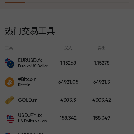
风险保险计划补偿您的亏损，并保
证6个月内利润增长3倍。放心交易—
热门交易工具
您的资金受到保护！
工具
买入
卖出
EURUSD.fx
1.15268
1.15278
Euro vs US Dollar
充值账户—获得比存款大1000倍的
#Bitcoin
奖金。X1000不是印刷错误。存款
64921.05
64921.3
Bitcoin
越大，倍数越高。
GOLD.m
4303.3
4303.42
USDJPY.fx
158.342
158.349
US Dollar vs Japanese Yen