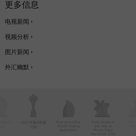
更多信息
电视新闻 ›
视频分析 ›
图片新闻 ›
外汇幽默 ›
Most Innovative
Forex Broker of
Best
年亚洲最活
2020 年最佳联盟
Mobile Trading
the Year at
Tec
纪商
计划
Application
Money Expo
Abu Dhabi 2025