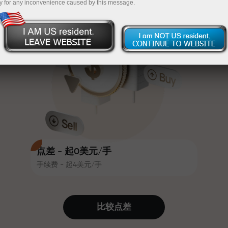
y for any inconvenience caused by this message.
吸引力。每位InstaForex客户在入金
InstaForex
充值$333—选择价值高达$1,500的礼物
时可获得高达30%的奖金，并享受
其他促销活动和优惠
无风险交易—
我们保证您的利润
赛道速度与交易速度共享相同价值
最高X1000奖金—市场上最大倍数
观。Ales Loprais将刺激与纪律元素
带入交易世界，作为InstaForex合作
伙伴，激励客户实现雄心勃勃的目
标
点差 - 起0美元/手
手续费 - 起4美元/手
我们提供真实礼物—不是奖金，不是
优惠码。每位InstaForex客户仅需充
值账户即可获得iPhone、MacBook
比较点差
或梦想旅行