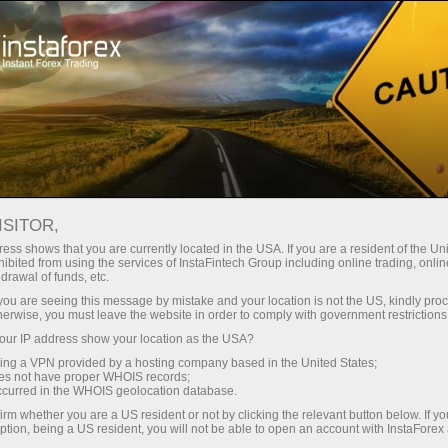
公司新闻
About InstaForex
维希阿南德在华沙国际象棋巡回
ISITOR,
赛中取得非凡的成功
ess shows that you are currently located in the USA. If you are a resident of the Uni
ibited from using the services of InstaFintech Group including online trading, online
drawal of funds, etc.
k you are seeing this message by mistake and your location is not the US, kindly pro
herwise, you must leave the website in order to comply with government restrictions
unt
ur IP address show your location as the USA?
sing a VPN provided by a hosting company based in the United States;
oes not have proper WHOIS records;
nt
occurred in the WHOIS geolocation database.
irm whether you are a US resident or not by clicking the relevant button below. If y
ption, being a US resident, you will not be able to open an account with InstaForex