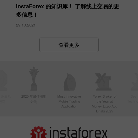
InstaForex 的知识库！ 了解线上交易的更
多信息！
29.10.2021
查看更多
年亚洲最活
2020 年最佳联盟
Most Innovative
Forex Broker of
Best
Mobile Trading
the Year at
Techno
纪商
计划
Application
Money Expo Abu
Dhabi 2025