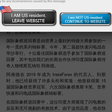
y for any inconvenience caused by this message.
05.07.2022 02:35 PM
我司品牌代言人
维希阿南德
在国际象棋巡回赛第二
届赛事中取得佳绩。这位传说中的宗师在快棋赛中夺
冠，总成绩位居第二。
国际象棋巡回赛是由世界上最好的特级大师参加的一
年一度的系列锦标赛。今年，第二届超快速闪电战在
华沙举行。十位最佳国际象棋选手参加了国际象棋巡
回赛，其中包括我们的长期合作伙伴印度国际象棋传
奇人物维斯瓦纳坦·阿南德。
阿南德在 2019 年成为 InstaForex 的代言人。到那
时，他已经获得了许多头衔和奖项：他曾获得第 15
届国际象棋世界冠军、六次国际象棋奥斯卡奖、世界
快速和闪电战国际象棋锦标赛。
在国际象棋巡回赛中，这位印度大师展现了闪电般的
反应和无可挑剔的有效技术。由于这些品质，他在快