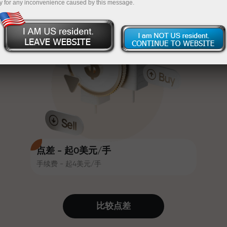
y for any inconvenience caused by this message.
吸引力。每位InstaForex客户在入金
InstaForex
充值$333—选择价值高达$1,500的礼物
时可获得高达30%的奖金，并享受
其他促销活动和优惠
无风险交易—
我们保证您的利润
赛道速度与交易速度共享相同价值
最高X1000奖金—市场上最大倍数
观。Ales Loprais将刺激与纪律元素
带入交易世界，作为InstaForex合作
伙伴，激励客户实现雄心勃勃的目
标
点差 - 起0美元/手
手续费 - 起4美元/手
我们提供真实礼物—不是奖金，不是
优惠码。每位InstaForex客户仅需充
值账户即可获得iPhone、MacBook
比较点差
或梦想旅行