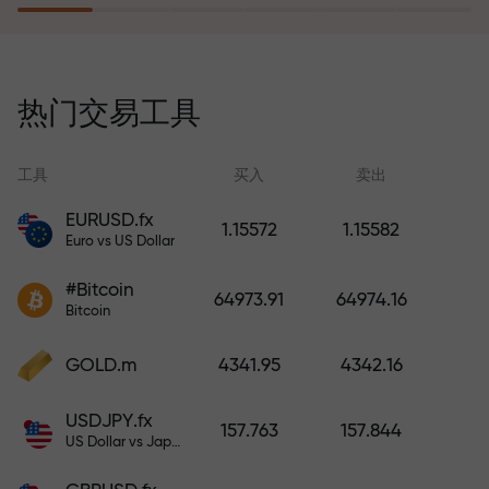
风险保险计划补偿您的亏损，并保
证6个月内利润增长3倍。放心交易—
热门交易工具
您的资金受到保护！
工具
买入
卖出
EURUSD.fx
1.15572
1.15582
Euro vs US Dollar
充值账户—获得比存款大1000倍的
#Bitcoin
奖金。X1000不是印刷错误。存款
64973.91
64974.16
Bitcoin
越大，倍数越高。
GOLD.m
4341.95
4342.16
USDJPY.fx
157.763
157.844
US Dollar vs Japanese Yen