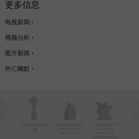
更多信息
电视新闻 ›
视频分析 ›
图片新闻 ›
外汇幽默 ›
Most Innovative
Forex Broker of
Best
年亚洲最活
2020 年最佳联盟
Mobile Trading
the Year at
Tec
纪商
计划
Application
Money Expo
Abu Dhabi 2025