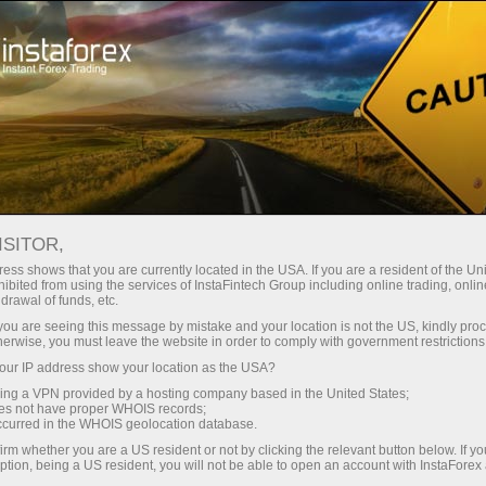
最低
点差—最大收益
ISITOR,
ess shows that you are currently located in the USA. If you are a resident of the Uni
每笔存款
ibited from using the services of InstaFintech Group including online trading, online
通过InstaForex获得真正竞争力的机
drawal of funds, etc.
会：最高1:5000杠杆，市场上最佳
30%奖金
k you are seeing this message by mistake and your location is not the US, kindly pro
点差和手续费，以及股票和指数交
herwise, you must leave the website in order to comply with government restrictions
易的优惠条件
ur IP address show your location as the USA?
交易速度
sing a VPN provided by a hosting company based in the United States;
oes not have proper WHOIS records;
与赛道速度
occurred in the WHOIS geolocation database.
irm whether you are a US resident or not by clicking the relevant button below. If y
ption, being a US resident, you will not be able to open an account with InstaForex
您的专属礼物大奖
我们开发了奖金系统，使交易更具