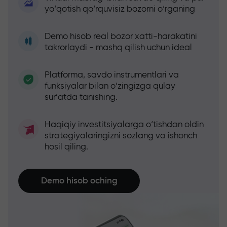
yo‘qotish qo‘rquvisiz bozorni o‘rganing
Demo hisob real bozor xatti-harakatini
takrorlaydi - mashq qilish uchun ideal
Platforma, savdo instrumentlari va
funksiyalar bilan o‘zingizga qulay
sur’atda tanishing.
Haqiqiy investitsiyalarga o‘tishdan oldin
strategiyalaringizni sozlang va ishonch
hosil qiling.
Demo hisob oching