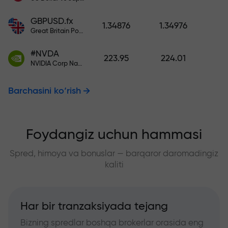
GBPUSD.fx
1.34876
1.34976
Great Britain Pound vs US Dollar
#NVDA
223.95
224.01
NVIDIA Corp Nasdaq Stock Exchange (Nasdaq) USD
Barchasini ko‘rish
Foydangiz uchun hammasi
Spred, himoya va bonuslar — barqaror daromadingiz
kaliti
Har bir tranzaksiyada tejang
Bizning spredlar boshqa brokerlar orasida eng