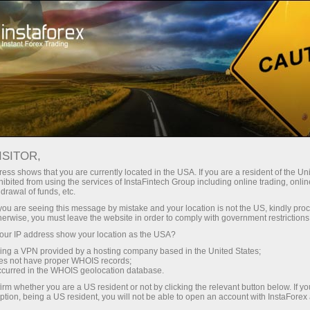
Kichik
spredlar — katta foyda
ISITOR,
ess shows that you are currently located in the USA. If you are a resident of the Uni
Har bir depozit uchun
ibited from using the services of InstaFintech Group including online trading, online
InstaForex bilan siz haqiqatan
drawal of funds, etc.
raqobatbardosh imkoniyatlarga
30% bonus
k you are seeing this message by mistake and your location is not the US, kindly pro
ega bo‘lasiz: 1:5000 gacha kredit
herwise, you must leave the website in order to comply with government restrictions
yelkasi, bozordagi eng yaxshi
ur IP address show your location as the USA?
Savdoda
spred va komissiyalardan biri,
sing a VPN provided by a hosting company based in the United States;
shuningdek aksiyalar va indekslar
oes not have proper WHOIS records;
va trassada tezlik
occurred in the WHOIS geolocation database.
bilan savdo qilish uchun qulay
irm whether you are a US resident or not by clicking the relevant button below. If y
shartlar.
ption, being a US resident, you will not be able to open an account with InstaForex
Shaxsiy sovg‘a jekpoti
Biz savdoni yanada jozibador