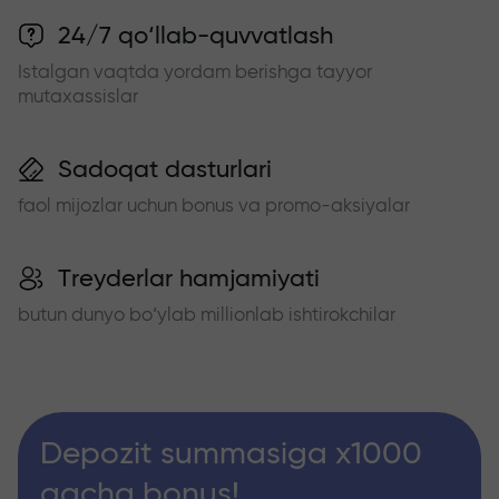
24/7 qo‘llab-quvvatlash
Istalgan vaqtda yordam berishga tayyor
mutaxassislar
Sadoqat dasturlari
faol mijozlar uchun bonus va promo-aksiyalar
Treyderlar hamjamiyati
butun dunyo bo‘ylab millionlab ishtirokchilar
Depozit summasiga x1000
gacha bonus!