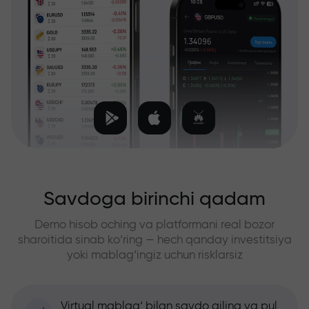
Savdoga birinchi qadam
Demo hisob oching va platformani real bozor
sharoitida sinab ko‘ring — hech qanday investitsiya
yoki mablag‘ingiz uchun risklarsiz
Virtual mablag‘ bilan savdo qiling va pul