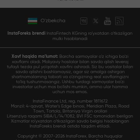
O'zbekcha
InstaForeks brendi
InstaFintech KGning ro'yxatdan o'tkazilgan
mulki hisoblanadi
Xavf haqida ma'lumot:
Barcha sarmoyalar o'z ichiga ba'zi
xavflarni oladi. Moliyaviy hosilalar bilan savdo qilish leveraj
tufayli tezda pul yo'qotish xavfini oshiradi. Siz bu vositalar bilan
savdo qilishni boshlamaysiz, agar siz amalga oshirgan
shartnomalarning tabiati va o'zingizning real xavflaringizni
to'liq tushunmasangiz. Ushbu turdagi sarmoyalar ba'zi
investorlar uchun mos bo'lishi mumkin, ammo ular hamma
uchun mos emas.
InstaFinance Ltd, reg. number 1811672
Manzil: 4-qavat, Water's Edge binosi, Meridian Plaza, Road
Town, Tortola, Britaniya Virgin orollari
Litsenziya raqami SIBA/L/14/1082, BVI FSC tomonidan berilgan
Xizmatlar ro'yxatdan o'tkazilgan savdo belgisi hisoblangan
InstaForeks brendi ostida taqdim etiladi.
Copyright © 2007-2026 InstaForex. Barcha huquqlar