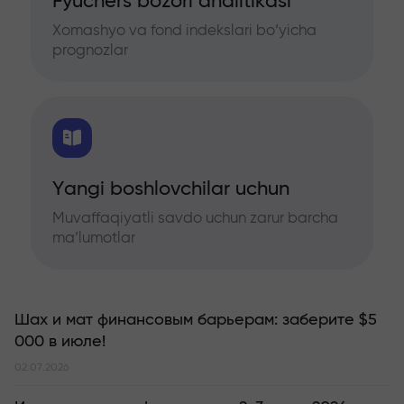
Fyuchers bozori analitikasi
Xomashyo va fond indekslari bo‘yicha
prognozlar
Yangi boshlovchilar uchun
Muvaffaqiyatli savdo uchun zarur barcha
ma’lumotlar
Шах и мат финансовым барьерам: заберите $5
000 в июле!
02.07.2026