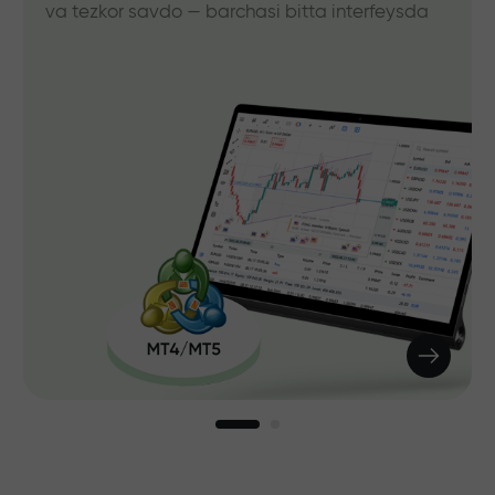
va tezkor savdo — barchasi bitta interfeysda