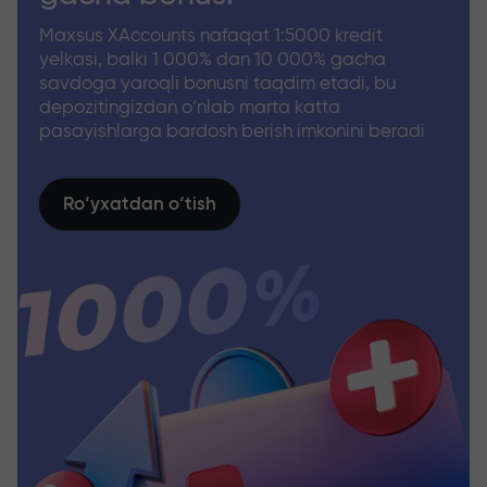
Maxsus XAccounts nafaqat 1:5000 kredit
yelkasi, balki 1 000% dan 10 000% gacha
savdoga yaroqli bonusni taqdim etadi, bu
depozitingizdan o‘nlab marta katta
pasayishlarga bardosh berish imkonini beradi
Ro‘yxatdan o‘tish