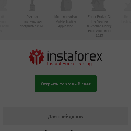
ый
Лучшая
Most Innovative
Forex Broker Of
Best
вный
партнерская
Mobile Trading
The Year на
Techno
в Азии
программа 2020
Application
выставке Money
20
Expo Abu Dhabi
2025
Открыть торговый счет
Для трейдеров