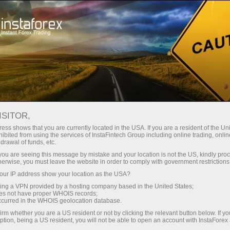
Трейдерам
Форекс обзоры
Обзоры
ISITOR,
27.05.2026: Аналитические
ess shows that you are currently located in the USA. If you are a resident of the Uni
ibited from using the services of InstaFintech Group including online trading, online
обзоры Форекс: Евро, фунт и
drawal of funds, etc.
доллар ждут новых сигналов с
k you are seeing this message by mistake and your location is not the US, kindly pro
herwise, you must leave the website in order to comply with government restrictions
Ближнего Востока. Видеопрогноз на
ur IP address show your location as the USA?
27 мая
sing a VPN provided by a hosting company based in the United States;
oes not have proper WHOIS records;
occurred in the WHOIS geolocation database.
irm whether you are a US resident or not by clicking the relevant button below. If y
ption, being a US resident, you will not be able to open an account with InstaForex
Открыть торговый счет