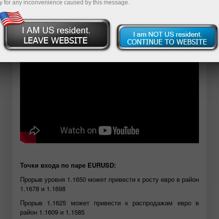
y for any inconvenience caused by this message.
Открыть демосчет
Точки входа по паре EURUSD:
Прорыв уровня 1.1650 может привести к росту евро в район
1.1678 и 1.1698
Прорыв 1.1625 может привести к распродажам евро в
район 1.1609 и 1.1585