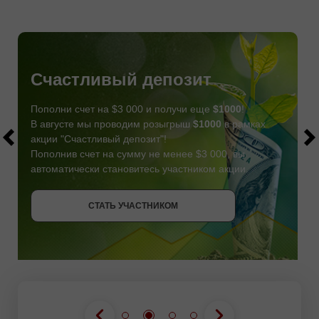
Счастливый депозит
Пополни счет на $3 000 и получи еще
$1000
!
В августе мы проводим розыгрыш
$1000
в рамках
акции "Счастливый депозит"!
Пополнив счет на сумму не менее $3 000, вы
автоматически становитесь участником акции.
СТАТЬ УЧАСТНИКОМ
СТАТЬ УЧАСТНИКОМ
ПОЛУЧИТЬ БОНУС
СТАТЬ УЧАСТНИКОМ