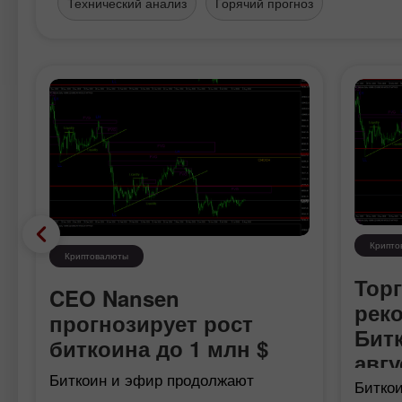
Технический анализ
Горячий прогноз
Крипто
Криптовалюты
Тор
CEO Nansen
рек
прогнозирует рост
Битк
биткоина до 1 млн $
авгу
Биткоин и эфир продолжают
Биткои
корректироваться, и коррекция