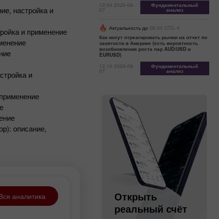
12:54 2026-08-
Фундаментальный
ие, настройка и
07
анализ
Актуальность до
06:00 UTC--4
тройка и применение
Как могут отреагировать рынки на отчет по
именение
занятости в Америке (есть вероятность
возобновления роста пар AUD/USD и
ение
EURUSD)
12:10 2026-08-
Фундаментальный
07
анализ
стройка и
и применение
е
нение
тор): описание,
Открыть
Открыть
Вся аналитика
торговый
реальный счёт