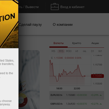
Пополнить / Вывести
Вход в кабинет
кции
Сделай паузу
О компании
Валюты
Крипто
Акции
M5
M15
M30
H1
H4
D1
W1
C
1
.
1
5
5
8
0
0
.
0
0
0
0
0
0
.
0
0
%
ted States,
 transfers,
ceed to the
.
EURUSD.fx
1.15580
+0.00330
+0.29%
ou choose
 anyway.
GBPUSD.fx
1.34920
+0.00370
+0.27%