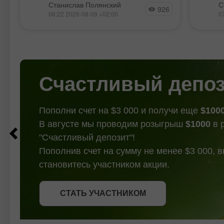
недель
Станислав Полянский
С
может занять довольно много
926
откров
08:22 2026-08-09 +02:00
0
времени. За последние полтора
единс
месяца эфир и биткоин сумели
на дне
немного восстановиться, но ни
это ед
одного признака завершения
новых 
нисходящего тренда, который
Счастливый депо
Пополни счет на $3 000 и получи еще
$100
В августе мы проводим розыгрыш
$1000
в 
"Счастливый депозит"!
Пополнив счет на сумму не менее $3 000, 
становитесь участником акции.
СТАТЬ УЧАСТНИКОМ
СТАТЬ УЧАСТНИКОМ
ПОЛУЧИТЬ БОНУС
СТАТЬ УЧАСТНИКОМ