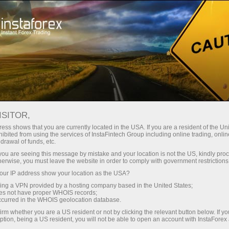
Открыть торговый счёт
Торговые платформы
ачинающим
Инвесторам
Партнерам
Промоа
ISITOR,
ess shows that you are currently located in the USA. If you are a resident of the Uni
ibited from using the services of InstaFintech Group including online trading, online
drawal of funds, etc.
k you are seeing this message by mistake and your location is not the US, kindly pro
herwise, you must leave the website in order to comply with government restrictions
умент
ий
ur IP address show your location as the USA?
амику.
sing a VPN provided by a hosting company based in the United States;
oes not have proper WHOIS records;
ни
occurred in the WHOIS geolocation database.
дикаторы
irm whether you are a US resident or not by clicking the relevant button below. If y
ли
ption, being a US resident, you will not be able to open an account with InstaForex
ь