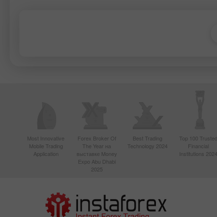
Most Innovative
Forex Broker Of
Best Trading
Top 100 Truste
Mobile Trading
The Year на
Technology 2024
Financial
Application
выставке Money
Institutions 202
Expo Abu Dhabi
2025