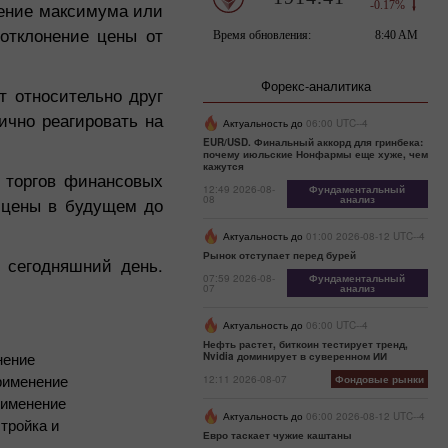
чение максимума или
отклонение цены от
Форекс-аналитика
т относительно друг
ично реагировать на
Актуальность до
06:00 UTC--4
EUR/USD. Финальный аккорд для гринбека:
почему июльские Нонфармы еще хуже, чем
кажутся
 торгов финансовых
12:49 2026-08-
Фундаментальный
08
анализ
 цены в будущем до
Актуальность до
01:00 2026-08-12 UTC--4
Рынок отступает перед бурей
 сегодняшний день.
07:59 2026-08-
Фундаментальный
07
анализ
Актуальность до
06:00 UTC--4
Нефть растет, биткоин тестирует тренд,
енение
Nvidia доминирует в суверенном ИИ
применение
12:11 2026-08-07
Фондовые рынки
применение
Актуальность до
06:00 2026-08-12 UTC--4
стройка и
Евро таскает чужие каштаны