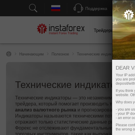
Поддержка
Трейдерам
Н
Начинающим
Полезное
Технические индикаторы
DEAR V
Your IP addr
Технические индикаторы
you are proh
deposit/with
If you thin
website. Ot
Технические индикаторы — это незаменимый инстр
трейдера, который помогает производить
техническ
Why does yo
анализ валютного рынка
и прогнозировать его дин
- you are u
- your IP d
Индикаторы называются техническими потому, что о
- an error 
отражают только статистические данные рынков. Ин
Please conf
Форекс не отслеживают фундаментальные показате
the wrong o
торговых инструментов, такие как выручка и прибыл