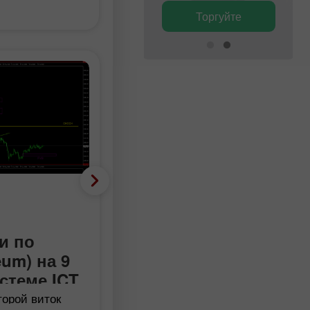
Торгуйте
Торгуйте
Фундаментальный анализ
EUR/USD. Финальный
и по
аккорд для гринбека:
um) на 9
почему июльские
истеме ICT
Нонфармы еще хуже,
орой виток
чем кажутся