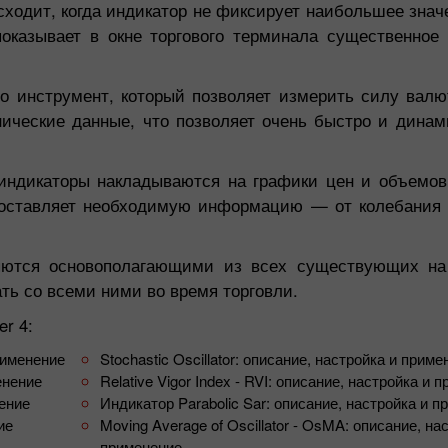
ходит, когда индикатор не фиксирует наибольшее зна
оказывает в окне торгового терминала существенное 
 инструмент, который позволяет измерить силу валю
нические данные, что позволяет очень быстро и динам
 индикаторы накладываются на графики цен и объемов
едоставляет необходимую информацию — от колебания
ляются основополагающими из всех существующих на
ть со всеми ними во время торговли.
r 4:
рименение
Stochastic Oscillator: описание, настройка и прим
енение
Relative Vigor Index - RVI: описание, настройка и 
нение
Индикатор Parabolic Sar: описание, настройка и 
ие
Moving Average of Oscillator - OsMA: описание, на
применение