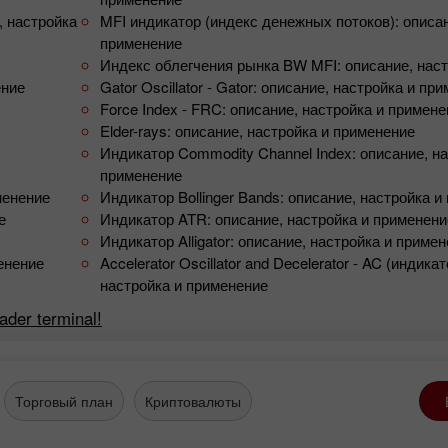
, настройка
MFI индикатор (индекс денежных потоков): описан
применение
Индекс облегчения рынка BW MFI: описание, нас
ение
Gator Oscillator - Gator: описание, настройка и пр
Force Index - FRC: описание, настройка и примен
Elder-rays: описание, настройка и применение
Индикатор Commodity Channel Index: описание, на
применение
менение
Индикатор Bollinger Bands: описание, настройка 
е
Индикатор ATR: описание, настройка и применени
Индикатор Alligator: описание, настройка и приме
менение
Accelerator Oscillator and Decelerator - AC (индика
настройка и применение
ader terminal!
Открыть
Открыть
Торговый план
Криптовалюты
торговый
реальный счёт