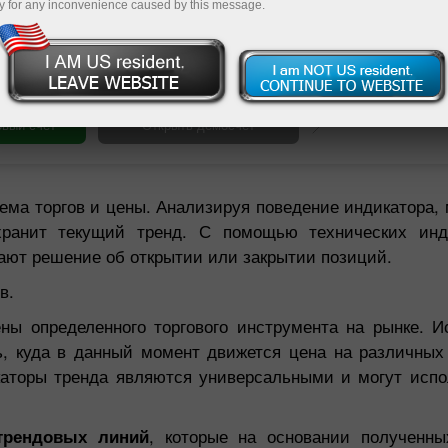
y for any inconvenience caused by this message.
Пополнит
ема торгов и цены. Анализируя поведение индикатора, 
ранит текущий тренд. С помощью технических инди
ают решение об открытии или закрытии позиций.
в.
ы определенного торгового инструмента на рынке. Ис
ь, куда в данный момент движется цена на различны
икаторы тренда являются универсальными и могут исп
трендовых линий
, которые на основании полученн