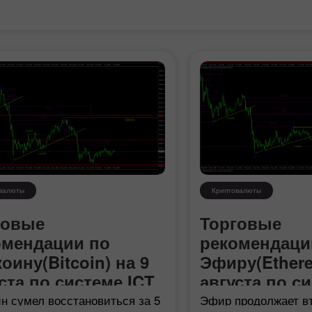
Торгуйте
Торгуйте
валюты
Криптовалюты
говые
Торговые
омендации по
рекомендаци
оину(Bitcoin) на 9
Эфиру(Ethere
ста по системе ICT
августа по с
н сумел восстановиться за 5
Эфир продолжает вт