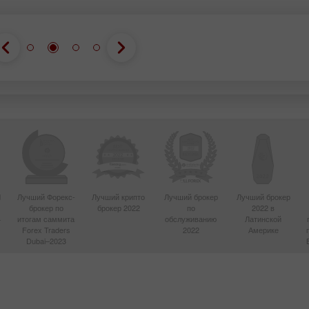
d
Лучший Форекс-
Лучший крипто
Лучший брокер
Лучший брокер
брокер по
брокер 2022
по
2022 в
4
итогам саммита
обслуживанию
Латинской
Forex Traders
2022
Америке
Dubai–2023