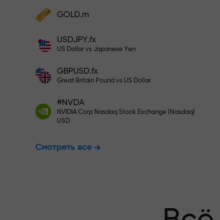
Пополните на $333 — выбирайт
GOLD.m
Пополните счёт — и получите бонус в
1000 раз больше вашего депозита.
USDJPY.fx
Торгуйте бе
X1000 — это не опечатка. Чем больше
US Dollar vs Japanese Yen
депозит, тем выше множитель.
GBPUSD.fx
гарантируем
Great Britain Pound vs US Dollar
#NVDA
NVIDIA Corp Nasdaq Stock Exchange (Nasdaq)
Бонус до X1
USD
Смотреть все
множитель н