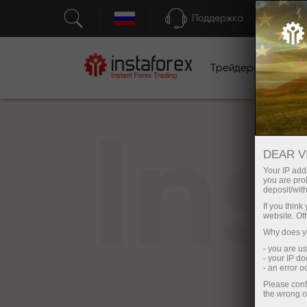
Поддержка
Трейдерам
Н
In
DEAR V
Your IP addr
you are proh
deposit/with
If you thin
website. Ot
Why does yo
- you are u
- your IP d
- an error 
Please conf
the wrong o