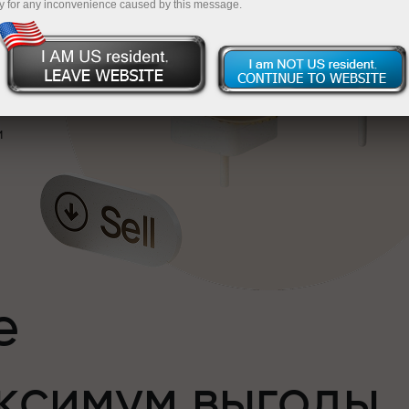
y for any inconvenience caused by this message.
и
е
ксимум выгоды
и