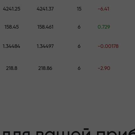
е подарок стоимостью до $1,500
4241.25
4241.37
15
-6.41
з риска —мы
158.45
158.461
6
0.729
1.34484
1.34497
6
-0.00178
 вашу прибыль
218.8
218.86
6
-2.90
000 —самый кру
а рынке