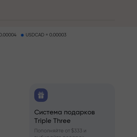
0.00004
USDCAD = 0.00003
O
Система подарков
Бону
ков
Triple Three
ы по
Участв
ьючерсам
InstaF
Пополняйте от $333 и
прибы