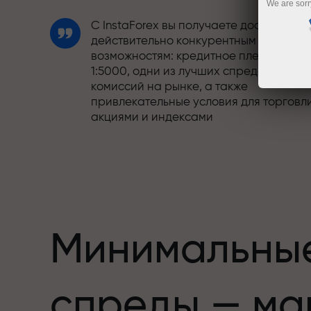
We are sorr
С InstaForex вы получаете доступ к
действительно конкурентным
возможностям: кредитное плечо до
1:5000, одни из лучших спредов и
комиссий на рынке, а также
привлекательные условия для торговл
акциями и индексами
Мы разработали бонусную систему,
етов,
которая делает торговлю ещё
привлекательнее. Каждый клиент
InstaForex может получить до 30% при
пополнении счёта, а также
воспользоваться другими акциями и
Минимальны
предложениями
Скорость трассы и скорость сделок —
спреды — ма
схожи в своих ценностях. Алеш
Лопрайс привносит элементы драйва 