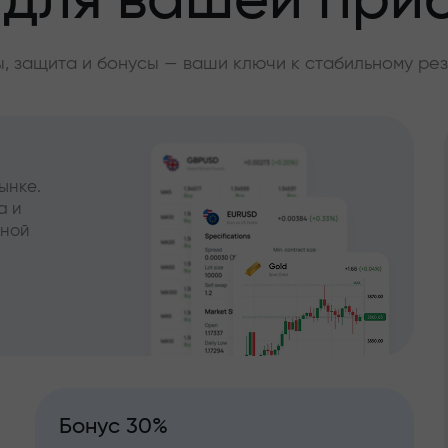
 для вашей при
, защита и бонусы — ваши ключи к стабильному рез
ынке.
а и
чной
Бонус 30%