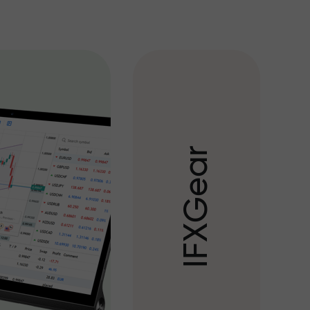
r
a
e
G
X
F
I