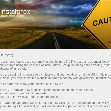
Открыть торговый счёт
Торговые платформы
ачинающим
Инвесторам
Партнерам
Промоа
staFo
ISITOR,
ess shows that you are currently located in the USA. If you are a resident of the Uni
ibited from using the services of InstaFintech Group including online trading, online
drawal of funds, etc.
k you are seeing this message by mistake and your location is not the US, kindly pro
herwise, you must leave the website in order to comply with government restrictions
ur IP address show your location as the USA?
sing a VPN provided by a hosting company based in the United States;
oes not have proper WHOIS records;
occurred in the WHOIS geolocation database.
irm whether you are a US resident or not by clicking the relevant button below. If y
ption, being a US resident, you will not be able to open an account with InstaForex