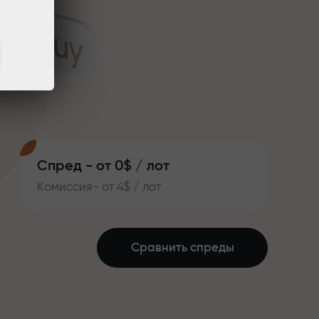
Спред - от 0$ / лот
Комиссия- от 4$ / лот
Сравнить спреды