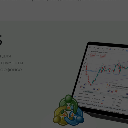
5
 для
струменты
нтерфейсе