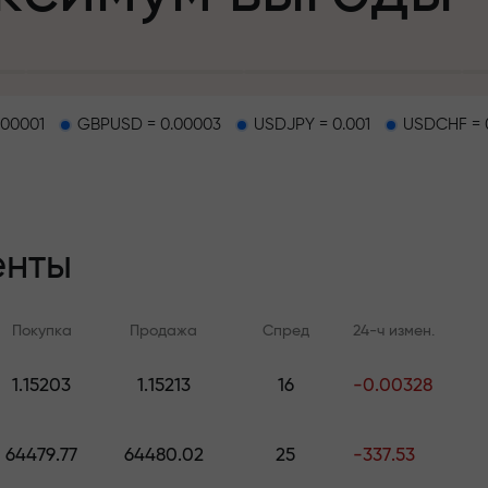
.00001
GBPUSD = 0.00003
USDJPY = 0.001
USDCHF = 
епозит
енты
и на трассе
Покупка
Продажа
Спред
24-ч измен.
т
.
1.15203
1.15213
16
-0.00328
Онлайн-обучение
Аналитика FX.C
джекпот подар
Учитесь торговать с нуля —
Ежедневные прогноз
64479.77
64480.02
25
-337.53
курсы и вебинары для всех
Форекс, крипто и ф
уровней