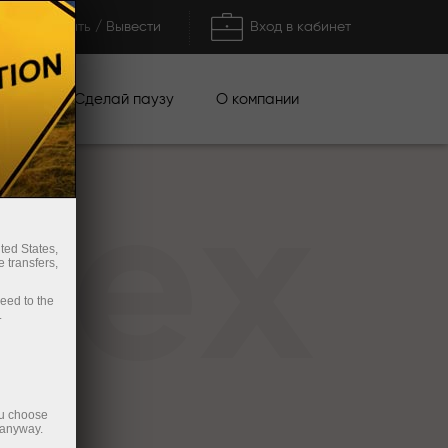
Пополнить / Вывести
Вход в кабинет
кции
Сделай паузу
О компании
rex
ted States,
 transfers,
ceed to the
.
ou choose
 anyway.