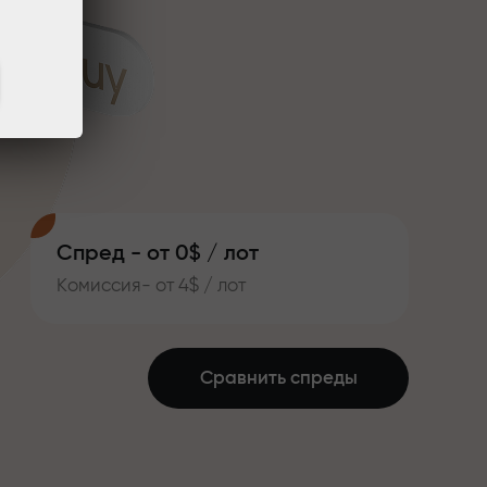
Спред - от 0$ / лот
Комиссия- от 4$ / лот
Сравнить спреды