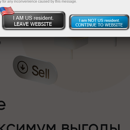
y for any inconvenience caused by this message.
и
е
ксимум выгоды
и