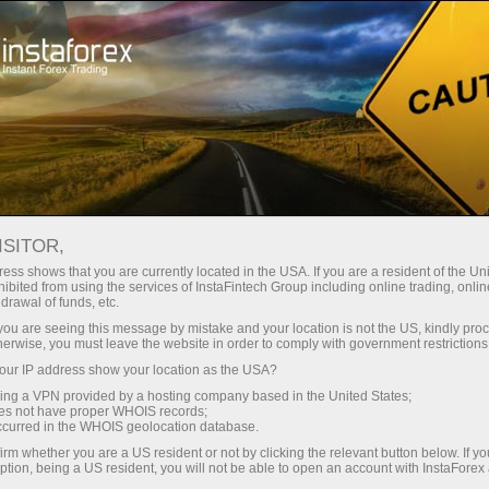
Открыть торговый счёт
Торговые платформы
ачинающим
Инвесторам
Партнерам
Промоа
staFo
ISITOR,
ess shows that you are currently located in the USA. If you are a resident of the Uni
ibited from using the services of InstaFintech Group including online trading, online
drawal of funds, etc.
k you are seeing this message by mistake and your location is not the US, kindly pro
herwise, you must leave the website in order to comply with government restrictions
ur IP address show your location as the USA?
sing a VPN provided by a hosting company based in the United States;
oes not have proper WHOIS records;
occurred in the WHOIS geolocation database.
irm whether you are a US resident or not by clicking the relevant button below. If y
ption, being a US resident, you will not be able to open an account with InstaForex