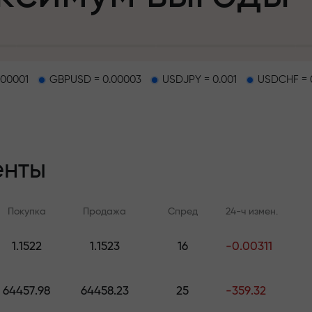
.00001
GBPUSD = 0.00003
USDJPY = 0.001
USDCHF = 
епозит
енты
и на трассе
Покупка
Продажа
Спред
24-ч измен.
т
.
1.1522
1.1523
16
-0.00311
Онлайн-обучение
Аналитика FX.C
джекпот подар
Учитесь торговать с нуля —
Ежедневные прогноз
64457.98
64458.23
25
-359.32
курсы и вебинары для всех
Форекс, крипто и ф
уровней