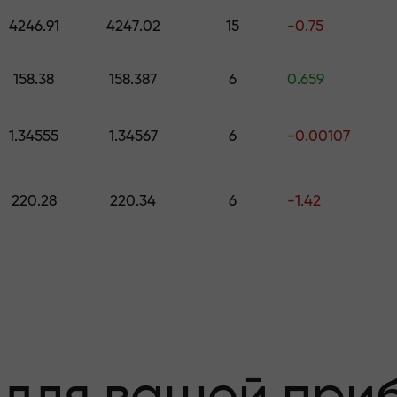
е подарок стоимостью до $1,500
4246.91
4247.02
15
-0.75
з риска —мы
158.38
158.387
6
0.659
1.34555
1.34567
6
-0.00107
 вашу прибыль
220.28
220.34
6
-1.42
000 —самый кру
а рынке