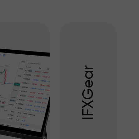
r
a
e
G
X
F
I