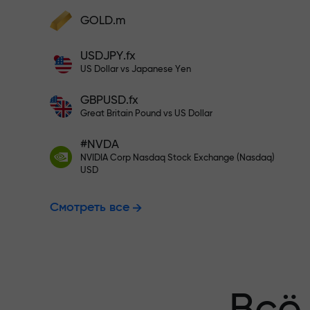
Пополните на $333 — выбирайт
GOLD.m
Пополните счёт — и получите бонус в
1000 раз больше вашего депозита.
USDJPY.fx
Торгуйте бе
X1000 — это не опечатка. Чем больше
US Dollar vs Japanese Yen
депозит, тем выше множитель.
GBPUSD.fx
гарантируем
Great Britain Pound vs US Dollar
#NVDA
NVIDIA Corp Nasdaq Stock Exchange (Nasdaq)
Бонус до X1
USD
Смотреть все
множитель н