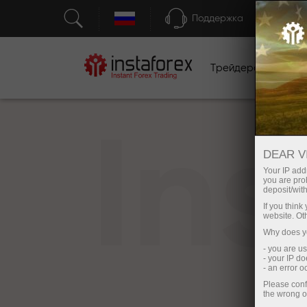
Поддержка
Трейдерам
Н
In
DEAR V
Your IP addr
you are proh
deposit/with
If you thin
website. Ot
Why does yo
- you are u
- your IP d
- an error 
Please conf
the wrong o