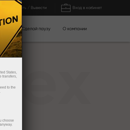
Пополнить / Вывести
Вход в кабинет
кции
Сделай паузу
О компании
rex
ted States,
 transfers,
ceed to the
.
ou choose
 anyway.