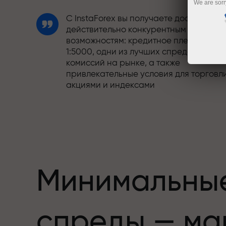
We are sorr
С InstaForex вы получаете доступ к
действительно конкурентным
возможностям: кредитное плечо до
1:5000, одни из лучших спредов и
комиссий на рынке, а также
привлекательные условия для торговл
акциями и индексами
Мы разработали бонусную систему,
етов,
которая делает торговлю ещё
привлекательнее. Каждый клиент
InstaForex может получить до 30% при
пополнении счёта, а также
воспользоваться другими акциями и
Минимальны
предложениями
Скорость трассы и скорость сделок —
спреды — ма
схожи в своих ценностях. Алеш
Лопрайс привносит элементы драйва 