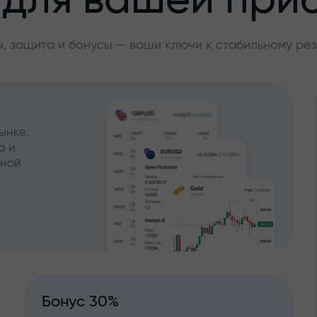
 для вашей при
, защита и бонусы — ваши ключи к стабильному рез
ынке.
а и
чной
Бонус 30%