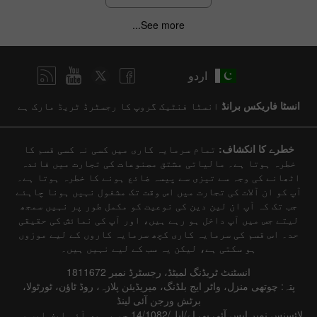
See more...
اردو
انسٹا فاریکس برانڈ
انسٹا فنٹیک گروپ کا رجسٹرڈ ٹریڈ مارک ہے
خطرے کا انکشاف:
تمام سرمایہ کاری میں کسی نہ کسی قسم کا
خطرہ ہوتا ہے۔ مالیاتی مشتق مصنوعات کی تجارت میں فائدہ
اٹھانے کی وجہ سے تیزی سے پیسہ ضائع ہونے کا خطرہ ہوتا ہے۔
آپ کو ان آلات کی تجارت میں اس وقت تک مشغول نہیں ہونا چاہئے
جب تک کہ آپ ان لین دین کی نوعیت کو مکمل طور پر نہیں سمجھ
لیتے جس میں آپ داخل ہو رہے ہیں، اور آپ کی نمائش کی حقیقی
حد۔ اس قسم کی سرمایہ کاری کچھ سرمایہ کاروں کے لیے موزوں
ہو سکتی ہے، لیکن یہ سب کے لیے نہیں ہیں۔
انسٹنٹ ٹریڈنگ لمیٹڈ، رجسٹرڈ نمبر 1811672
پتہ: چوتھی منزل، واٹر ایج بلڈنگ، میریڈیئن پلازہ، روڈ ٹاؤن، ٹورٹولا،
برٹش ورجن آئی لینڈ
لائسنس نمبر ایس آئی بی اے/ایل/14/1082 جو بی وی آئی ایف ایس سی