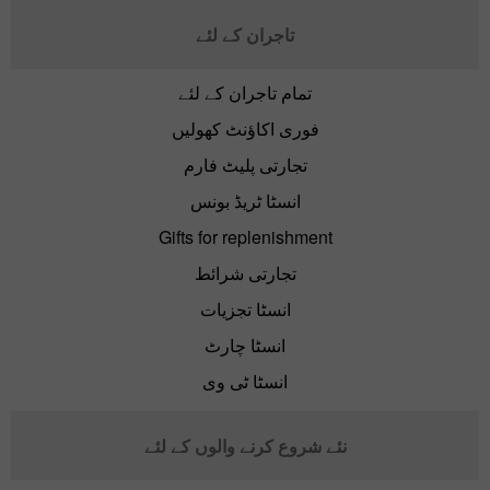
تاجران کے لئے
تمام تاجران کے لئے
فوری اکاؤنٹ کھولیں
تجارتی پلیٹ فارم
انسٹا ٹریڈ بونس
Gifts for replenishment
تجارتی شرائط
انسٹا تجزیات
انسٹا چارٹ
انسٹا ٹی وی
نئے شروع کرنے والوں کے لئے