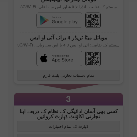
سسٹم کے تقاضے: انڈرائڈ 4.0 اور اس سے اعلی، 3G/Wi-Fi
موبائل
میٹا ٹریڈر 4
برائے آئی او ایس
سسٹم کے تقاضے: آئی او ایس 4.0 یا اس سے زیادہ، 3G/Wi-Fi
تمام دستیاب تجارتی پلیٹ فارم
3
کسی بھی آسان ادائیگی کے نظام کے ذریعے اپنا
تجارتی اکاؤنٹ ڈپازٹ کروائیں
ڈپازٹ کے تمام اختیارات