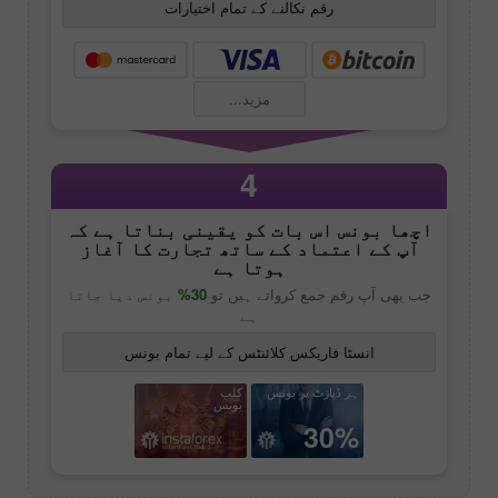
رقم نکالنے کے تمام اختیارات
مزید...
4
اچھا بونس اس بات کو یقینی بناتا ہے کہ
آپ کے اعتماد کے ساتھ تجارت کا آغاز
ہوتا ہے
جب بھی آپ رقم جمع کرواتے ہیں تو
30%
بونس دیا جاتا
ہے
انسٹا فاریکس کلائنٹس کے لیے تمام بونس
ہر ڈپازٹ پر بونس
کلب
بونس
30%