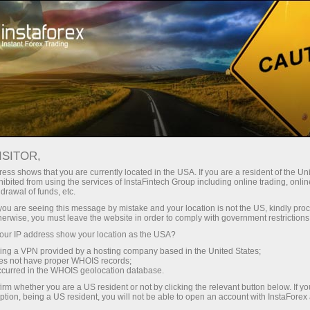
سرمایہ کاروں کے لیے
پی اے ایم ایم سسٹم
مو نیٹرنگ
اکاؤنٹ کی جانچ پڑتال 51139325 - SR Trade - RoboTRADE24
ISITOR,
ماریکس مانیٹرنگ / نگرانی
ess shows that you are currently located in the USA. If you are a resident of the Uni
ibited from using the services of InstaFintech Group including online trading, online
drawal of funds, etc.
k you are seeing this message by mistake and your location is not the US, kindly pro
herwise, you must leave the website in order to comply with government restrictions
تجارتی اکاؤنٹ کھولیں
ur IP address show your location as the USA?
sing a VPN provided by a hosting company based in the United States;
oes not have proper WHOIS records;
ڈیمو اکاؤنٹ کھولیں
occurred in the WHOIS geolocation database.
irm whether you are a US resident or not by clicking the relevant button below. If y
ption, being a US resident, you will not be able to open an account with InstaForex