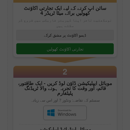
سائن اپ کرنے کے لیے ایک تجارتی اکاؤنٹ
کھولیں برائے
میٹا ٹریڈر 4
نوسکھئیے تاجر اپنا کیریئر فاریکس میں شروع کر
سکتے ہیں
ڈیمو اکاؤنٹ پر مشق کرکے
تجارتی اکاؤنٹ کھولیں
2
موبائل ایپلیکیشن ڈاؤن لوڈ کریں - ایک طاقتور،
قائم، اور وقت کا تجربہ ہونے والا ٹریڈنگ
پلیٹفارم
سسٹم کے تقاضے: ونڈوز 7 اور اس سے زیادہ
موبائل اینڈرائیڈ ایپلیکیشن