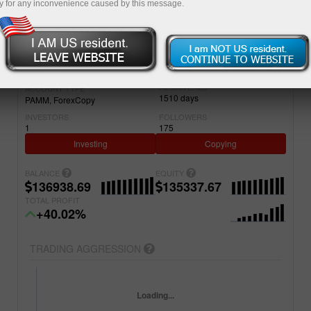
y for any inconvenience caused by this message.
Simple
Advanced
ACCOUNT
PROJECT NAME
51139325
SR Trade - RoboTRADE24
REGISTERED
ACCOUNT TYPE
1510
days
PAMM
ForexCopy
INVESTORS
FOLLOWERS
1
175
Investing
Copying
BALANCE
EQUITY
136938.69
135337.67
TOTAL PROFIT
+40.02%
TRADING AGGRESSION
Loading...