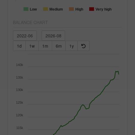
Low
Medium
High
Very high
BALANCE CHART
1d
1w
1m
6m
1y
140k
135k
130k
125k
120k
115k