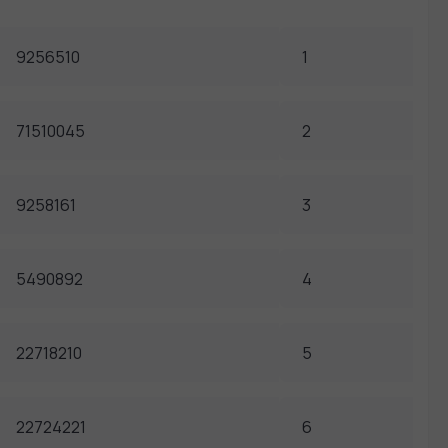
9256510
1
71510045
2
9258161
3
5490892
4
22718210
5
22724221
6