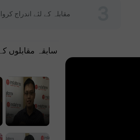
3
مقابلہ کے لئے اندراج کروا
سابقہ مقابلوں کے
ایک اصل اکاؤنٹ
کھولیں
کھولیں