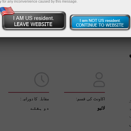
y for any inconvenience caused by this message.
ڈیمو اکاؤنٹ کھولیں
اکاونٹ کی قسم:
مقابلہ کا دورانیہ:
لائیو
دو ہفتے