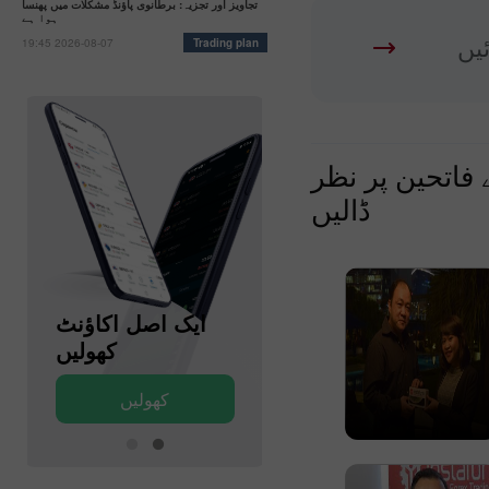
تجاویز اور تجزیہ: برطانوی پاؤنڈ مشکلات میں پھنسا
ہوا ہے
ئیں
19:45 2026-08-07
Trading plan
 فاتحین پر نظر
ڈالیں
ایک ڈیمو اکاؤنٹ
ایک اصل اکاؤنٹ
کھولیں
کھولیں
کھولیں
کھولیں