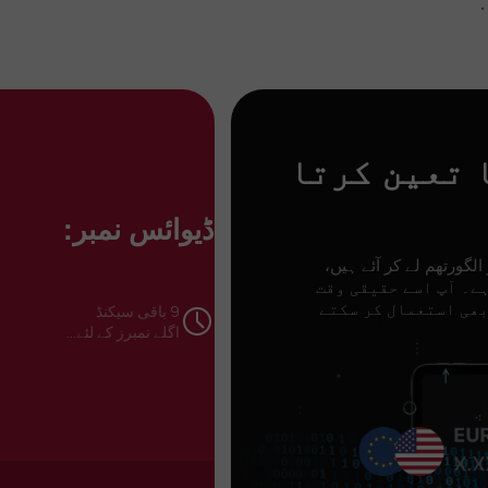
.
 تعین کرتا
ڈیوائس نمبر:
الگورتھم لے کر آئے ہیں،
 ہے۔ آپ اسے حقیقی وقت
بھی استعمال کر سکتے
8
باقی سیکنڈ
اگلے نمبرز کے لئے...