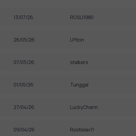
13/07/26
ROSLI1980
26/05/26
LPiton
07/05/26
stalkers
01/05/26
Tunggal
27/04/26
LuckyCharm
09/04/26
Rostislav11