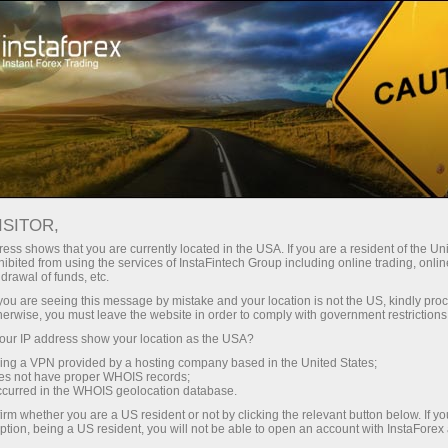
وانا
تجارتی پلیٹ فارم
فوری اکاونٹ کھولیں
سرمایہ کاروں کے
شراکت داروں کے
 آموز کے لیے
مہما
لیے
لئے
ISITOR,
تیں
ess shows that you are currently located in the USA. If you are a resident of the Uni
ibited from using the services of InstaFintech Group including online trading, online
drawal of funds, etc.
 سے ایک
k you are seeing this message by mistake and your location is not the US, kindly pro
herwise, you must leave the website in order to comply with government restrictions
ur IP address show your location as the USA?
sing a VPN provided by a hosting company based in the United States;
oes not have proper WHOIS records;
occurred in the WHOIS geolocation database.
irm whether you are a US resident or not by clicking the relevant button below. If y
ption, being a US resident, you will not be able to open an account with InstaForex