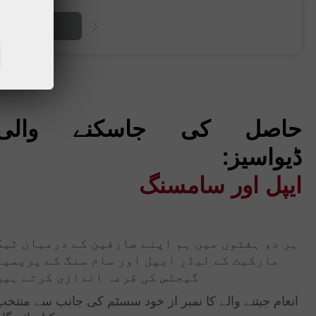
رقم جمع کروائیں
حاصل کی جاسکنے والی
ڈیواسیز:
ایپل اور سامسنگ
ہر دو ہفتوں میں ہم اپنے صارفین کے درمیان ٹیک
مارکیٹ کے لیڈر ایپل اور سام سنگ کے پریمیم
گیجٹس کی قرعہ اندازی کرتے ہیں
انعام جیتنے والے کا نمبر از خود سسٹم کی جانب سے منتخب