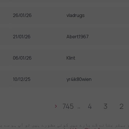
26/01/26
vladrugs
21/01/26
Abert1967
06/01/26
Klint
10/12/25
yr4ik80wien
745
4
3
2
..
 بہتر بنانے کے بارے میں کوئی مشورے ہیں تو آپ ہم سے 