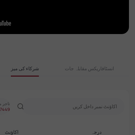
انسٹافاریکس مقابلہ جات
شرکاء کی میز
تاجر م
7449
درجہ
اکاؤنٹ