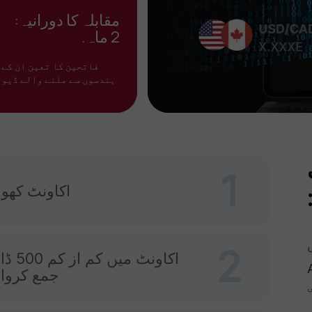
مقابلہ کا دورانیہ:
2 ماہ.
فاتحین کا تعین ان کے 
ہندسوں سے ملنے والے ڈیوا
1
اکاونٹ کھول
2
اکاونٹ میں کم
Au
جمع کروائ