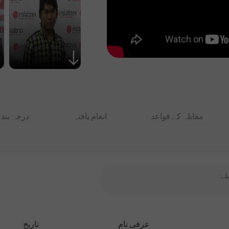
مقابلہ کے قواعد
انعام یافتہ
درجہ بند
لے:
عرفی نام
تاریخ