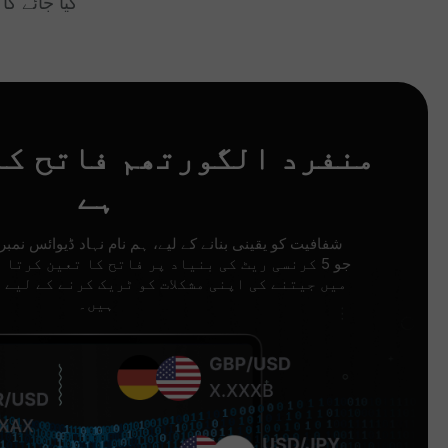
کیا جائے گا 
منفرد الگورتھم فاتح کا
ہے
شفافیت کو یقینی بنانے کے لیے، ہم نام نہاد ڈیوائس نمبر 
جو 5 کرنسی ریٹ کی بنیاد پر فاتح کا تعین کرتا
میں جیتنے کی اپنی مشکلات کو ٹریک کرنے کے لیے 
ہیں۔