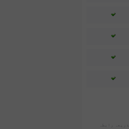
بذریعہ رابطہ