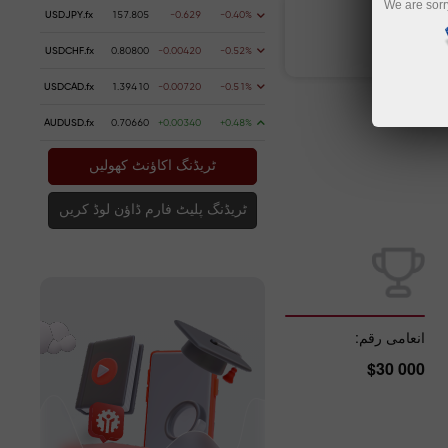
We are sorr
USDJPY.fx
157.805
-0.629
-0.40%
تجارتی اکاؤنٹ کھولیں
USDCHF.fx
0.80800
-0.00420
-0.52%
USDCAD.fx
1.39410
-0.00720
-0.51%
AUDUSD.fx
0.70660
+0.00340
+0.48%
ٹریڈنگ اکاؤنٹ کھولیں
ٹریڈنگ پلیٹ فارم ڈاؤن لوڈ کریں
انعامی رقم:
$30 000