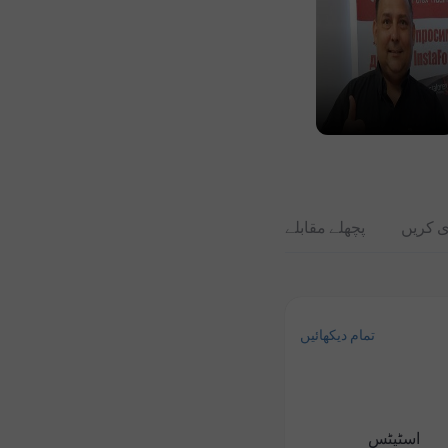
ی کریں
پچھلے مقابلے
تمام دیکھائیں
اسٹیٹس