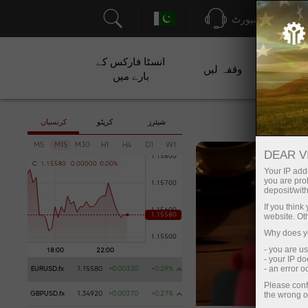
سپورٹ
انسٹا فارکس کے
ت
وقفہ لیں
بارے میں
شیئرز
کرپٹو
کرنسیاں
M5
M15
M30
H1
H4
D1
W1
DEAR V
C
1
.
1
5
5
8
0
0
.
0
0
0
0
0
0
.
0
0
%
Your IP addr
you are proh
deposit/with
If you thin
website. Ot
Why does yo
- you are u
- your IP d
- an error 
EURUSD.fx
1.15580
+0.00330
+0.29%
Please conf
the wrong o
GBPUSD.fx
1.34920
+0.00370
+0.27%