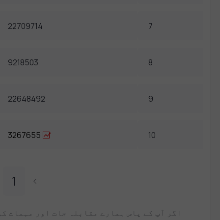
22709714
7
9218503
8
22648492
9
3267655
10
1
اگر آپ کے پاس ہمارے مقابلہ جات اور مہمات کو