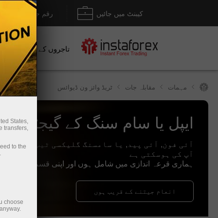
کیبنٹ میں جائیں
رقم جمع کروانا / نکل
تاجروں کے لیے
نو
مہمات
مقابلہ جات
ٹریڈ وائز ون ڈیوائس
ایپل یا سام سنگ کے گیجٹس جی
ted States,
 transfers,
آئی فون, آئی پید, یا سامسنگ گلیکسی ٹیب — ان میں
ceed to the
آپ کی ہوسکتی ہے
.
ہماری قرعہ اندازی میں شامل ہوں اور اپنی قسم آزمائیں
انعام جیتنے کے قریب ہوں
ou choose
 anyway.