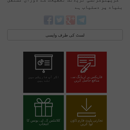
بنیاد پر دستیاب ہے
لسٹ کی طرف واپسی
فاریکس پر ٹریڈنگ سے
اگر آپ فاریکس میں
منافع حاصل کریں
نئے ہیں
تجارتی اکاؤنٹ کھولیں
ڈیمو اکاؤنٹ کھولیں
تجارتی پلیٹ فارم ڈاؤن
کلائنٹس کے لیے بونس کا
لوڈ کریں
انتخاب