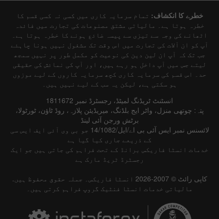
خطرے کا انکشاف:
تمام سرمایہ کاری میں کسی نہ کسی قسم کا
خطرہ ہوتا ہے۔ مالیاتی مشتق مصنوعات کی تجارت میں فائدہ
اٹھانے کی وجہ سے تیزی سے پیسہ ضائع ہونے کا خطرہ ہوتا ہے۔
آپ کو ان آلات کی تجارت میں اس وقت تک مشغول نہیں ہونا چاہئے
جب تک کہ آپ ان لین دین کی نوعیت کو مکمل طور پر نہیں سمجھ
لیتے جس میں آپ داخل ہو رہے ہیں، اور آپ کی نمائش کی حقیقی
حد۔ اس قسم کی سرمایہ کاری کچھ سرمایہ کاروں کے لیے موزوں
ہو سکتی ہے، لیکن یہ سب کے لیے نہیں ہیں۔
انسٹنٹ ٹریڈنگ لمیٹڈ، رجسٹرڈ نمبر 1811672
پتہ: چوتھی منزل، واٹر ایج بلڈنگ، میریڈیئن پلازہ، روڈ ٹاؤن، ٹورٹولا،
برٹش ورجن آئی لینڈ
لائسنس نمبر ایس آئی بی اے/ایل/14/1082 جو بی وی آئی ایف ایس سی
کے ذریعے جاری کیا گیا ہے
خدمات انسٹا فاریکس برانڈ کے تحت فراہم کی جاتی ہیں جو ایک
رجسٹرڈ ٹریڈ مارک ہے
کاپی رائٹ © 2007-2026 انسٹا فاریکس۔ جملہ حقوق محفوظ ہیں.
مالیاتی خدمات انسٹا فنٹیک گروپ فراہم کرتی ہیں۔