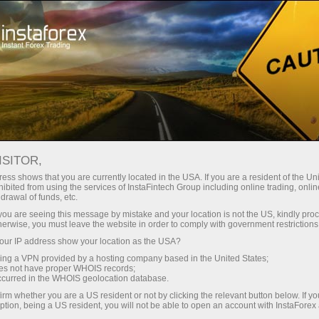
انسٹا فارکس کے بارے میں
کمپنی نیوز
کرسمس اور نئے سال کے موقع پر
ISITOR,
تعطیلات کیلئے تجارتی اوقات میں
ess shows that you are currently located in the USA. If you are a resident of the Uni
ibited from using the services of InstaFintech Group including online trading, online
بدلاؤ
drawal of funds, etc.
k you are seeing this message by mistake and your location is not the US, kindly pro
herwise, you must leave the website in order to comply with government restrictions
ur IP address show your location as the USA?
sing a VPN provided by a hosting company based in the United States;
تجارتی
oes not have proper WHOIS records;
occurred in the WHOIS geolocation database.
irm whether you are a US resident or not by clicking the relevant button below. If y
ڈیمو 
ption, being a US resident, you will not be able to open an account with InstaForex