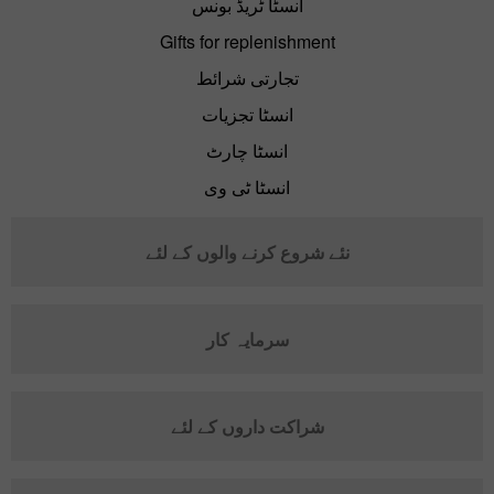
انسٹا ٹریڈ بونس
Gifts for replenishment
تجارتی شرائط
انسٹا تجزیات
انسٹا چارٹ
انسٹا ٹی وی
نئے شروع کرنے والوں کے لئے
سرمایہ کار
شراکت داروں کے لئے