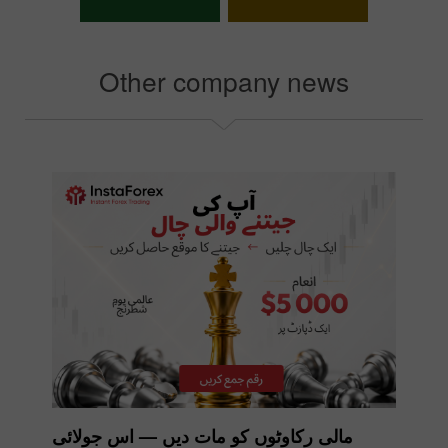
اپنا بونس منتخب کریں
Other company news
مالی رکاوٹوں کو مات دیں — اس جولائی