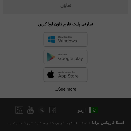
تعاؤن
تجارتی پلیٹ فارم ڈاؤن لوڈ کریں
See more...
اردو
انسٹا فاریکس برانڈ
انسٹا فنٹیک گروپ کا رجسٹرڈ ٹریڈ مارک ہے