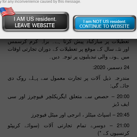
y for any inconvenience caused by this message.
23.12.2020 03:02 PM
انسٹا فارکس اپنے کلائنٹس اور شراکت داروں کو آنے والی
تعطیلات پر مبارکباد پیش کرتا ہے۔ براہ کرم کرسمس
اور نئے سال کے موقع پر تعطیلات کے دوران تجارتی اوقات
میں ہونے والی تبدیلیوں پر توجہ دیں۔
24 دسمبر، 2020:
مندرجہ ذیل آلات پر تجارت معمول سے پہلے روک دی
جائے گی:
20:00 – حصص سے متعلق ایگریکلچر فیوچرز اور سی
ایف ڈیز
20:45 – اسپاٹ میٹلز ، انرجی اور میٹل فیوچرز
21:00 – دوسرے تمام تجارتی آلات (سوائے کریپٹو
کرنسیوں کے *)