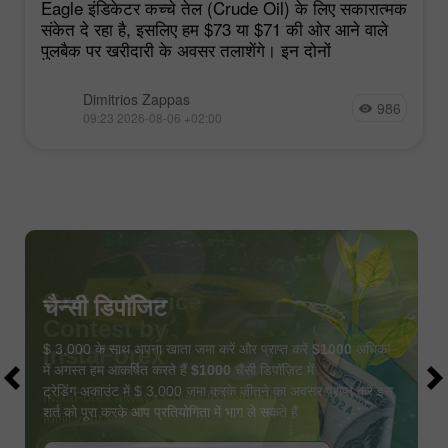
Eagle इंडिकेटर कच्चे तेल (Crude Oil) के लिए सकारात्मक
संकेत दे रहा है, इसलिए हम $73 या $71 की ओर आने वाले
पुलबैक पर खरीदारी के अवसर तलाशेंगे। इन दोनों
Dimitrios Zappas
986
09:23 2026-08-06 +02:00
चैन्सी डिपॉजिट
$ 3,000 के साथ अपना खाता जमा करें और प्राप्त करें
$1000
अधिक!
में अगस्त हम आकर्षित करते हैं
$1000
चैंसी डिपॉज़िट में
ट्रेडिंग अकाउंट में $ 3,000 जमा करके जीतने का अवसर प्राप्त करें इस
शर्त को पूरा करके आप प्रतियोगिता में भाग ले सकते हैं
बोनस पायें
कॉन्टेस्ट में हिस्सा लें