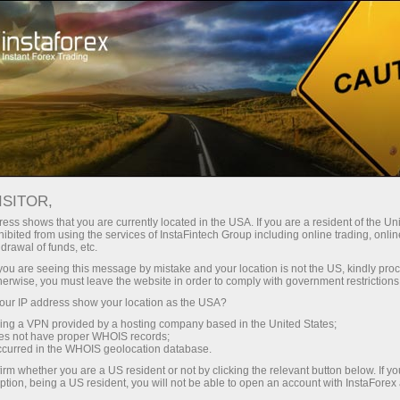
For Traders
Analytical Reviews
Technical analysis
ISITOR,
30.04.2025: विदेशी मुद्रा विश्लेषण और
ess shows that you are currently located in the USA. If you are a resident of the Uni
ibited from using the services of InstaFintech Group including online trading, online
समीक्षा: Forex forecast 29/04/2025:
drawal of funds, etc.
EUR/USD, GBP/USD, Gold, Ethereum
k you are seeing this message by mistake and your location is not the US, kindly pro
herwise, you must leave the website in order to comply with government restrictions
and Bitcoin
ur IP address show your location as the USA?
sing a VPN provided by a hosting company based in the United States;
oes not have proper WHOIS records;
occurred in the WHOIS geolocation database.
ट्रेडिंग खाता खोलें
irm whether you are a US resident or not by clicking the relevant button below. If y
ption, being a US resident, you will not be able to open an account with InstaForex