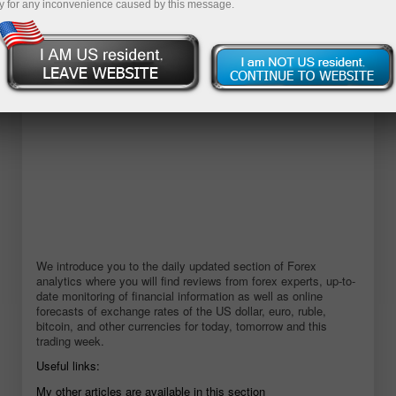
y for any inconvenience caused by this message.
डेमो खाता खोलें
We introduce you to the daily updated section of Forex
analytics where you will find reviews from forex experts, up-to-
date monitoring of financial information as well as online
forecasts of exchange rates of the US dollar, euro, ruble,
bitcoin, and other currencies for today, tomorrow and this
trading week.
Useful links:
My other articles are available in this section