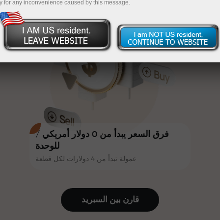
y for any inconvenience caused by this message.
أكثر جاذبية. يمكن لكل عميل في إنستا
InstaForex
قم بإيداع المبلغ في حسابك باستخدام $333 — اختر هدية
فوركس الحصول على مكافأة تصل إلى
30% على إيداعه، والاستفادة من
تصل قيمتها إلى $1,500
عروض ترويجية وعروض خاصة أخرى.
تداول بدون مخاطرة -
نحن نضمن أرباحك
تتشارك سرعة المسار وسرعة التداول
مكافأة تصل إلى 1000 ضعف - أكبر
نفس القيم. يُضفي أليش لوبرايس
مضاعف في السوق
عناصر الحماس والانضباط على عالم
التداول، ويعمل كشريك يُلهم العملاء
لتحقيق أهداف طموحة.
فرق السعر يبدأ من 0 دولار أمريكي /
للوحدة
عمولة تبدأ من 4 دولارات لكل قطعة
نقدم هدايا حقيقية، وليست مكافآت أو
رموز ترويجية. يحصل كل عميل في
إنستا فوركس على هاتف آيفون أو ماك
قارن بين السبرید
بوك أو رحلة أحلامه بمجرد إيداعه مبلغًا
من المال.