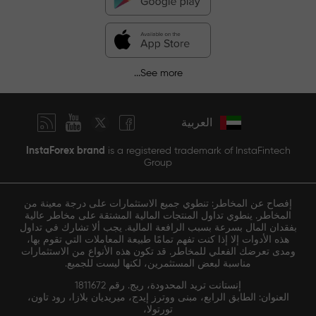
See more...
العربية
InstaForex brand
is a registered trademark of InstaFintech
Group
إفصاح عن المخاطر: تنطوي جميع الاستثمارات على درجة معينة من
المخاطر. ينطوي تداول المنتجات المالية المشتقة على مخاطر عالية
بفقدان المال بسرعة بسبب الرافعة المالية. يجب ألا تشارك في تداول
هذه الأدوات إلا إذا كنت تفهم تمامًا طبيعة المعاملات التي تقوم بها،
ومدى تعرضك الفعلي للمخاطر. قد تكون هذه الأنواع من الاستثمارات
مناسبة لبعض المستثمرين، لكنها ليست للجميع.
إنستانت تريد المحدودة، ريج. رقم 1811672
العنوان: الطابق الرابع، مبنى ووترز إيدج، ميريديان بلازا، رود تاون،
تورتولا،