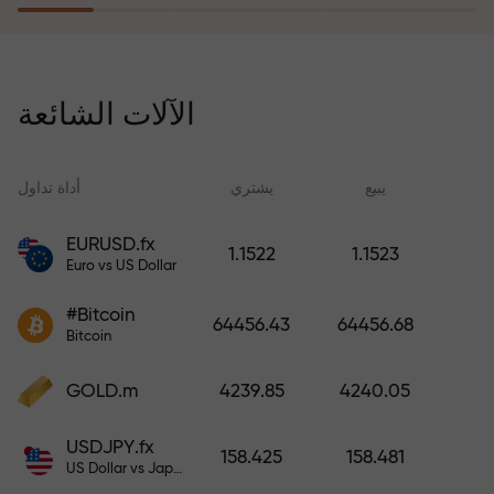
يُعوّض برنامج التأمين ضد المخاطر
خسائرك ويضمن لك مضاعفة أرباحك
الآلات الشائعة
ثلاث مرات خلال ستة أشهر. تداول
براحة بال تامة، فرأس مالك في أمان!
ید
يبيع
يشتري
أداة تداول
EURUSD.fx
1.1522
1.1523
Euro vs US Dollar
أودع أموالاً واحصل على مكافأة تفوق
قيمة إيداعك بألف مرة. هذا ليس خطأً
#Bitcoin
64456.43
64456.68
مطبعياً. كلما زاد مبلغ الإيداع، زادت
Bitcoin
قيمة المكافأة.
GOLD.m
4239.85
4240.05
USDJPY.fx
158.425
158.481
US Dollar vs Japanese Yen