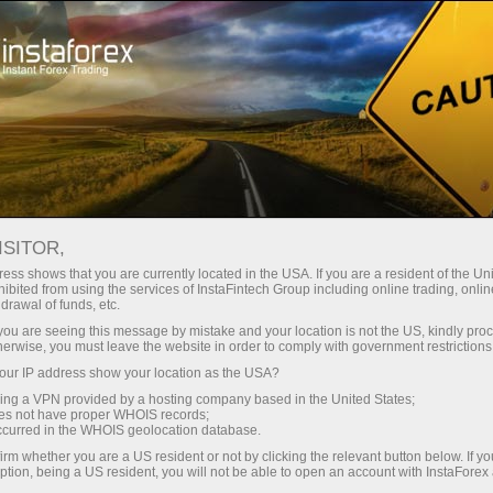
صغير الحجم
فروق الأسعار - أرباح طائلة
ISITOR,
ess shows that you are currently located in the USA. If you are a resident of the Uni
30% مكافأة
ibited from using the services of InstaFintech Group including online trading, online
مع إنستا فوركس، يمكنك الوصول إلى
drawal of funds, etc.
فرص تنافسية حقيقية: رافعة مالية تصل
لكل إيداع
k you are seeing this message by mistake and your location is not the US, kindly pro
إلى 1:5000، وبعض من أفضل فروق
herwise, you must leave the website in order to comply with government restrictions
الأسعار والعمولات في السوق، وظروف
ur IP address show your location as the USA?
سرعة
مواتية لتداول الأسهم والمؤشرات
sing a VPN provided by a hosting company based in the United States;
oes not have proper WHOIS records;
في التجارة وعلى الطريق السريع
occurred in the WHOIS geolocation database.
irm whether you are a US resident or not by clicking the relevant button below. If y
ption, being a US resident, you will not be able to open an account with InstaForex
لقد طورنا نظام مكافآت يجعل التداول
جائزة هديتك الشخصية الكبرى