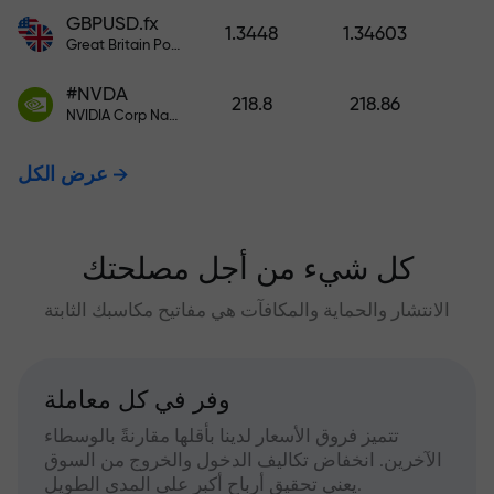
GBPUSD.fx
1.3448
1.34603
Great Britain Pound vs US Dollar
#NVDA
218.8
218.86
NVIDIA Corp Nasdaq Stock Exchange (Nasdaq) USD
عرض الكل
كل شيء من أجل مصلحتك
الانتشار والحماية والمكافآت هي مفاتيح مكاسبك الثابتة
وفر في كل معاملة
تتميز فروق الأسعار لدينا بأقلها مقارنةً بالوسطاء
الآخرين. انخفاض تكاليف الدخول والخروج من السوق
يعني تحقيق أرباح أكبر على المدى الطويل.