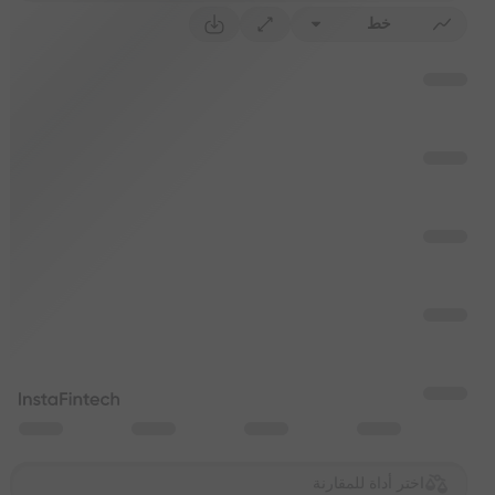
خط
اختر أداة للمقارنة