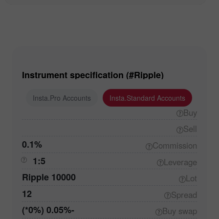
Instrument specification (#Ripple)
ounts
Insta.Pro Accounts
Insta.Standard Accounts
Buy
Sell
0.1%
Commission
1:5
Leverage
10000 Ripple
Lot
12
Spread
-0.05% (0%*)
Buy
swap