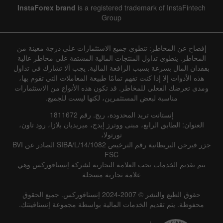
InstaForex brand
is a registered trademark of InstaFintech
Group
إفصاح عن المخاطر: تنطوي جميع الاستثمارات على درجة معينة من
المخاطر. ينطوي تداول المنتجات المالية المشتقة على مخاطر عالية
بفقدان المال بسرعة بسبب الرافعة المالية. يجب ألا تشارك في تداول
هذه الأدوات إلا إذا كنت تفهم تمامًا طبيعة المعاملات التي تقوم بها،
ومدى تعرضك الفعلي للمخاطر. قد تكون هذه الأنواع من الاستثمارات
مناسبة لبعض المستثمرين، لكنها ليست للجميع.
إنستانت تريد المحدودة، ريج. رقم 1811672
العنوان: الطابق الرابع، مبنى ووترز إيدج، ميريديان بلازا، رود تاون،
تورتولا،
جزر فيرجن البريطانية رقم الترخيص SIBA/L/14/1082 الصادر عن BVI
FSC
يتم تقديم الخدمات تحت العلامة التجارية لشركة إنستافوركس وهي
علامة تجارية مسجلة
حقوق الطبع والنشر © 2007-2024 إنستافوركس. جميع الحقوق
محفوظة. يتم تقديم الخدمات المالية بواسطة مجموعة إنستافينتك.