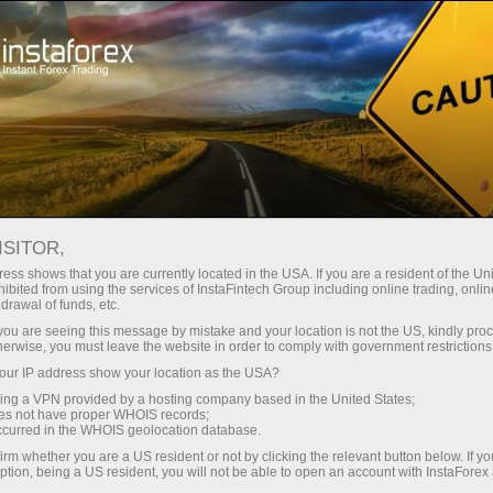
#RIPPLE
أدوات التداول
ظروف التداول
للمتداولين
ISITOR,
Ripple
ess shows that you are currently located in the USA. If you are a resident of the Uni
ibited from using the services of InstaFintech Group including online trading, online
drawal of funds, etc.
k you are seeing this message by mistake and your location is not the US, kindly pro
1.0361
%)
(
09 Aug 2026 10:43
herwise, you must leave the website in order to comply with government restrictions
ur IP address show your location as the USA?
Sell
Buy
sing a VPN provided by a hosting company based in the United States;
oes not have proper WHOIS records;
1.0349
1.0361
occurred in the WHOIS geolocation database.
irm whether you are a US resident or not by clicking the relevant button below. If y
ption, being a US resident, you will not be able to open an account with InstaForex
50%
Traders' feedback
50%