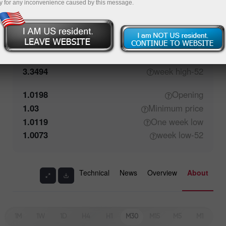
y for any inconvenience caused by this message.
1.0199
Closing
1.04
Maximum
price
1.0913
One week
high
3.3494
high
52-week
1.0198
Opening
1.03
Minimum
price
1.0119
One week
low
1.0073
low
52-week
Technical
News
Overview
About
1M
1W
1D
H4
H1
M30
M15
M5
M1