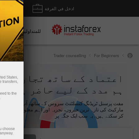
ادخل في الغرفة
إيداع/ س
للمتداولين
Trader counselling
For Beginners
اعتماد کے ساتھ تجارت کری
ted States,
 transfers,
ہم مدد کے لیے حاضر ہیں
ceed to the
.
مفت پرسنل ٹریڈنگ کنسلٹنٹ سروس کے ساتھ، آپ جب بھی 
مارکیٹ کی تازہ ترین خبروں، تجزیہ اور اہم معلومات تک رس
کر سکتے ہیں، یہ سب ایک جگہ پر
ou choose
 anyway.