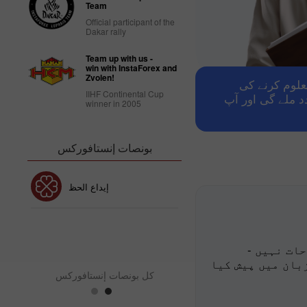
Team
Official participant of the
Dakar rally
Team up with us -
win with InstaForex and
Zvolen!
لوم کرنے کی
IIHF Continental Cup
 ملے گی اور آپ
winner in 2005
بونصات إنستافوركس
بونص 30٪
إيداع الحظ
نص نادي إنستافوركس
بو
ات نہیں -
بان میں پیش کیا
كل بونصات إنستافوركس