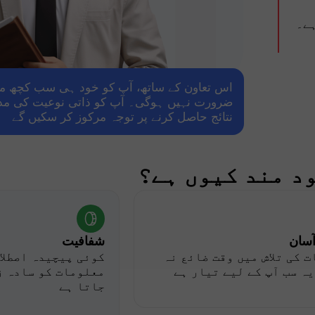
ہے۔
اس تعاون کے ساتھ، آپ کو خود ہی سب کچھ مع
ضرورت نہیں ہوگی۔ آپ کو ذاتی نوعیت کی مدد
نتائج حاصل کرنے پر توجہ مرکوز کر سکیں گے
د مند کیوں ہے؟
إيداع الحظ
بو
آسان
شفافیت
 کی تلاش میں وقت ضائع نہ
کوئی پیچیدہ اصطلاح
ہ سب آپ کے لیے تیار ہے
معلومات کو سادہ ز
جاتا ہے