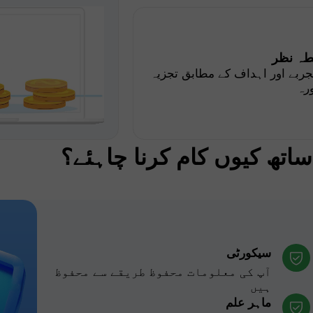
طہ نظر
جربے اور اہداف کے مطابق تجزیہ
رہ
اتھ کیوں کام کرنا چاہئے؟
سیکورٹی
آپ کی معلومات محفوظ طریقے سے محفوظ
ہیں
ماہر علم