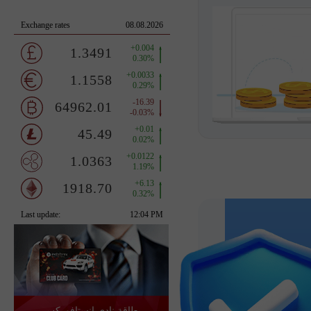
بطاقة نادي إنستافوركس