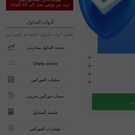
تزيد من بونص تصل إلى 40 بالمائة
أدوات التداول
أفضل أدوات التداول الناجح فى الفوركس.
منصة التداول ميتاتريدر
Charts on-line
تحليلات الفوركس
حساب فوركس تجريبى
آپ
حاسبة المتداول
مؤشرات الفوركس