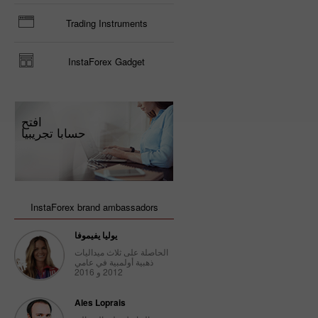
Trading Instruments
InstaForex Gadget
افتح
حسابا تجريبيا
InstaForex brand ambassadors
يوليا يفيموفا
الحاصلة على ثلاث ميداليات
ذهبية أولمبية في عامي
2012 و 2016
Ales Loprais