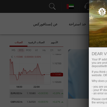
الدعم
ات
خذ استراحة
عن إنستافوركس
الأسهم
العملات الرقمية
العملات
M5
M15
M30
H1
H4
D1
W1
DEAR V
C
1
.
1
5
5
8
0
0
.
0
0
0
0
0
0
.
0
0
%
Your IP addr
you are proh
deposit/with
If you thin
website. Ot
Why does yo
- you are u
- your IP d
- an error 
EURUSD.fx
1.15580
+0.00330
+0.29%
Please conf
the wrong o
GBPUSD.fx
1.34920
+0.00370
+0.27%