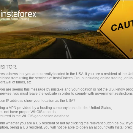
حب
منصة التداول
فتح الحساب الفوري
للمبتدئين
للمستثمرين
للشركاء
الحمل
ISITOR,
ں -
ess shows that you are currently located in the USA. If you are a resident of the Uni
ibited from using the services of InstaFintech Group including online trading, online
drawal of funds, etc.
k you are seeing this message by mistake and your location is not the US, kindly pro
herwise, you must leave the website in order to comply with government restrictions
ضرورت ہو
ur IP address show your location as the USA?
ائی حاصل
sing a VPN provided by a hosting company based in the United States;
oes not have proper WHOIS records;
occurred in the WHOIS geolocation database.
irm whether you are a US resident or not by clicking the relevant button below. If y
ption, being a US resident, you will not be able to open an account with InstaForex