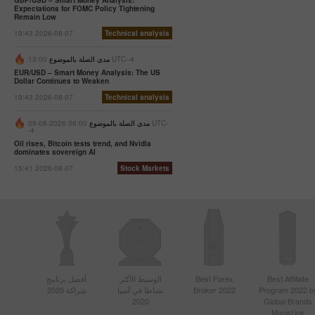
GBP/USD – Smart Money Analysis:
Expectations for FOMC Policy Tightening
Remain Low
19:43 2026-08-07
Technical analysis
13:00 UTC--4
مدى الصلة بالموضوع
EUR/USD – Smart Money Analysis: The US
Dollar Continues to Weaken
19:43 2026-08-07
Technical analysis
مدى الصلة بالموضوع
06:00 2026-08-09 UTC-
-4
Oil rises, Bitcoin tests trend, and Nvidia
dominates sovereign AI
15:41 2026-08-07
Stock Markets
Best Affiliate
Best Forex
الوسيط الأكثر
أفضل برنامج
Program 2022 b
Broker 2022
نشاطا في آسيا
شراكة 2020
2020
Global Brands
Magazine