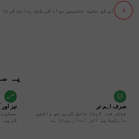
آپ کو مفید تعلیمی مواد کی طرف ہدایت کرتا 
یہ سو
صرف اہم تر
تیز اور 
فلٹر شدہ ڈیٹا حاصل کریں جو واقعی
معلومات
مارکیٹ پر اثر انداز ہوتا ہے
کریں۔ ی